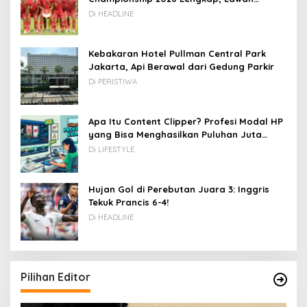
Kamboja hingga Vietnam
Di HEADLINE
Kebakaran Hotel Pullman Central Park
Jakarta, Api Berawal dari Gedung Parkir
Di PERISTIWA
Apa Itu Content Clipper? Profesi Modal HP
yang Bisa Menghasilkan Puluhan Juta
Rupiah
Di LIFESTYLE
Hujan Gol di Perebutan Juara 3: Inggris
Tekuk Prancis 6-4!
Di HEADLINE
Pilihan Editor