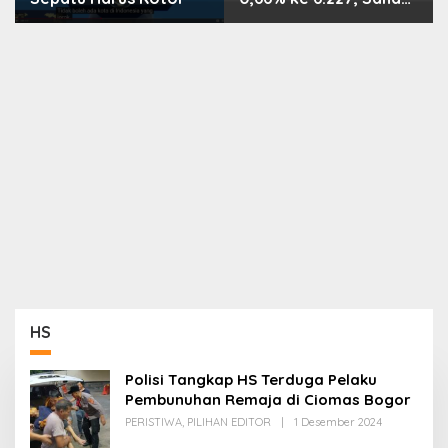
PMII, FPNI & TIFA
Melejit hingga 28%! Ini
Daftar Saham Paling
Cuan & Volume
Tertinggi 31 Juli 2026
HS
Polisi Tangkap HS Terduga Pelaku
Pembunuhan Remaja di Ciomas Bogor
Oleh
PERISTIWA
,
PILIHAN EDITOR
|
1 Desember 2024
Redaksi