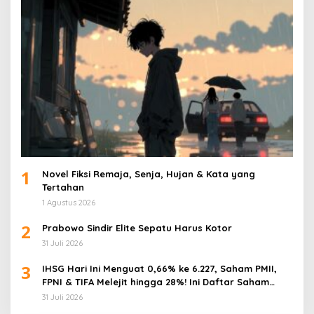
1
Novel Fiksi Remaja, Senja, Hujan & Kata yang
Tertahan
1 Agustus 2026
2
Prabowo Sindir Elite Sepatu Harus Kotor
31 Juli 2026
3
IHSG Hari Ini Menguat 0,66% ke 6.227, Saham PMII,
FPNI & TIFA Melejit hingga 28%! Ini Daftar Saham
Paling Cuan & Volume Tertinggi 31 Juli 2026
31 Juli 2026