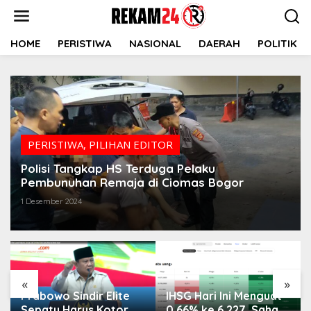
Lewati
ke
konten
HOME
PERISTIWA
NASIONAL
DAERAH
POLITIK
PERISTIWA
,
PILIHAN EDITOR
Polisi Tangkap HS Terduga Pelaku
Pembunuhan Remaja di Ciomas Bogor
1 Desember 2024
«
»
Prabowo Sindir Elite
IHSG Hari Ini Menguat
Sepatu Harus Kotor
0,66% ke 6.227, Saham