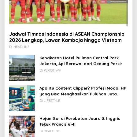
Jadwal Timnas Indonesia di ASEAN Championship
2026 Lengkap, Lawan Kamboja hingga Vietnam
Di HEADLINE
Kebakaran Hotel Pullman Central Park
Jakarta, Api Berawal dari Gedung Parkir
Di PERISTIWA
Apa Itu Content Clipper? Profesi Modal HP
yang Bisa Menghasilkan Puluhan Juta
Rupiah
Di LIFESTYLE
Hujan Gol di Perebutan Juara 3: Inggris
Tekuk Prancis 6-4!
Di HEADLINE