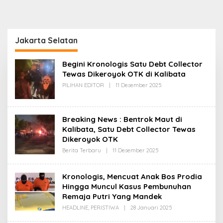
Jakarta Selatan
Begini Kronologis Satu Debt Collector
Tewas Dikeroyok OTK di Kalibata
Oleh
PILIHAN EDITOR
|
11 Desember 2025
Redaksi
Breaking News : Bentrok Maut di
Kalibata, Satu Debt Collector Tewas
Dikeroyok OTK
Oleh
Berita Terbaru
|
11 Desember 2025
Redaksi
Kronologis, Mencuat Anak Bos Prodia
Hingga Muncul Kasus Pembunuhan
Remaja Putri Yang Mandek
Oleh
HEADLINE
,
PERISTIWA
|
28 Januari 2025
Redaksi