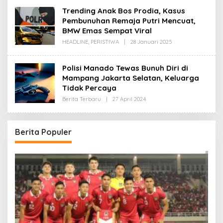
Trending Anak Bos Prodia, Kasus
Pembunuhan Remaja Putri Mencuat,
BMW Emas Sempat Viral
Oleh
HEADLINE
,
PERISTIWA
|
28 Januari 2025
Redaksi
Polisi Manado Tewas Bunuh Diri di
Mampang Jakarta Selatan, Keluarga
Tidak Percaya
Oleh
Berita Terbaru
|
27 April 2024
Redaksi
Berita Populer