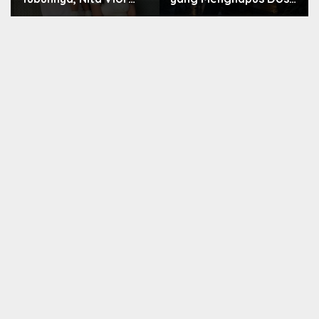
Akui Nikmati Peranya
Nara