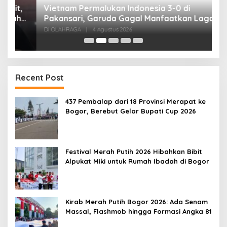
,
Vietnam Permalukan Indonesia 3-0 di
T
Pakansari, Garuda Gagal Manfaatkan Laga
5
Kandang
Di OLAHRAGA
|
4 Agustus 2026
Di
Recent Post
437 Pembalap dari 18 Provinsi Merapat ke
Bogor, Berebut Gelar Bupati Cup 2026
Festival Merah Putih 2026 Hibahkan Bibit
Alpukat Miki untuk Rumah Ibadah di Bogor
Kirab Merah Putih Bogor 2026: Ada Senam
Massal, Flashmob hingga Formasi Angka 81