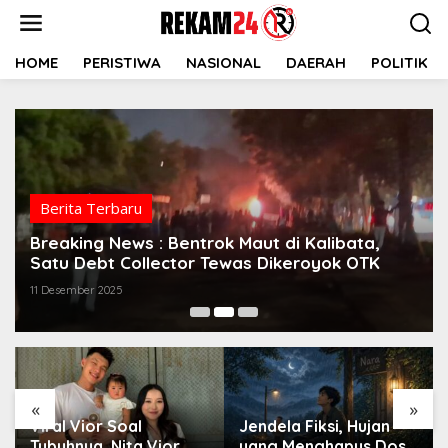
Lewati
ke
konten
HOME
PERISTIWA
NASIONAL
DAERAH
POLITIK
Berita Terbaru
Breaking News : Bentrok Maut di Kalibata,
Satu Debt Collector Tewas Dikeroyok OTK
11 Desember 2025
«
»
Viral Vior Soal
Jendela Fiksi, Hujan
Tubuhnya, Nita Vior
yang Menghapus Dosa