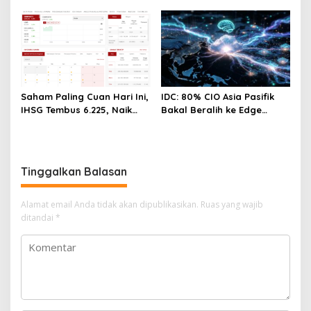
28%! Ini Daftar Saham
Paling Cuan & Volume
Tertinggi 31 Juli 2026
Saham Paling Cuan Hari Ini,
IDC: 80% CIO Asia Pasifik
IHSG Tembus 6.225, Naik
Bakal Beralih ke Edge
0,63%! Astra Internasional
Computing demi GenAI
Melonjak 3%, Saham DEWA
pada 2027
Pimpin Transaksi Rp300
Miliar
Tinggalkan Balasan
Alamat email Anda tidak akan dipublikasikan.
Ruas yang wajib
ditandai
*