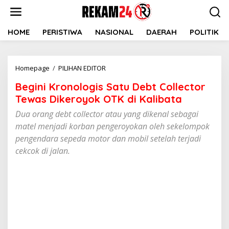
Lewati
ke
konten
HOME
PERISTIWA
NASIONAL
DAERAH
POLITIK
Begini
Homepage
/
PILIHAN EDITOR
Kronologis
Begini Kronologis Satu Debt Collector
Satu
Debt
Tewas Dikeroyok OTK di Kalibata
Collector
Dua orang debt collector atau yang dikenal sebagai
Tewas
matel menjadi korban pengeroyokan oleh sekelompok
Dikeroyok
OTK
pengendara sepeda motor dan mobil setelah terjadi
di
cekcok di jalan.
Kalibata