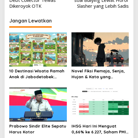
Debt Collector Tewas
soal Bullying Lewat Horor
Dikeroyok OTK
Slasher yang Lebih Sadis
Jangan Lewatkan
10 Destinasi Wisata Ramah
Novel Fiksi Remaja, Senja,
Anak di Jabodetabek:
Hujan & Kata yang
Liburan Keluarga yang
Tertahan
Menyegarkan dan Penuh
Makna
Prabowo Sindir Elite Sepatu
IHSG Hari Ini Menguat
Harus Kotor
0,66% ke 6.227, Saham PMII,
FPNI & TIFA Melejit hingga