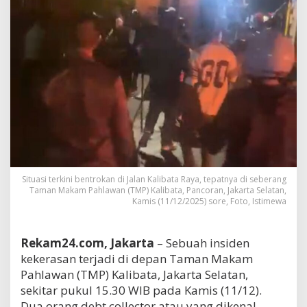
Situasi terkini bentrokan di Jalan Kalibata Raya, tepatnya di seberang
Taman Makam Pahlawan (TMP) Kalibata, Pancoran, Jakarta Selatan,
Kamis (11/12/2025) sore, Foto, Istimewa
Rekam24.com, Jakarta
– Sebuah insiden
kekerasan terjadi di depan Taman Makam
Pahlawan (TMP) Kalibata, Jakarta Selatan,
sekitar pukul 15.30 WIB pada Kamis (11/12).
Dua orang debt collector atau yang dikenal