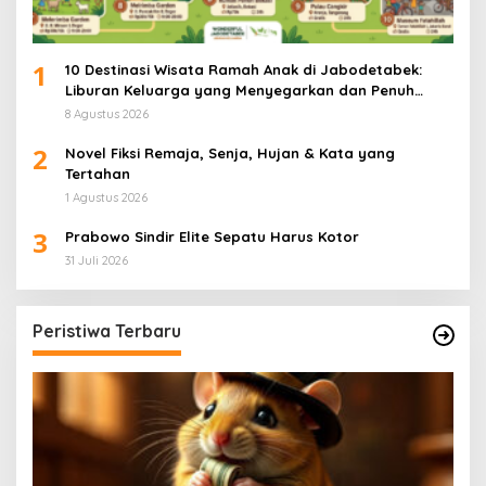
1
10 Destinasi Wisata Ramah Anak di Jabodetabek:
Liburan Keluarga yang Menyegarkan dan Penuh
Makna
8 Agustus 2026
2
Novel Fiksi Remaja, Senja, Hujan & Kata yang
Tertahan
1 Agustus 2026
3
Prabowo Sindir Elite Sepatu Harus Kotor
31 Juli 2026
Peristiwa Terbaru