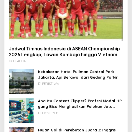
Jadwal Timnas Indonesia di ASEAN Championship
2026 Lengkap, Lawan Kamboja hingga Vietnam
Di HEADLINE
Kebakaran Hotel Pullman Central Park
Jakarta, Api Berawal dari Gedung Parkir
Di PERISTIWA
Apa Itu Content Clipper? Profesi Modal HP
yang Bisa Menghasilkan Puluhan Juta
Rupiah
Di LIFESTYLE
Hujan Gol di Perebutan Juara 3: Inggris