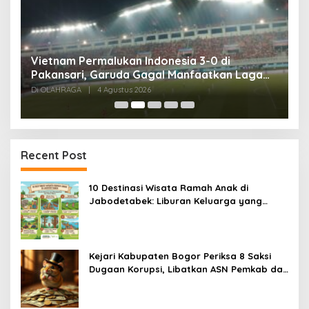
,
Vietnam Permalukan Indonesia 3-0 di
T
Pakansari, Garuda Gagal Manfaatkan Laga
5
Kandang
Di OLAHRAGA
|
4 Agustus 2026
Di
Recent Post
10 Destinasi Wisata Ramah Anak di
Jabodetabek: Liburan Keluarga yang
Menyegarkan dan Penuh Makna
Kejari Kabupaten Bogor Periksa 8 Saksi
Dugaan Korupsi, Libatkan ASN Pemkab dan
Pihak Swasta