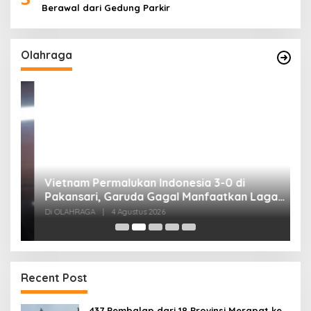
Berawal dari Gedung Parkir
Olahraga
,
Vietnam Permalukan Indonesia 3-0 di
T
Pakansari, Garuda Gagal Manfaatkan Laga
5
Kandang
Di OLAHRAGA
|
4 Agustus 2026
Di
Recent Post
437 Pembalap dari 18 Provinsi Merapat ke