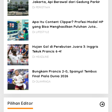
Jakarta, Api Berawal dari Gedung Parkir
Di PERISTIWA
Apa Itu Content Clipper? Profesi Modal HP
yang Bisa Menghasilkan Puluhan Juta
Rupiah
Di LIFESTYLE
Hujan Gol di Perebutan Juara 3: Inggris
Tekuk Prancis 6-4!
Di HEADLINE
Bungkam Prancis 2-0, Spanyol Tembus
Final Piala Dunia 2026
Di OLAHRAGA
Pilihan Editor