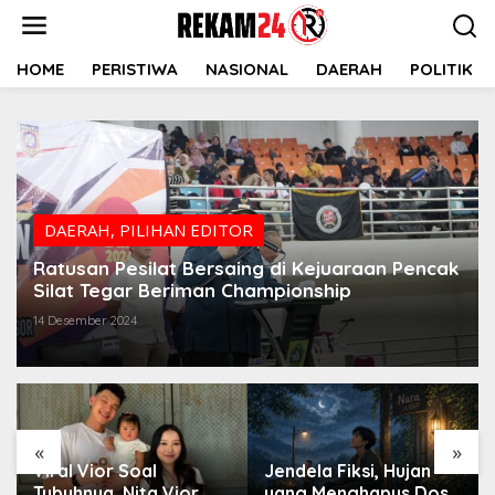
Lewati
ke
konten
HOME
PERISTIWA
NASIONAL
DAERAH
POLITIK
DAERAH
,
PILIHAN EDITOR
Ratusan Pesilat Bersaing di Kejuaraan Pencak
Silat Tegar Beriman Championship
14 Desember 2024
«
»
Viral Vior Soal
Jendela Fiksi, Hujan
Tubuhnya, Nita Vior
yang Menghapus Dosa