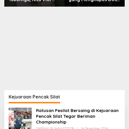
Akui Nikmati Peranya
Nara
Kejuaraan Pencak Silat
Ratusan Pesilat Bersaing di Kejuaraan
Pencak Silat Tegar Beriman
Championship
Oleh
DAERAH
,
PILIHAN EDITOR
|
14 Desember 2024