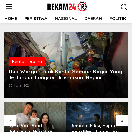
Lewati
ke
konten
HOME
PERISTIWA
NASIONAL
DAERAH
POLITIK
Berita Terbaru
Dua Warga Lebak Kantin Sempur Bogor Yang
Tertimbun Longsor Ditemukan, Begini
Kondisinya
25 Maret 2024
«
»
Viral Vior Soal
Jendela Fiksi, Hujan
Tubuhnya, Nita Vior
yang Menghapus Dosa