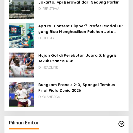
Jakarta, Api Berawal dari Gedung Parkir
Di PERISTIWA
Apa Itu Content Clipper? Profesi Modal HP
yang Bisa Menghasilkan Puluhan Juta
Rupiah
Di LIFESTYLE
Hujan Gol di Perebutan Juara 3: Inggris
Tekuk Prancis 6-4!
Di HEADLINE
Bungkam Prancis 2-0, Spanyol Tembus
Final Piala Dunia 2026
Di OLAHRAGA
Pilihan Editor