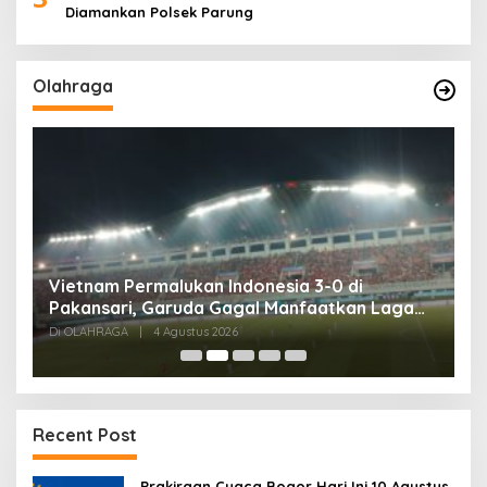
Diamankan Polsek Parung
Olahraga
,
Vietnam Permalukan Indonesia 3-0 di
T
Pakansari, Garuda Gagal Manfaatkan Laga
5
Kandang
Di OLAHRAGA
|
4 Agustus 2026
Di
Recent Post
Prakiraan Cuaca Bogor Hari Ini 10 Agustus