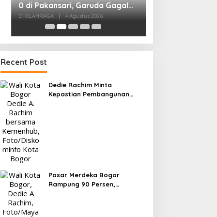
Kesiapan 525 At
Menuju Porprov 
Di OLAHRAGA
|
1 Agus
Recent Post
Dedie Rachim Minta
Kepastian Pembangunan
Terminal Baranangsiang ke
Kemenhub
Pasar Merdeka Bogor
Rampung 90 Persen,
Pedagang Mulai Pindah
September 2026