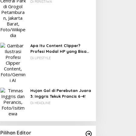
Berawal dari Gedung Parkir
Di PERISTIWA
DC: 80% CIO Asia Pasifik
akal Beralih ke Edge
omputing demi GenAI
ada 2027
Apa Itu Content Clipper?
Profesi Modal HP yang Bisa
Menghasilkan Puluhan Juta
Di LIFESTYLE
Novel Fiksi Remaja, Senja,
Rupiah
Hujan & Kata yang
Tertahan
Hujan Gol di Perebutan Juara
3: Inggris Tekuk Prancis 6-4!
Di HEADLINE
Pilihan Editor