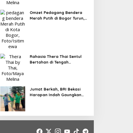
Omzet Pedagang Bendera
Merah Putih di Bogor Turun,
Tergerus Belanja Online
Jelang HUT RI
Rahasia Thera Thai Sentul
Bertahan di Tengah
Persaingan Kuliner, Konsisten
Sajikan Rasa Asli Thailand
Jumat Berkah, BRI Bekasi
Harapan Indah Gaungkan
Semangat Berbagi