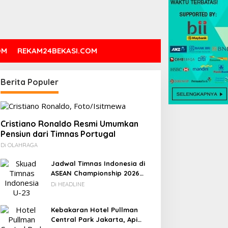
OM
REKAM24BEKASI.COM
Berita Populer
Cristiano Ronaldo Resmi Umumkan
Pensiun dari Timnas Portugal
Di OLAHRAGA
Jadwal Timnas Indonesia di
ASEAN Championship 2026
Lengkap, Lawan Kamboja
Di HEADLINE
hingga Vietnam
Kebakaran Hotel Pullman
Central Park Jakarta, Api