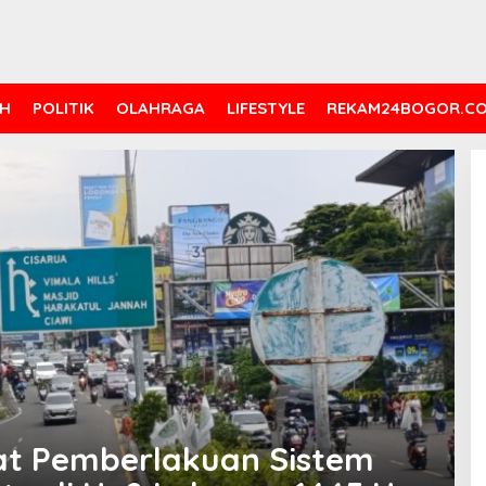
H
POLITIK
OLAHRAGA
LIFESTYLE
REKAM24BOGOR.C
at Pemberlakuan Sistem