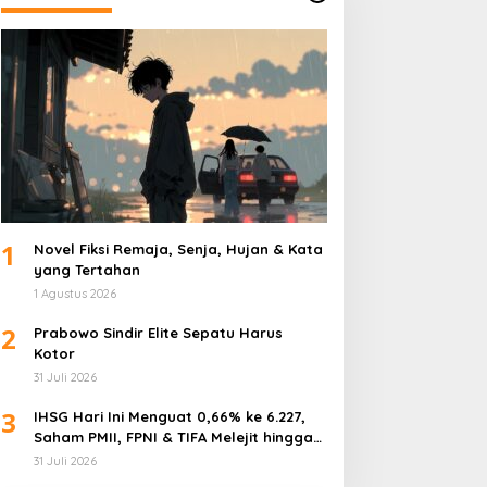
1
Novel Fiksi Remaja, Senja, Hujan & Kata
yang Tertahan
1 Agustus 2026
2
Prabowo Sindir Elite Sepatu Harus
Kotor
31 Juli 2026
3
IHSG Hari Ini Menguat 0,66% ke 6.227,
Saham PMII, FPNI & TIFA Melejit hingga
28%! Ini Daftar Saham Paling Cuan &
31 Juli 2026
Volume Tertinggi 31 Juli 2026