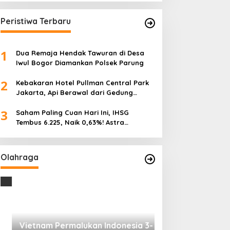
Peristiwa Terbaru
1
Dua Remaja Hendak Tawuran di Desa
Iwul Bogor Diamankan Polsek Parung
2
Kebakaran Hotel Pullman Central Park
Jakarta, Api Berawal dari Gedung
Parkir
3
Saham Paling Cuan Hari Ini, IHSG
Tembus 6.225, Naik 0,63%! Astra
Internasional Melonjak 3%, Saham DEWA
Pimpin Transaksi Rp300 Miliar
Olahraga
Vietnam Permalukan Indonesia 3-
0 di Pakansari, Garuda Gagal
Manfaatkan Laga Kandang
Di OLAHRAGA
|
4 Agustus 2026
Tes Fisik Tahap I