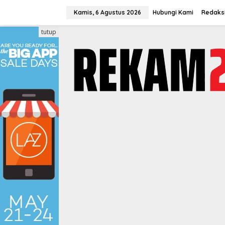
Lewati
ke
Kamis, 6 Agustus 2026
Hubungi Kami
Redaks
konten
tutup