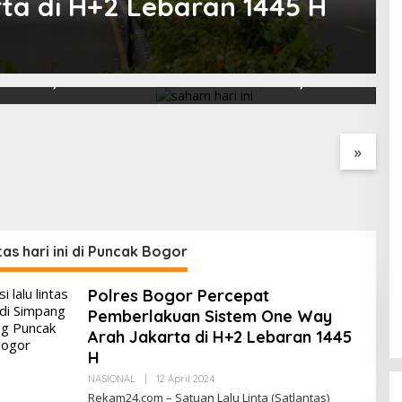
a di H+2 Lebaran 1445 H
ri Ini Menguat
Saham Paling Cuan Hari Ini,
I
ke 6.227, Saham
IHSG Tembus 6.225, Naik
B
PNI & TIFA Melejit
0,63%! Astra Internasional
C
28%! Ini Daftar
Melonjak 3%, Saham DEWA
p
Paling Cuan &
Pimpin Transaksi Rp300
»
Tertinggi 31 Juli
Miliar
ntas hari ini di Puncak Bogor
Polres Bogor Percepat
Pemberlakuan Sistem One Way
Arah Jakarta di H+2 Lebaran 1445
H
Oleh
NASIONAL
|
12 April 2024
Redaksi
Rekam24.com – Satuan Lalu Linta (Satlantas)