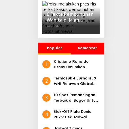
‘Growth Through
Equity’
6 Fakta Pembunuhan
Wanita di Jalan
Sholeh Iskandar
1206 Dilihat
Bogor, Korban
Dicekik Dasi hingga
Jasadnya Dibuang
Populer
Komentar
Cristiano Ronaldo
1
Resmi Umumkan
Pensiun dari Timnas
Portugal
Termasuk 4 Jurnalis, 9
2
WNI Relawan Global
Sumud Bebas dari
Penahanan Israel
10 Spot Pemancingan
3
Terbaik di Bogor Untuk
Liburan Seru
Kick-Off Piala Dunia
4
2026: Cek Jadwal
Lengkapnya
Jadwal Timnas