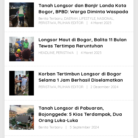
Tanah Longsor dan Banjir Landa Kota
Bogor, BPBD: Warga Diminta Waspada
Berita Terbaru
,
DAERAH
,
LIFESTYLE
,
NASIONAL
,
Oleh
PERISTIWA
,
PILIHAN EDITOR
|
4 Maret 2025
Redaksi
Longsor Maut di Bogor, Balita 11 Bulan
Tewas Tertimpa Reruntuhan
Oleh
HEADLINE
,
PERISTIWA
|
4 Maret 2025
Redaksi
Korban Tertimbun Longsor di Bogor
Selama 1 Jam Berhasil Diselamatkan
Oleh
PERISTIWA
,
PILIHAN EDITOR
|
2 Desember 2024
Redaksi
Tanah Longsor di Pabuaran,
Bojonggede: 5 Kios Terdampak, Dua
Orang Luka-Luka
Oleh
Berita Terbaru
|
5 September 2024
Redaksi