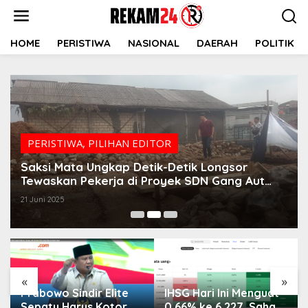
Lewati
ke
konten
HOME
PERISTIWA
NASIONAL
DAERAH
POLITIK
PERISTIWA
,
PILIHAN EDITOR
Saksi Mata Ungkap Detik-Detik Longsor
Tewaskan Pekerja di Proyek SDN Gang Aut
Bogor
21 Juni 2025
«
»
Prabowo Sindir Elite
IHSG Hari Ini Menguat
Sepatu Harus Kotor
0,66% ke 6.227, Saham