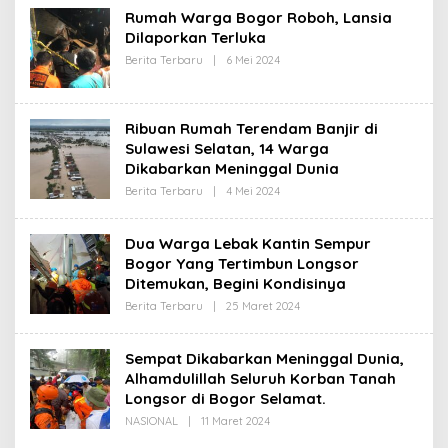
Rumah Warga Bogor Roboh, Lansia
Dilaporkan Terluka
Oleh
Berita Terbaru
|
6 Mei 2024
Redaksi
Ribuan Rumah Terendam Banjir di
Sulawesi Selatan, 14 Warga
Dikabarkan Meninggal Dunia
Oleh
Berita Terbaru
|
4 Mei 2024
Redaksi
Dua Warga Lebak Kantin Sempur
Bogor Yang Tertimbun Longsor
Ditemukan, Begini Kondisinya
Oleh
Berita Terbaru
|
25 Maret 2024
Redaksi
Sempat Dikabarkan Meninggal Dunia,
Alhamdulillah Seluruh Korban Tanah
Longsor di Bogor Selamat.
Oleh
NASIONAL
|
11 Maret 2024
Redaksi