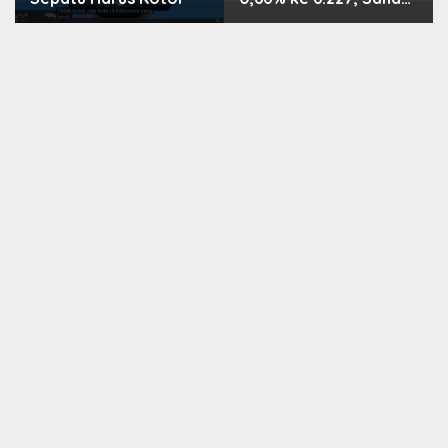
PMII, FPNI & TIFA
Melejit hingga 28%! Ini
Daftar Saham Paling
Cuan & Volume
Tertinggi 31 Juli 2026