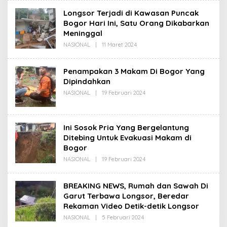
Longsor Terjadi di Kawasan Puncak
Bogor Hari Ini, Satu Orang Dikabarkan
Meninggal
Oleh
NASIONAL
|
11 Maret 2024
Redaksi
Penampakan 3 Makam Di Bogor Yang
Dipindahkan
Oleh
NASIONAL
|
19 Februari 2024
Redaksi
Ini Sosok Pria Yang Bergelantung
Ditebing Untuk Evakuasi Makam di
Bogor
Oleh
NASIONAL
|
19 Februari 2024
Redaksi
BREAKING NEWS, Rumah dan Sawah Di
Garut Terbawa Longsor, Beredar
Rekaman Video Detik-detik Longsor
Oleh
NASIONAL
|
5 Februari 2024
Redaksi