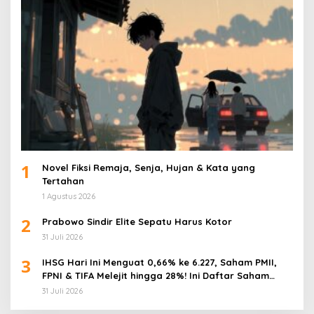
1
Novel Fiksi Remaja, Senja, Hujan & Kata yang
Tertahan
1 Agustus 2026
2
Prabowo Sindir Elite Sepatu Harus Kotor
31 Juli 2026
3
IHSG Hari Ini Menguat 0,66% ke 6.227, Saham PMII,
FPNI & TIFA Melejit hingga 28%! Ini Daftar Saham
Paling Cuan & Volume Tertinggi 31 Juli 2026
31 Juli 2026