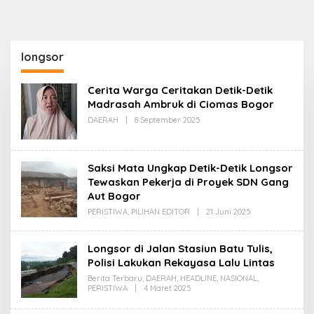
longsor
Cerita Warga Ceritakan Detik-Detik
Madrasah Ambruk di Ciomas Bogor
Oleh
DAERAH
|
8 September 2025
Redaksi
Saksi Mata Ungkap Detik-Detik Longsor
Tewaskan Pekerja di Proyek SDN Gang
Aut Bogor
Oleh
PERISTIWA
,
PILIHAN EDITOR
|
21 Juni 2025
Redaksi
Longsor di Jalan Stasiun Batu Tulis,
Polisi Lakukan Rekayasa Lalu Lintas
Berita Terbaru
,
DAERAH
,
HEADLINE
,
NASIONAL
,
Oleh
PERISTIWA
|
4 Maret 2025
Redaksi