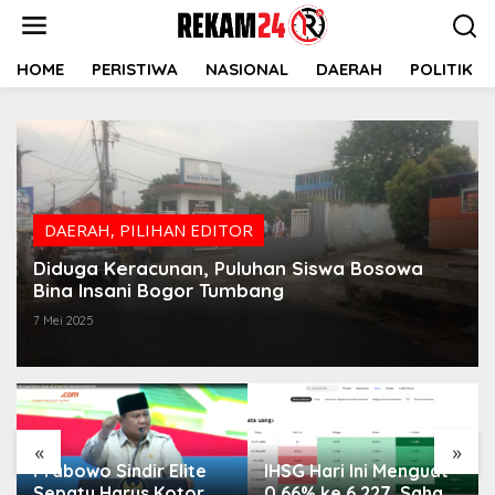
Lewati
ke
konten
HOME
PERISTIWA
NASIONAL
DAERAH
POLITIK
DAERAH
,
PILIHAN EDITOR
Diduga Keracunan, Puluhan Siswa Bosowa
Bina Insani Bogor Tumbang
7 Mei 2025
«
»
Prabowo Sindir Elite
IHSG Hari Ini Menguat
Sepatu Harus Kotor
0,66% ke 6.227, Saham