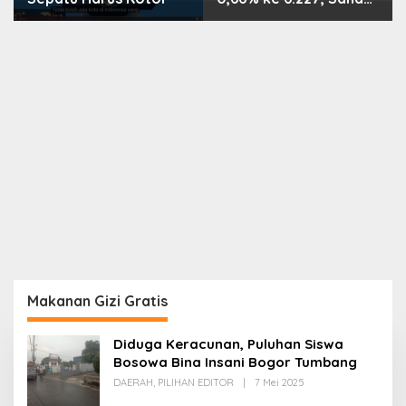
PMII, FPNI & TIFA
Melejit hingga 28%! Ini
Daftar Saham Paling
Cuan & Volume
Tertinggi 31 Juli 2026
Makanan Gizi Gratis
Diduga Keracunan, Puluhan Siswa
Bosowa Bina Insani Bogor Tumbang
Oleh
DAERAH
,
PILIHAN EDITOR
|
7 Mei 2025
Redaksi