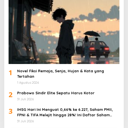
1
Novel Fiksi Remaja, Senja, Hujan & Kata yang
Tertahan
1 Agustus 2026
2
Prabowo Sindir Elite Sepatu Harus Kotor
31 Juli 2026
3
IHSG Hari Ini Menguat 0,66% ke 6.227, Saham PMII,
FPNI & TIFA Melejit hingga 28%! Ini Daftar Saham
Paling Cuan & Volume Tertinggi 31 Juli 2026
31 Juli 2026