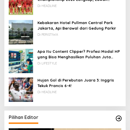
Kamboja hingga Vietnam
Di HEADLINE
Kebakaran Hotel Pullman Central Park
Jakarta, Api Berawal dari Gedung Parkir
Di PERISTIWA
Apa Itu Content Clipper? Profesi Modal HP
yang Bisa Menghasilkan Puluhan Juta
Rupiah
Di LIFESTYLE
Hujan Gol di Perebutan Juara 3: Inggris
Tekuk Prancis 6-4!
Di HEADLINE
Pilihan Editor