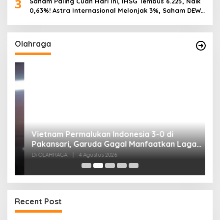
3
Saham Paling Cuan Hari Ini, IHSG Tembus 6.225, Naik
0,63%! Astra Internasional Melonjak 3%, Saham DEWA
Pimpin Transaksi Rp300 Miliar
Olahraga
,
Vietnam Permalukan Indonesia 3-0 di
T
Pakansari, Garuda Gagal Manfaatkan Laga
5
Kandang
Di OLAHRAGA
|
4 Agustus 2026
Di
Recent Post