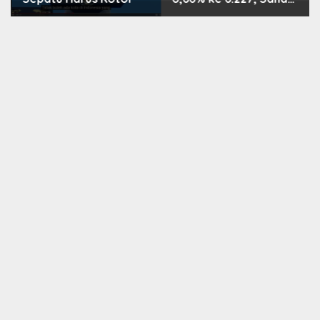
PMII, FPNI & TIFA
Melejit hingga 28%! Ini
Daftar Saham Paling
Cuan & Volume
Tertinggi 31 Juli 2026