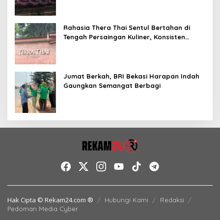
Rahasia Thera Thai Sentul Bertahan di
Tengah Persaingan Kuliner, Konsisten
Sajikan Rasa Asli Thailand
Jumat Berkah, BRI Bekasi Harapan Indah
Gaungkan Semangat Berbagi
Hak Cipta © Rekam24.com ®
Hubungi Kami
Redaksi
Pedoman Media Cyber