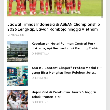
Jadwal Timnas Indonesia di ASEAN Championship
2026 Lengkap, Lawan Kamboja hingga Vietnam
Di HEADLINE
Kebakaran Hotel Pullman Central Park
Jakarta, Api Berawal dari Gedung Parkir
Di PERISTIWA
Apa Itu Content Clipper? Profesi Modal HP
yang Bisa Menghasilkan Puluhan Juta
Rupiah
Di LIFESTYLE
Hujan Gol di Perebutan Juara 3: Inggris
Tekuk Prancis 6-4!
Di HEADLINE