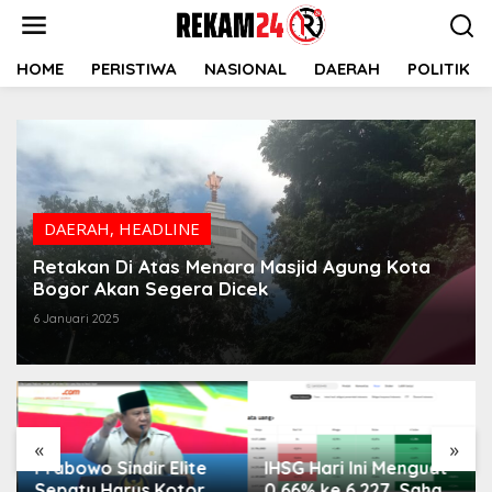
Lewati
ke
konten
HOME
PERISTIWA
NASIONAL
DAERAH
POLITIK
DAERAH
,
HEADLINE
Retakan Di Atas Menara Masjid Agung Kota
Bogor Akan Segera Dicek
6 Januari 2025
«
»
Prabowo Sindir Elite
IHSG Hari Ini Menguat
Sepatu Harus Kotor
0,66% ke 6.227, Saham