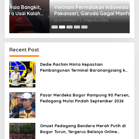
,
Vietnam Permalukan Indonesia 3-0 di
T
Pakansari, Garuda Gagal Manfaatkan Laga
5
Kandang
Di OLAHRAGA
|
4 Agustus 2026
Di
Recent Post
Dedie Rachim Minta Kepastian
Pembangunan Terminal Baranangsiang ke
Kemenhub
Pasar Merdeka Bogor Rampung 90 Persen,
Pedagang Mulai Pindah September 2026
Omzet Pedagang Bendera Merah Putih di
Bogor Turun, Tergerus Belanja Online
Jelang HUT RI