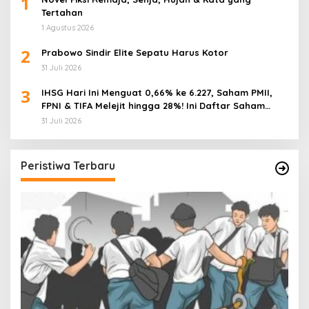
1
Tertahan
1 Agustus 2026
2
Prabowo Sindir Elite Sepatu Harus Kotor
31 Juli 2026
3
IHSG Hari Ini Menguat 0,66% ke 6.227, Saham PMII,
FPNI & TIFA Melejit hingga 28%! Ini Daftar Saham
Paling Cuan & Volume Tertinggi 31 Juli 2026
31 Juli 2026
Peristiwa Terbaru