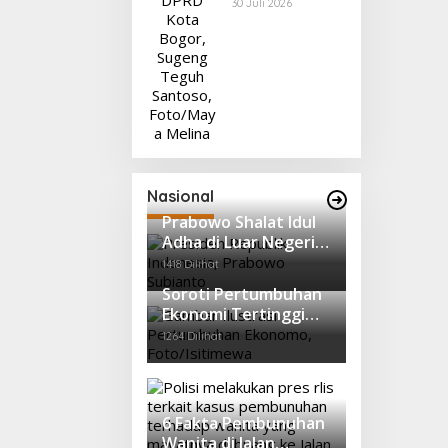
Sementara
30 Juli 2026
Cuan & Volume
karena Kelalaian
Tertinggi 31 Juli
Jaksa, Perkara
2026
Tetap Lanjut ke
Persidanga
Nasional
Prabowo Shalat Idul
Adha di Luar Negeri,
Istiqlal Kebagian Sapi
1418 Dilihat
Simental 1,3 Ton
Soroti Pertumbuhan
Ekonomi Tertinggi
dalam 13 Tahun,
1264 Dilihat
Profesor IPB
Tawarkan Konsep
‘Growth Through
Equity’
6 Fakta Pembunuhan
Wanita di Jalan