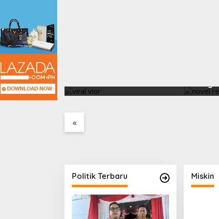
Berita Terbaru
Korban Judi Online 
15 Juni 2024
Viral Vior Soal Tubuhnya,
Jendela
Nita Vior Akui Nikmati
Mengha
Peranya
«
i, Tak Seindah
pan Panggung
Politik Terbaru
Miskin