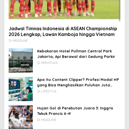
Jadwal Timnas Indonesia di ASEAN Championship
2026 Lengkap, Lawan Kamboja hingga Vietnam
Di HEADLINE
Kebakaran Hotel Pullman Central Park
Jakarta, Api Berawal dari Gedung Parkir
Di PERISTIWA
Apa Itu Content Clipper? Profesi Modal HP
yang Bisa Menghasilkan Puluhan Juta
Rupiah
Di LIFESTYLE
Hujan Gol di Perebutan Juara 3: Inggris
Tekuk Prancis 6-4!
Di HEADLINE