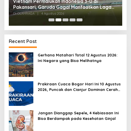
,
Vietnam Permalukan Indonesia 3-0 di
T
Pakansari, Garuda Gagal Manfaatkan Laga
5
Kandang
Di OLAHRAGA
|
4 Agustus 2026
Di
Recent Post
Gerhana Matahari Total 12 Agustus 2026:
Ini Negara yang Bisa Melihatnya
Prakiraan Cuaca Bogor Hari Ini 10 Agustus
2026, Puncak dan Cianjur Dominan Cerah
Berawan
Jangan Dianggap Sepele, 4 Kebiasaan Ini
Bisa Berdampak pada Kesehatan Ginjal