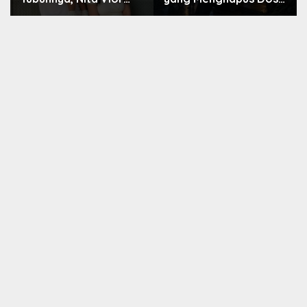
Akui Nikmati Peranya
Nara