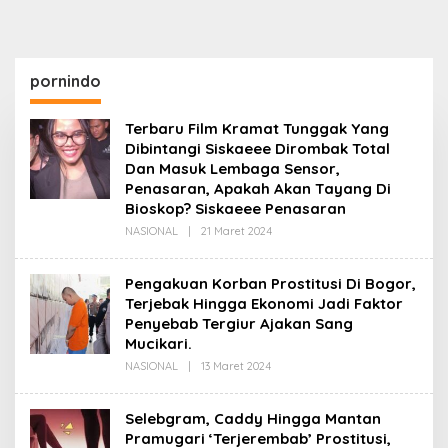
pornindo
Terbaru Film Kramat Tunggak Yang
Dibintangi Siskaeee Dirombak Total
Dan Masuk Lembaga Sensor,
Penasaran, Apakah Akan Tayang Di
Bioskop? Siskaeee Penasaran
Oleh
NASIONAL
|
21 Maret 2024
Redaksi
Pengakuan Korban Prostitusi Di Bogor,
Terjebak Hingga Ekonomi Jadi Faktor
Penyebab Tergiur Ajakan Sang
Mucikari.
Oleh
NASIONAL
|
13 Maret 2024
Redaksi
Selebgram, Caddy Hingga Mantan
Pramugari ‘Terjerembab’ Prostitusi,