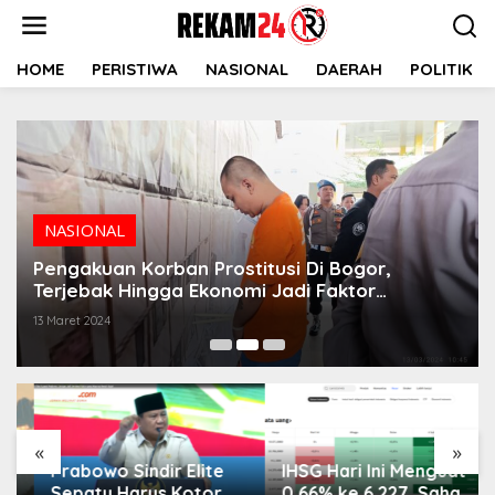
Lewati
ke
konten
HOME
PERISTIWA
NASIONAL
DAERAH
POLITIK
NASIONAL
Pengakuan Korban Prostitusi Di Bogor,
Terjebak Hingga Ekonomi Jadi Faktor
Penyebab Tergiur Ajakan Sang Mucikari.
13 Maret 2024
«
»
Prabowo Sindir Elite
IHSG Hari Ini Menguat
Sepatu Harus Kotor
0,66% ke 6.227, Saham