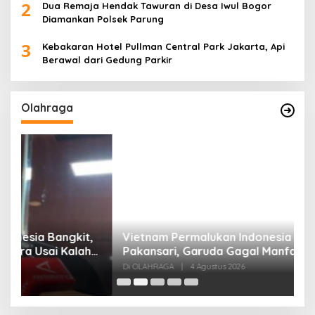
2
Dua Remaja Hendak Tawuran di Desa Iwul Bogor
Diamankan Polsek Parung
3
Kebakaran Hotel Pullman Central Park Jakarta, Api
Berawal dari Gedung Parkir
Olahraga
,
Vietnam Permalukan Indonesia 3-0 di
T
Pakansari, Garuda Gagal Manfaatkan Laga
5
Kandang
Di OLAHRAGA
|
4 Agustus 2026
Di