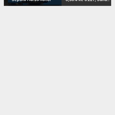
PMII, FPNI & TIFA
Melejit hingga 28%! Ini
Daftar Saham Paling
Cuan & Volume
Tertinggi 31 Juli 2026