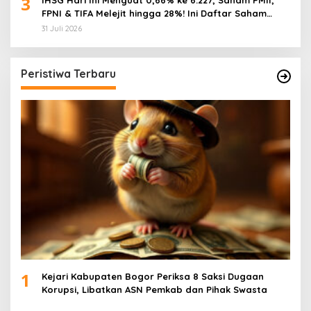
3
FPNI & TIFA Melejit hingga 28%! Ini Daftar Saham
Paling Cuan & Volume Tertinggi 31 Juli 2026
31 Juli 2026
Peristiwa Terbaru
1
Kejari Kabupaten Bogor Periksa 8 Saksi Dugaan
Korupsi, Libatkan ASN Pemkab dan Pihak Swasta