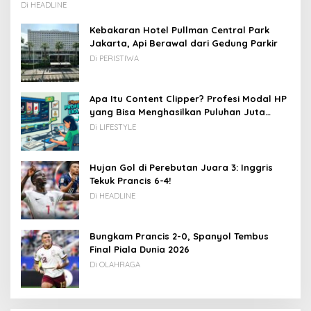
Di HEADLINE
Kebakaran Hotel Pullman Central Park
Jakarta, Api Berawal dari Gedung Parkir
Di PERISTIWA
Apa Itu Content Clipper? Profesi Modal HP
yang Bisa Menghasilkan Puluhan Juta
Rupiah
Di LIFESTYLE
Hujan Gol di Perebutan Juara 3: Inggris
Tekuk Prancis 6-4!
Di HEADLINE
Bungkam Prancis 2-0, Spanyol Tembus
Final Piala Dunia 2026
Di OLAHRAGA