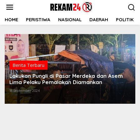
Lewati
ke
konten
HOME
PERISTIWA
NASIONAL
DAERAH
POLITIK
Berita Terbaru
Lakukan Pungli di Pasar Merdeka dan Asem
Lima Pelaku Pemalakan Diamankan
18 September 2024