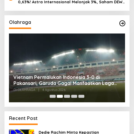
0,63%! Astra Internasional Melonjak 3%, Saham DEWA
Pimpin Transaksi Rp300 Miliar
Olahraga
,
Vietnam Permalukan Indonesia 3-0 di
T
Pakansari, Garuda Gagal Manfaatkan Laga
5
Kandang
Di OLAHRAGA
|
4 Agustus 2026
Di
Recent Post
Dedie Rachim Minta Kepastian