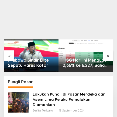
«
»
Prabowo Sindir Elite
IHSG Hari Ini Menguat
Sepatu Harus Kotor
0,66% ke 6.227, Saham
PMII, FPNI & TIFA
Melejit hingga 28%! Ini
Daftar Saham Paling
Pungli Pasar
Cuan & Volume
Tertinggi 31 Juli 2026
Lakukan Pungli di Pasar Merdeka dan
Asem Lima Pelaku Pemalakan
Diamankan
Oleh
Berita Terbaru
|
18 September 2024
Redaksi