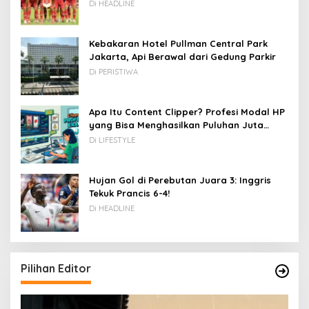
Kamboja hingga Vietnam
Di HEADLINE
Kebakaran Hotel Pullman Central Park
Jakarta, Api Berawal dari Gedung Parkir
Di PERISTIWA
Apa Itu Content Clipper? Profesi Modal HP
yang Bisa Menghasilkan Puluhan Juta
Rupiah
Di LIFESTYLE
Hujan Gol di Perebutan Juara 3: Inggris
Tekuk Prancis 6-4!
Di HEADLINE
Pilihan Editor