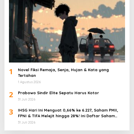
1
Novel Fiksi Remaja, Senja, Hujan & Kata yang
Tertahan
1 Agustus 2026
2
Prabowo Sindir Elite Sepatu Harus Kotor
31 Juli 2026
3
IHSG Hari Ini Menguat 0,66% ke 6.227, Saham PMII,
FPNI & TIFA Melejit hingga 28%! Ini Daftar Saham
Paling Cuan & Volume Tertinggi 31 Juli 2026
31 Juli 2026