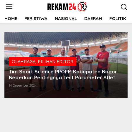
Lewati
ke
konten
HOME
PERISTIWA
NASIONAL
DAERAH
POLITIK
OLAHRAGA
,
PILIHAN EDITOR
Tim Sport Science PPOPM Kabupaten Bogor
Beberkan Pentingnya Test Parameter Atlet
14 Desember 2024