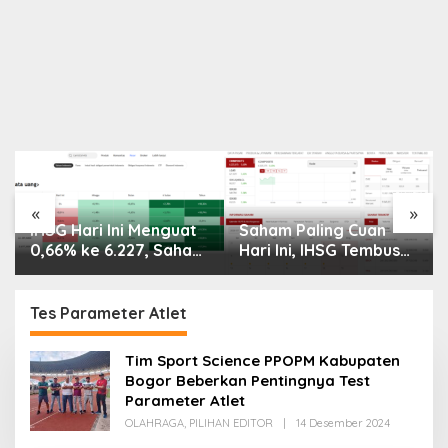
«
»
IHSG Hari Ini Menguat
Saham Paling Cuan
0,66% ke 6.227, Saham
Hari Ini, IHSG Tembus
PMII, FPNI & TIFA
6.225, Naik 0,63%!
Melejit hingga 28%! Ini
Astra Internasional
Daftar Saham Paling
Melonjak 3%, Saham
Tes Parameter Atlet
Cuan & Volume
DEWA Pimpin
Tertinggi 31 Juli 2026
Transaksi Rp300 Miliar
Tim Sport Science PPOPM Kabupaten
Bogor Beberkan Pentingnya Test
Parameter Atlet
Oleh
OLAHRAGA
,
PILIHAN EDITOR
|
14 Desember 2024
Redaksi