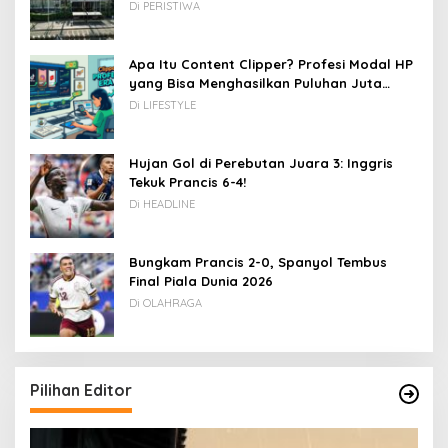
Di PERISTIWA
Apa Itu Content Clipper? Profesi Modal HP
yang Bisa Menghasilkan Puluhan Juta
Rupiah
Di LIFESTYLE
Hujan Gol di Perebutan Juara 3: Inggris
Tekuk Prancis 6-4!
Di HEADLINE
Bungkam Prancis 2-0, Spanyol Tembus
Final Piala Dunia 2026
Di OLAHRAGA
Pilihan Editor