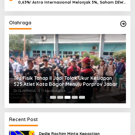
0,63%! Astra Internasional Melonjak 3%, Saham DEWA
Pimpin Transaksi Rp300 Miliar
Olahraga
Tes Fisik Tahap II Jadi Tolok Ukur Kesiapan
H
525 Atlet Kota Bogor Menuju Porprov Jabar
G
Di OLAHRAGA
|
1 Agustus 2026
Di
Recent Post
Dedie Rachim Minta Kepastian