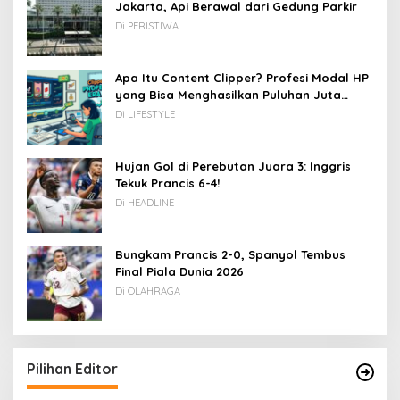
Jakarta, Api Berawal dari Gedung Parkir
Di PERISTIWA
Apa Itu Content Clipper? Profesi Modal HP
yang Bisa Menghasilkan Puluhan Juta
Rupiah
Di LIFESTYLE
Hujan Gol di Perebutan Juara 3: Inggris
Tekuk Prancis 6-4!
Di HEADLINE
Bungkam Prancis 2-0, Spanyol Tembus
Final Piala Dunia 2026
Di OLAHRAGA
Pilihan Editor