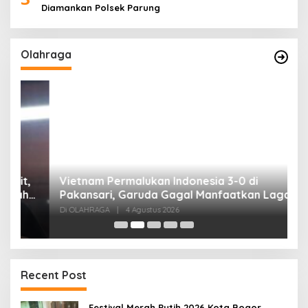
Diamankan Polsek Parung
Olahraga
,
Vietnam Permalukan Indonesia 3-0 di
T
Pakansari, Garuda Gagal Manfaatkan Laga
5
Kandang
Di OLAHRAGA
|
4 Agustus 2026
Di
Recent Post
Festival Merah Putih 2026 Kota Bogor