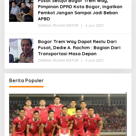
Pusat Setujui Bogor Trem Way,
Pimpinan DPRD Kota Bogor, Ingatkan
Pemkot Jangan Sampai Jadi Beban
APBD
Oleh
DAERAH
,
PILIHAN EDITOR
|
4 Juni 2025
Redaksi
Bogor Trem Way Dapat Restu Dari
Pusat, Dedie A. Rachim : Bagian Dari
Transportasi Masa Depan
Oleh
DAERAH
,
PILIHAN EDITOR
|
4 Juni 2025
Redaksi
Berita Populer