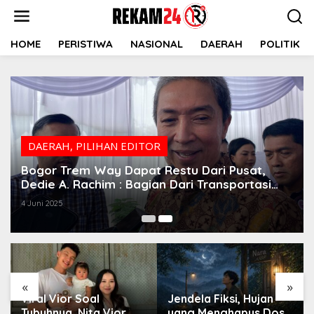
Lewati
ke
konten
HOME
PERISTIWA
NASIONAL
DAERAH
POLITIK
DAERAH
,
PILIHAN EDITOR
Bogor Trem Way Dapat Restu Dari Pusat,
Dedie A. Rachim : Bagian Dari Transportasi
Masa Depan
4 Juni 2025
«
»
Viral Vior Soal
Jendela Fiksi, Hujan
Tubuhnya, Nita Vior
yang Menghapus Dosa