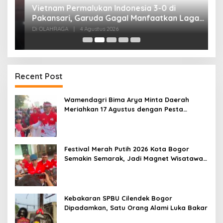
,
Vietnam Permalukan Indonesia 3-0 di
T
Pakansari, Garuda Gagal Manfaatkan Laga
5
Kandang
Di OLAHRAGA
|
4 Agustus 2026
Di
Recent Post
Wamendagri Bima Arya Minta Daerah
Meriahkan 17 Agustus dengan Pesta
Rakyat
Festival Merah Putih 2026 Kota Bogor
Semakin Semarak, Jadi Magnet Wisatawan
hingga Dorong Ekonomi Lokal
Kebakaran SPBU Cilendek Bogor
Dipadamkan, Satu Orang Alami Luka Bakar