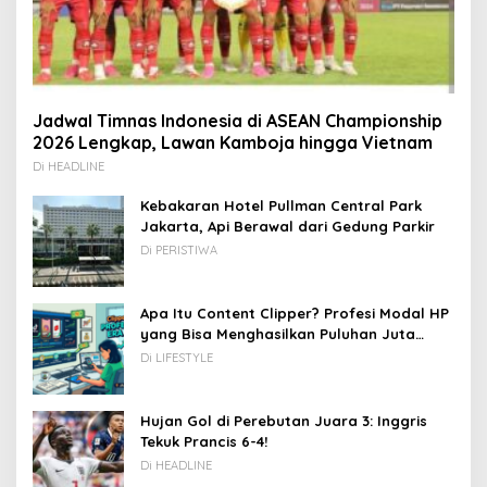
Jadwal Timnas Indonesia di ASEAN Championship
2026 Lengkap, Lawan Kamboja hingga Vietnam
Di HEADLINE
Kebakaran Hotel Pullman Central Park
Jakarta, Api Berawal dari Gedung Parkir
Di PERISTIWA
Apa Itu Content Clipper? Profesi Modal HP
yang Bisa Menghasilkan Puluhan Juta
Rupiah
Di LIFESTYLE
Hujan Gol di Perebutan Juara 3: Inggris
Tekuk Prancis 6-4!
Di HEADLINE