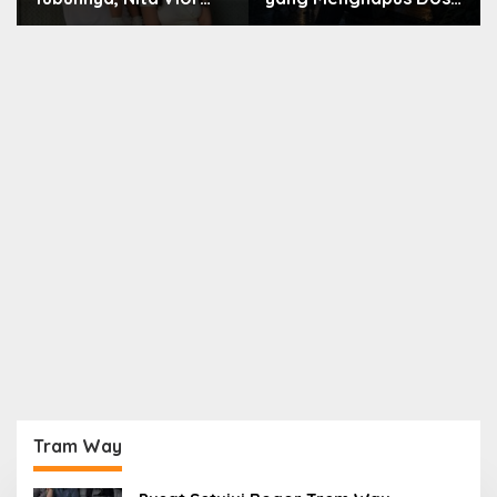
Akui Nikmati Peranya
Nara
Tram Way