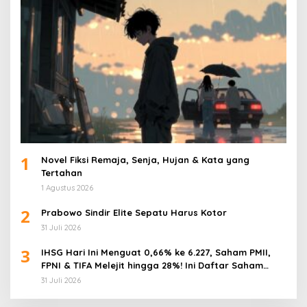
1
Novel Fiksi Remaja, Senja, Hujan & Kata yang
Tertahan
1 Agustus 2026
2
Prabowo Sindir Elite Sepatu Harus Kotor
31 Juli 2026
3
IHSG Hari Ini Menguat 0,66% ke 6.227, Saham PMII,
FPNI & TIFA Melejit hingga 28%! Ini Daftar Saham
Paling Cuan & Volume Tertinggi 31 Juli 2026
31 Juli 2026