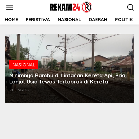
Lewati
ke
konten
HOME
PERISTIWA
NASIONAL
DAERAH
POLITIK
NASIONAL
Minimnya Rambu di Lintasan Kereta Api, Pria
Lanjut Usia Tewas Tertabrak di Kereta
30 Juni 2023