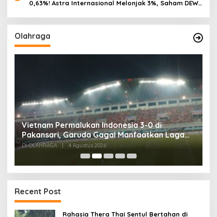
0,63%! Astra Internasional Melonjak 3%, Saham DEWA
Pimpin Transaksi Rp300 Miliar
Olahraga
,
Vietnam Permalukan Indonesia 3-0 di
T
Pakansari, Garuda Gagal Manfaatkan Laga
5
Kandang
Di OLAHRAGA
|
4 Agustus 2026
Di
Recent Post
Rahasia Thera Thai Sentul Bertahan di