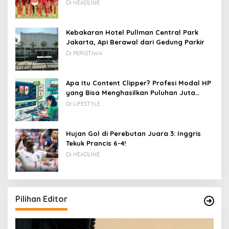
Kamboja hingga Vietnam
Di HEADLINE
Kebakaran Hotel Pullman Central Park
Jakarta, Api Berawal dari Gedung Parkir
Di PERISTIWA
Apa Itu Content Clipper? Profesi Modal HP
yang Bisa Menghasilkan Puluhan Juta
Rupiah
Di LIFESTYLE
Hujan Gol di Perebutan Juara 3: Inggris
Tekuk Prancis 6-4!
Di HEADLINE
Pilihan Editor