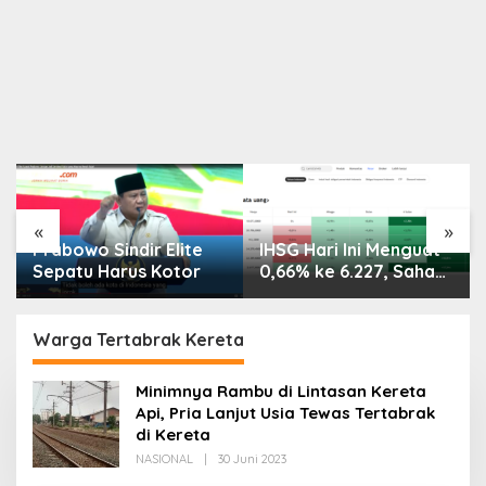
«
»
Prabowo Sindir Elite
IHSG Hari Ini Menguat
Sepatu Harus Kotor
0,66% ke 6.227, Saham
PMII, FPNI & TIFA
Melejit hingga 28%! Ini
Daftar Saham Paling
Warga Tertabrak Kereta
Cuan & Volume
Tertinggi 31 Juli 2026
Minimnya Rambu di Lintasan Kereta
Api, Pria Lanjut Usia Tewas Tertabrak
di Kereta
Oleh
NASIONAL
|
30 Juni 2023
Redaksi