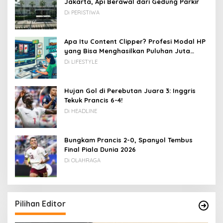
Jakarta, Api Berawal dari Gedung Parkir
Di PERISTIWA
Apa Itu Content Clipper? Profesi Modal HP
yang Bisa Menghasilkan Puluhan Juta
Rupiah
Di LIFESTYLE
Hujan Gol di Perebutan Juara 3: Inggris
Tekuk Prancis 6-4!
Di HEADLINE
Bungkam Prancis 2-0, Spanyol Tembus
Final Piala Dunia 2026
Di OLAHRAGA
Pilihan Editor