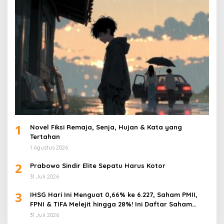
1
Novel Fiksi Remaja, Senja, Hujan & Kata yang
Tertahan
1 Agustus 2026
2
Prabowo Sindir Elite Sepatu Harus Kotor
31 Juli 2026
3
IHSG Hari Ini Menguat 0,66% ke 6.227, Saham PMII,
FPNI & TIFA Melejit hingga 28%! Ini Daftar Saham
Paling Cuan & Volume Tertinggi 31 Juli 2026
31 Juli 2026