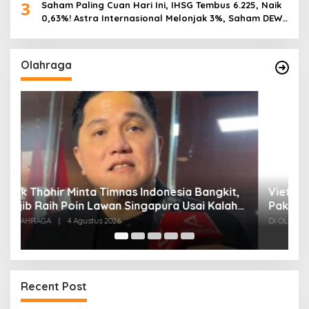
3
Saham Paling Cuan Hari Ini, IHSG Tembus 6.225, Naik
0,63%! Astra Internasional Melonjak 3%, Saham DEWA
Pimpin Transaksi Rp300 Miliar
Olahraga
,
Vietnam Permalukan Indonesia 3-0 di
T
Pakansari, Garuda Gagal Manfaatkan Laga
5
Kandang
Di OLAHRAGA
|
4 Agustus 2026
Di
Recent Post