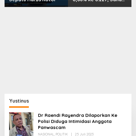
PMII, FPNI & TIFA
Melejit hingga 28%! Ini
Daftar Saham Paling
Cuan & Volume
Tertinggi 31 Juli 2026
Yustinus
Dr Raendi Rayendra Dilaporkan Ke
Polisi Diduga Intimidasi Anggota
Panwascam
Oleh
NASIONAL
,
POLITIK
|
25 Juli 2023