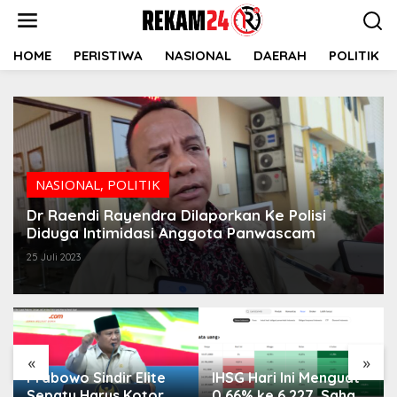
Lewati
ke
konten
HOME
PERISTIWA
NASIONAL
DAERAH
POLITIK
NASIONAL
,
POLITIK
Dr Raendi Rayendra Dilaporkan Ke Polisi
Diduga Intimidasi Anggota Panwascam
25 Juli 2023
«
»
Prabowo Sindir Elite
IHSG Hari Ini Menguat
Sepatu Harus Kotor
0,66% ke 6.227, Saham