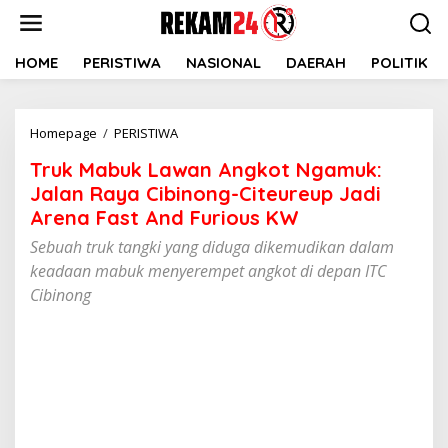
Lewati
ke
konten
HOME
PERISTIWA
NASIONAL
DAERAH
POLITIK
Truk
Homepage
/
PERISTIWA
Mabuk
Truk Mabuk Lawan Angkot Ngamuk:
Lawan
Angkot
Jalan Raya Cibinong-Citeureup Jadi
Ngamuk:
Arena Fast And Furious KW
Jalan
Sebuah truk tangki yang diduga dikemudikan dalam
Raya
Cibinong-
keadaan mabuk menyerempet angkot di depan ITC
Citeureup
Cibinong
Jadi
Arena
Fast
And
Furious
KW