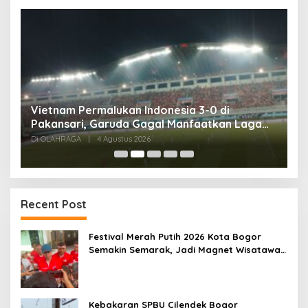
,
Vietnam Permalukan Indonesia 3-0 di
T
Pakansari, Garuda Gagal Manfaatkan Laga
5
Kandang
Di OLAHRAGA
|
4 Agustus 2026
Di
Recent Post
Festival Merah Putih 2026 Kota Bogor
Semakin Semarak, Jadi Magnet Wisatawan
hingga Dorong Ekonomi Lokal
Kebakaran SPBU Cilendek Bogor