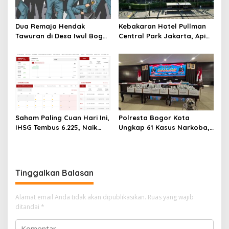
Dua Remaja Hendak
Kebakaran Hotel Pullman
Tawuran di Desa Iwul Bogor
Central Park Jakarta, Api
Diamankan Polsek Parung
Berawal dari Gedung Parkir
Saham Paling Cuan Hari Ini,
Polresta Bogor Kota
IHSG Tembus 6.225, Naik
Ungkap 61 Kasus Narkoba,
0,63%! Astra Internasional
68 Tersangka Ditangkap
Melonjak 3%, Saham DEWA
dalam Tiga Bulan
Pimpin Transaksi Rp300
Miliar
Tinggalkan Balasan
Alamat email Anda tidak akan dipublikasikan.
Ruas yang wajib
ditandai
*