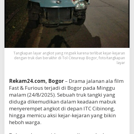
Tangkapan layar angkot yang ringsek karena terlibat kejar-kejaran
dengan truk dan berakhir di Tol Citeureup Bogor, foto/tangkapan
layar
Rekam24.com, Bogor
– Drama jalanan ala film
Fast & Furious terjadi di Bogor pada Minggu
malam (24/8/2025). Sebuah truk tangki yang
diduga dikemudikan dalam keadaan mabuk
menyerempet angkot di depan ITC Cibinong,
hingga memicu aksi kejar-kejaran yang bikin
heboh warga.