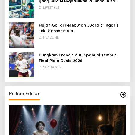
yang Bisa Menghasilkan Puluhan Juta
Rupiah
Di LIFESTYLE
Hujan Gol di Perebutan Juara 3: Inggris
Tekuk Prancis 6-4!
Di HEADLINE
Bungkam Prancis 2-0, Spanyol Tembus
Final Piala Dunia 2026
Di OLAHRAGA
Pilihan Editor