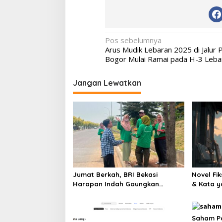
Navigasi
Pos sebelumnya
Arus Mudik Lebaran 2025 di Jalur 
pos
Bogor Mulai Ramai pada H-3 Leba
Jangan Lewatkan
Jumat Berkah, BRI Bekasi
Novel Fik
Harapan Indah Gaungkan
& Kata y
Semangat Berbagi
Saham Pa