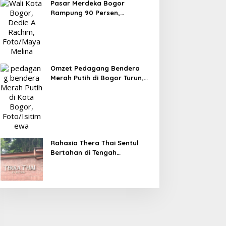
Pasar Merdeka Bogor
Rampung 90 Persen,
Pedagang Mulai Pindah
September 2026
Omzet Pedagang Bendera
Merah Putih di Bogor Turun,
Tergerus Belanja Online
Jelang HUT RI
Rahasia Thera Thai Sentul
Bertahan di Tengah
Persaingan Kuliner, Konsisten
Sajikan Rasa Asli Thailand