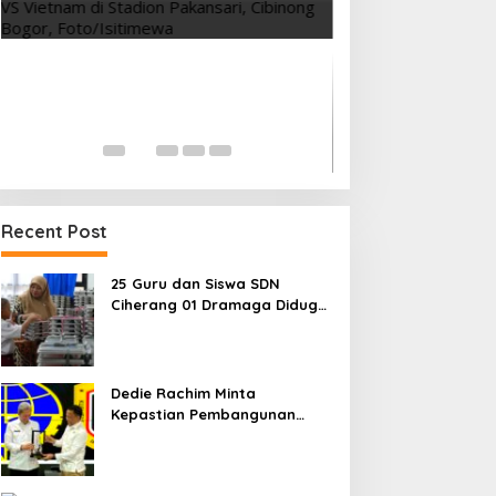
Tes Fisik Tahap I
Kesiapan 525 At
Menuju Porprov 
Di OLAHRAGA
|
1 Agus
Recent Post
25 Guru dan Siswa SDN
Ciherang 01 Dramaga Diduga
Keracunan Makanan Bergizi
Gratis
Dedie Rachim Minta
Kepastian Pembangunan
Terminal Baranangsiang ke
Kemenhub