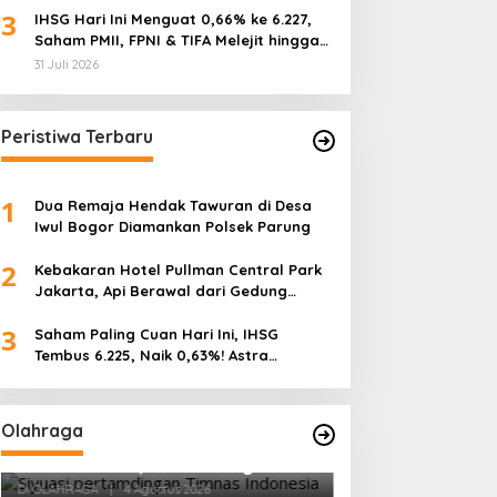
3
IHSG Hari Ini Menguat 0,66% ke 6.227,
Saham PMII, FPNI & TIFA Melejit hingga
28%! Ini Daftar Saham Paling Cuan &
31 Juli 2026
Volume Tertinggi 31 Juli 2026
Peristiwa Terbaru
1
Dua Remaja Hendak Tawuran di Desa
Iwul Bogor Diamankan Polsek Parung
2
Kebakaran Hotel Pullman Central Park
Jakarta, Api Berawal dari Gedung
Parkir
3
Saham Paling Cuan Hari Ini, IHSG
Tembus 6.225, Naik 0,63%! Astra
Internasional Melonjak 3%, Saham DEWA
Pimpin Transaksi Rp300 Miliar
Olahraga
Vietnam Permalukan Indonesia 3-
0 di Pakansari, Garuda Gagal
Manfaatkan Laga Kandang
Di OLAHRAGA
|
4 Agustus 2026