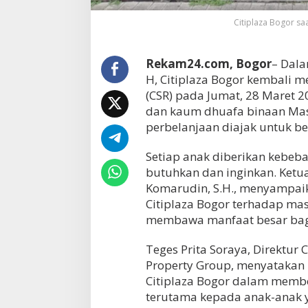
Citiplaza Bogor sa
Rekam24.com, Bogor
– Dala
H, Citiplaza Bogor kembali m
(CSR) pada Jumat, 28 Maret 2
dan kaum dhuafa binaan Masj
perbelanjaan diajak untuk be
Setiap anak diberikan kebeb
butuhkan dan inginkan. Ketu
Komarudin, S.H., menyampaika
Citiplaza Bogor terhadap mas
membawa manfaat besar bag
Teges Prita Soraya, Direktur
Property Group, menyatakan
Citiplaza Bogor dalam membe
terutama kepada anak-anak 