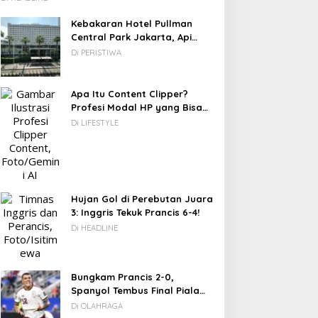
Kebakaran Hotel Pullman
Central Park Jakarta, Api
Berawal dari Gedung Parkir
Di PERISTIWA
Apa Itu Content Clipper?
Profesi Modal HP yang Bisa
Menghasilkan Puluhan Juta
Di LIFESTYLE
Rupiah
Hujan Gol di Perebutan Juara
3: Inggris Tekuk Prancis 6-4!
Di HEADLINE
Bungkam Prancis 2-0,
Spanyol Tembus Final Piala
Dunia 2026
Di OLAHRAGA