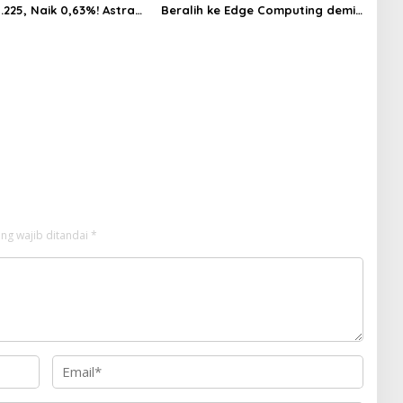
.225, Naik 0,63%! Astra
Beralih ke Edge Computing demi
ional Melonjak 3%,
GenAI pada 2027
WA Pimpin Transaksi
liar
ng wajib ditandai
*