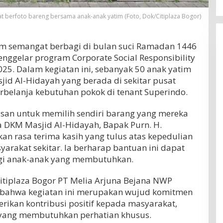
at berfoto bareng bersama anak-anak yatim (Foto, Dok/Citiplaza Bogor)
m semangat berbagi di bulan suci Ramadan 1446
enggelar program Corporate Social Responsibility
025. Dalam kegiatan ini, sebanyak 50 anak yatim
id Al-Hidayah yang berada di sekitar pusat
rbelanja kebutuhan pokok di tenant Superindo.
asan untuk memilih sendiri barang yang mereka
a DKM Masjid Al-Hidayah, Bapak Purn. H.
n rasa terima kasih yang tulus atas kepedulian
yarakat sekitar. Ia berharap bantuan ini dapat
i anak-anak yang membutuhkan.
 Citiplaza Bogor PT Melia Arjuna Bejana NWP
 bahwa kegiatan ini merupakan wujud komitmen
rikan kontribusi positif kepada masyarakat,
yang membutuhkan perhatian khusus.