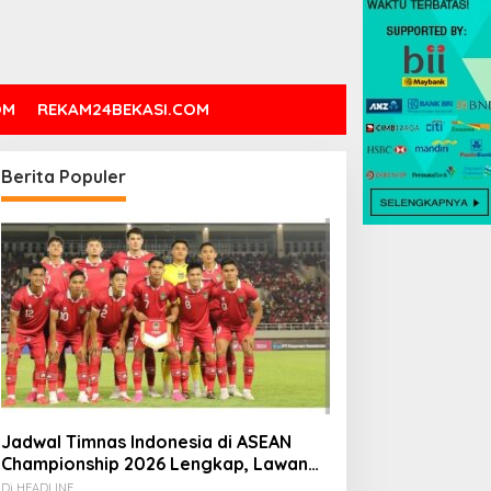
OM
REKAM24BEKASI.COM
Berita Populer
Jadwal Timnas Indonesia di ASEAN
Championship 2026 Lengkap, Lawan
Kamboja hingga Vietnam
Di HEADLINE