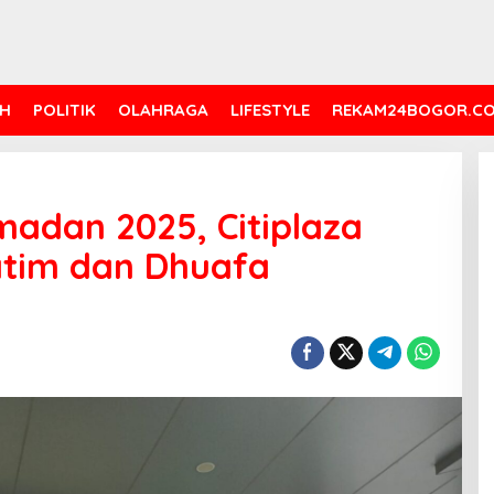
H
POLITIK
OLAHRAGA
LIFESTYLE
REKAM24BOGOR.C
adan 2025, Citiplaza
atim dan Dhuafa