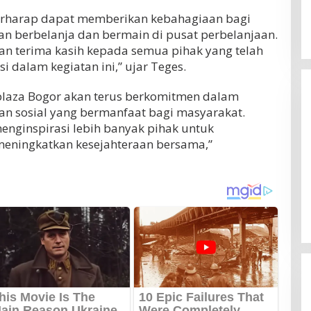
 berharap dapat memberikan kebahagiaan bagi
 berbelanja dan bermain di pusat perbelanjaan.
n terima kasih kepada semua pihak yang telah
 dalam kegiatan ini,” ujar Teges.
laza Bogor akan terus berkomitmen dalam
an sosial yang bermanfaat bagi masyarakat.
enginspirasi lebih banyak pihak untuk
eningkatkan kesejahteraan bersama,”
Erick Thohir Minta Timnas
Indonesia Bangkit, Wajib Raih Poin
Lawan Singapura Usai Kalah 0-3
Di OLAHRAGA
|
4 Agustus 2026
dari Vietnam