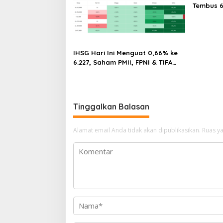
Tembus 6
Internas
Saham DE
Rp300 Mi
IHSG Hari Ini Menguat 0,66% ke
6.227, Saham PMII, FPNI & TIFA
Melejit hingga 28%! Ini Daftar
Saham Paling Cuan & Volume
Tertinggi 31 Juli 2026
Tinggalkan Balasan
Alamat email Anda tidak akan dipublikasikan.
Ruas ya