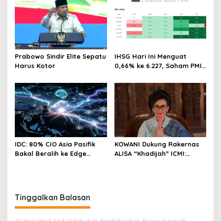
Prabowo Sindir Elite Sepatu
IHSG Hari Ini Menguat
Harus Kotor
0,66% ke 6.227, Saham PMII,
FPNI & TIFA Melejit hingga
28%! Ini Daftar Saham
Paling Cuan & Volume
Tertinggi 31 Juli 2026
IDC: 80% CIO Asia Pasifik
KOWANI Dukung Rakernas
Bakal Beralih ke Edge
ALISA “Khadijah” ICMI:
Computing demi GenAI
Perkuat Peran Perempuan
pada 2027
Menuju Indonesia Emas
Tinggalkan Balasan
Alamat email Anda tidak akan dipublikasikan.
Ruas yang wajib