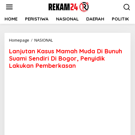
Lewati
ke
konten
HOME
PERISTIWA
NASIONAL
DAERAH
POLITIK
Lanjutan
Homepage
/
NASIONAL
Kasus
Lanjutan Kasus Mamah Muda Di Bunuh
Mamah
Muda
Suami Sendiri Di Bogor, Penyidik
Di
Lakukan Pemberkasan
Bunuh
Suami
Sendiri
Di
Bogor,
Penyidik
Lakukan
Pemberkasan