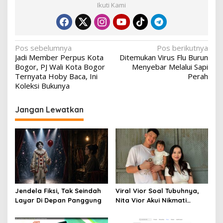
Ikuti Kami
Navigasi
Pos sebelumnya
Pos berikutnya
Jadi Member Perpus Kota
Ditemukan Virus Flu Burun
pos
Bogor, PJ Wali Kota Bogor
Menyebar Melalui Sapi
Ternyata Hoby Baca, Ini
Perah
Koleksi Bukunya
Jangan Lewatkan
Jendela Fiksi, Tak Seindah
Viral Vior Soal Tubuhnya,
Layar Di Depan Panggung
Nita Vior Akui Nikmati
Peranya