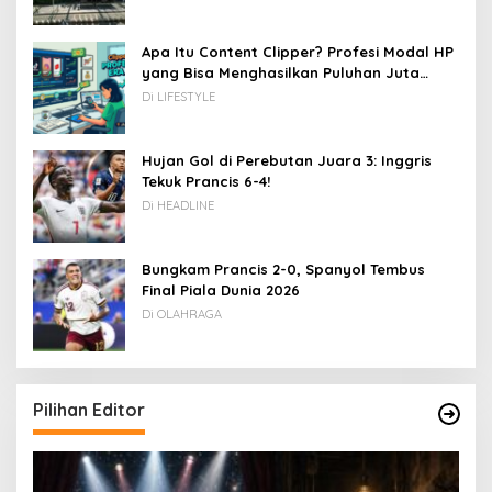
Apa Itu Content Clipper? Profesi Modal HP
yang Bisa Menghasilkan Puluhan Juta
Rupiah
Di LIFESTYLE
Hujan Gol di Perebutan Juara 3: Inggris
Tekuk Prancis 6-4!
Di HEADLINE
Bungkam Prancis 2-0, Spanyol Tembus
Final Piala Dunia 2026
Di OLAHRAGA
Pilihan Editor