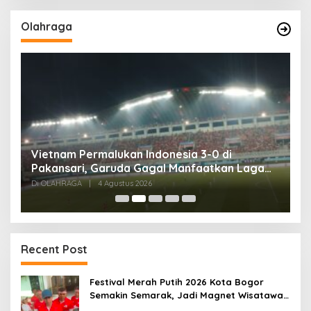
Olahraga
,
Vietnam Permalukan Indonesia 3-0 di
T
Pakansari, Garuda Gagal Manfaatkan Laga
5
Kandang
Di OLAHRAGA
|
4 Agustus 2026
Di
Recent Post
Festival Merah Putih 2026 Kota Bogor
Semakin Semarak, Jadi Magnet Wisatawan
hingga Dorong Ekonomi Lokal