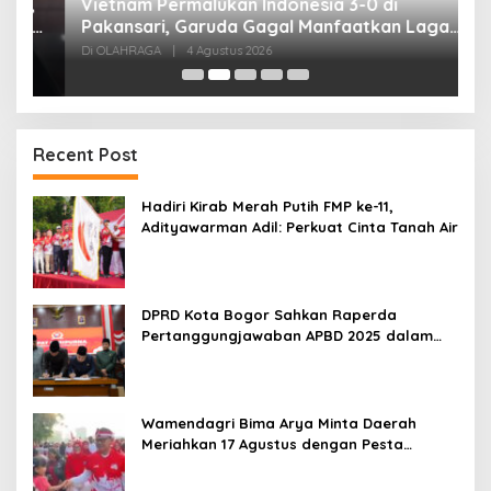
,
Vietnam Permalukan Indonesia 3-0 di
T
Pakansari, Garuda Gagal Manfaatkan Laga
5
Kandang
Di OLAHRAGA
|
4 Agustus 2026
Di
Recent Post
Hadiri Kirab Merah Putih FMP ke-11,
Adityawarman Adil: Perkuat Cinta Tanah Air
DPRD Kota Bogor Sahkan Raperda
Pertanggungjawaban APBD 2025 dalam
Rapat Paripurna
Wamendagri Bima Arya Minta Daerah
Meriahkan 17 Agustus dengan Pesta
Rakyat