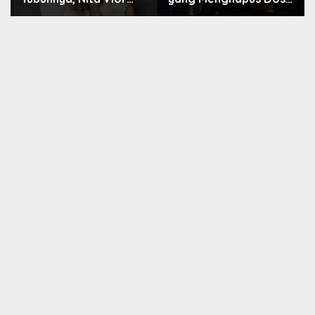
Akui Nikmati Peranya
Nara