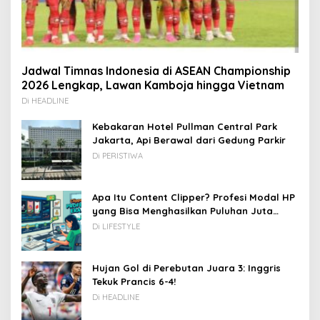
Jadwal Timnas Indonesia di ASEAN Championship
2026 Lengkap, Lawan Kamboja hingga Vietnam
Di HEADLINE
Kebakaran Hotel Pullman Central Park
Jakarta, Api Berawal dari Gedung Parkir
Di PERISTIWA
Apa Itu Content Clipper? Profesi Modal HP
yang Bisa Menghasilkan Puluhan Juta
Rupiah
Di LIFESTYLE
Hujan Gol di Perebutan Juara 3: Inggris
Tekuk Prancis 6-4!
Di HEADLINE