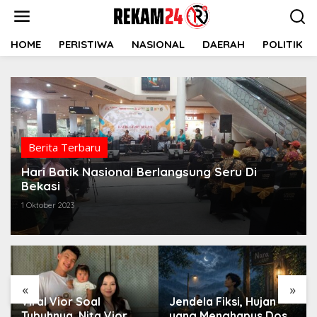
Lewati
ke
konten
HOME
PERISTIWA
NASIONAL
DAERAH
POLITIK
Berita Terbaru
Hari Batik Nasional Berlangsung Seru Di
Bekasi
1 Oktober 2023
«
»
Viral Vior Soal
Jendela Fiksi, Hujan
Tubuhnya, Nita Vior
yang Menghapus Dosa