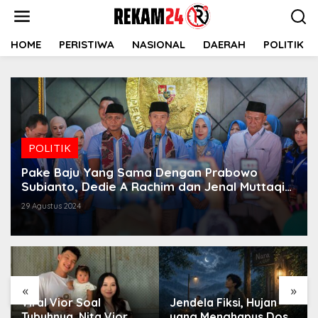
Lewati
ke
konten
HOME
PERISTIWA
NASIONAL
DAERAH
POLITIK
POLITIK
Pake Baju Yang Sama Dengan Prabowo
Subianto, Dedie A Rachim dan Jenal Muttaqin
Resmi Daftar Ke KPU
29 Agustus 2024
«
»
Viral Vior Soal
Jendela Fiksi, Hujan
Tubuhnya, Nita Vior
yang Menghapus Dosa