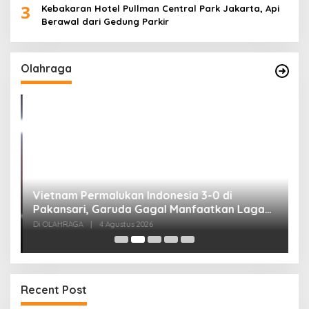
3
Kebakaran Hotel Pullman Central Park Jakarta, Api
Berawal dari Gedung Parkir
Olahraga
,
Vietnam Permalukan Indonesia 3-0 di
T
Pakansari, Garuda Gagal Manfaatkan Laga
5
Kandang
Di OLAHRAGA
|
4 Agustus 2026
Di
Recent Post