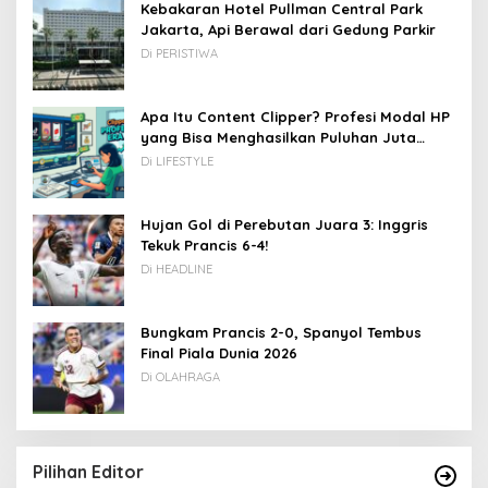
Kebakaran Hotel Pullman Central Park
Jakarta, Api Berawal dari Gedung Parkir
Di PERISTIWA
Apa Itu Content Clipper? Profesi Modal HP
yang Bisa Menghasilkan Puluhan Juta
Rupiah
Di LIFESTYLE
Hujan Gol di Perebutan Juara 3: Inggris
Tekuk Prancis 6-4!
Di HEADLINE
Bungkam Prancis 2-0, Spanyol Tembus
Final Piala Dunia 2026
Di OLAHRAGA
Pilihan Editor