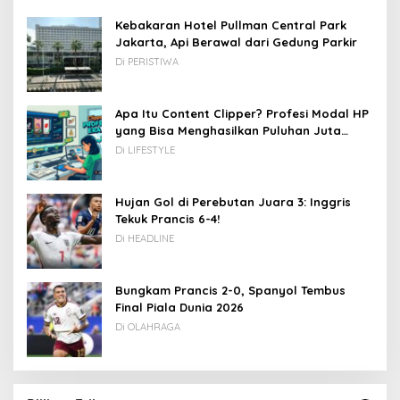
Kebakaran Hotel Pullman Central Park
Jakarta, Api Berawal dari Gedung Parkir
Di PERISTIWA
Apa Itu Content Clipper? Profesi Modal HP
yang Bisa Menghasilkan Puluhan Juta
Rupiah
Di LIFESTYLE
Hujan Gol di Perebutan Juara 3: Inggris
Tekuk Prancis 6-4!
Di HEADLINE
Bungkam Prancis 2-0, Spanyol Tembus
Final Piala Dunia 2026
Di OLAHRAGA