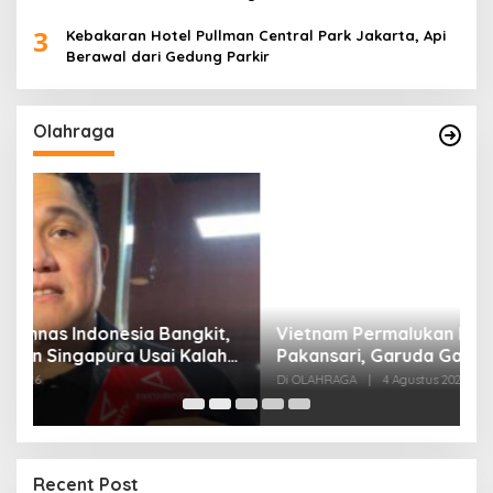
3
Kebakaran Hotel Pullman Central Park Jakarta, Api
Berawal dari Gedung Parkir
Olahraga
,
Vietnam Permalukan Indonesia 3-0 di
T
Pakansari, Garuda Gagal Manfaatkan Laga
5
Kandang
Di OLAHRAGA
|
4 Agustus 2026
Di
Recent Post