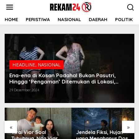
Lewati
ke
konten
HOME
PERISTIWA
NASIONAL
DAERAH
POLITIK
HEADLINE
,
NASIONAL
Ena-ena di Kosan Padahal Bukan Pasutri,
Hingga ‘Pengaman’ Ditemukan di Lokasi,
Praktik Prostitusi di Bongkar Polisi
29 Desember 2024
«
»
Viral Vior Soal
Jendela Fiksi, Hujan
Tubuhnya, Nita Vior
yang Menghapus Dosa