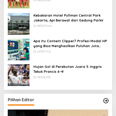
Di HEADLINE
Kebakaran Hotel Pullman Central Park
Jakarta, Api Berawal dari Gedung Parkir
Di PERISTIWA
Apa Itu Content Clipper? Profesi Modal HP
yang Bisa Menghasilkan Puluhan Juta
Rupiah
Di LIFESTYLE
Hujan Gol di Perebutan Juara 3: Inggris
Tekuk Prancis 6-4!
Di HEADLINE
Pilihan Editor