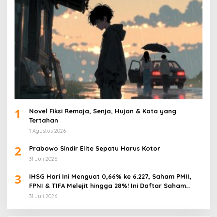
1
Novel Fiksi Remaja, Senja, Hujan & Kata yang
Tertahan
1 Agustus 2026
2
Prabowo Sindir Elite Sepatu Harus Kotor
31 Juli 2026
3
IHSG Hari Ini Menguat 0,66% ke 6.227, Saham PMII,
FPNI & TIFA Melejit hingga 28%! Ini Daftar Saham
Paling Cuan & Volume Tertinggi 31 Juli 2026
31 Juli 2026