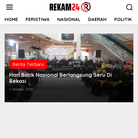
Lewati
ke
konten
HOME
PERISTIWA
NASIONAL
DAERAH
POLITIK
Berita Terbaru
Hari Batik Nasional Berlangsung Seru Di
Bekasi
1 Oktober 2023