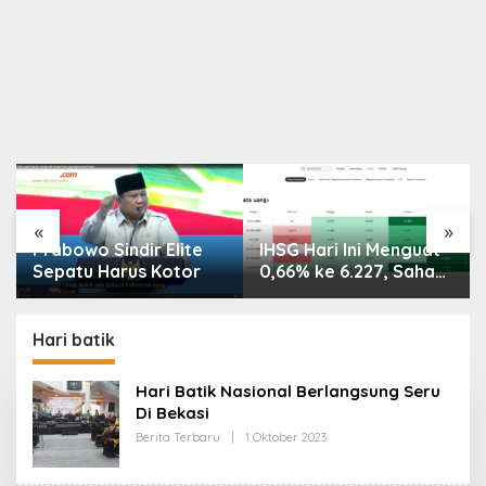
«
»
Prabowo Sindir Elite
IHSG Hari Ini Menguat
Sepatu Harus Kotor
0,66% ke 6.227, Saham
PMII, FPNI & TIFA
Melejit hingga 28%! Ini
Daftar Saham Paling
Hari batik
Cuan & Volume
Tertinggi 31 Juli 2026
Hari Batik Nasional Berlangsung Seru
Di Bekasi
Oleh
Berita Terbaru
|
1 Oktober 2023
Redaksi