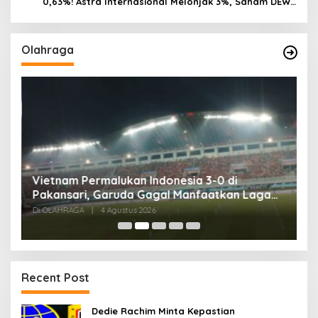
0,63%! Astra Internasional Melonjak 3%, Saham DEWA
Pimpin Transaksi Rp300 Miliar
Olahraga
,
Vietnam Permalukan Indonesia 3-0 di
T
Pakansari, Garuda Gagal Manfaatkan Laga
5
Kandang
Di OLAHRAGA
|
4 Agustus 2026
Di
Recent Post
Dedie Rachim Minta Kepastian