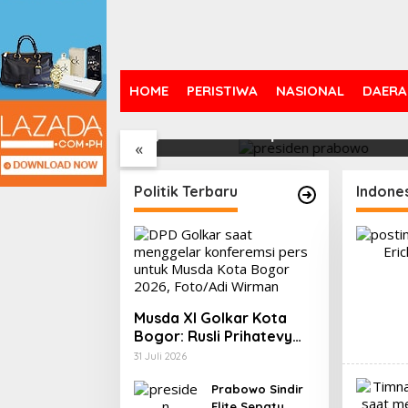
HOME
PERISTIWA
NASIONAL
DAERA
Remaja, Senja,
Prabowo Sindir Elite
IHSG Ha
a yang
Sepatu Harus Kotor
0,66% 
«
PMII, F
hingga 
Saham 
Politik Terbaru
Indone
Volume 
2026
Musda XI Golkar Kota
Bogor: Rusli Prihatevy
Jadi Calon Tunggal Ketua
31 Juli 2026
DPD
Prabowo Sindir
Elite Sepatu