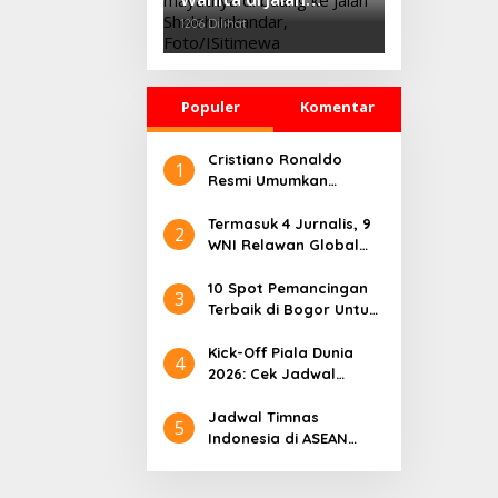
Sholeh Iskandar
1206 Dilihat
Bogor, Korban
Dicekik Dasi hingga
Jasadnya Dibuang
Populer
Komentar
Cristiano Ronaldo
1
Resmi Umumkan
Pensiun dari Timnas
Portugal
Termasuk 4 Jurnalis, 9
2
WNI Relawan Global
Sumud Bebas dari
Penahanan Israel
10 Spot Pemancingan
3
Terbaik di Bogor Untuk
Liburan Seru
Kick-Off Piala Dunia
4
2026: Cek Jadwal
Lengkapnya
Jadwal Timnas
5
Indonesia di ASEAN
Championship 2026
Lengkap, Lawan