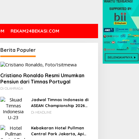
OM
REKAM24BEKASI.COM
DC: 80% CIO Asia Pasifik
Novel Fiksi Remaja, Senja,
akal Beralih ke Edge
Hujan & Kata yang
Berita Populer
omputing demi GenAI
Tertahan
ada 2027
Cristiano Ronaldo Resmi Umumkan
Pensiun dari Timnas Portugal
Di OLAHRAGA
Jadwal Timnas Indonesia di
ASEAN Championship 2026
Lengkap, Lawan Kamboja
Di HEADLINE
hingga Vietnam
Kebakaran Hotel Pullman
Central Park Jakarta, Api