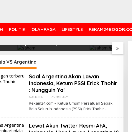
H
POLITIK
OLAHRAGA
LIFESTYLE
REKAM24BOGOR.C
ri Ini Menguat
Saham Paling Cuan Hari Ini,
I
ke 6.227, Saham
IHSG Tembus 6.225, Naik
B
»
PNI & TIFA Melejit
0,63%! Astra Internasional
C
28%! Ini Daftar
Melonjak 3%, Saham DEWA
p
Paling Cuan &
Pimpin Transaksi Rp300
sia VS Argentina
Tertinggi 31 Juli
Miliar
Soal Argentina Akan Lawan
Indonesia, Ketum PSSI Erick Thohir
: Nungguin Ya!
Oleh
NASIONAL
|
23 Mei 2023
Redaksi
Rekam24.com – Ketua Umum Persatuan Sepak
Bola Seluruh Indonesia (PSSI), Erick Thohir
Lewat Akun Twitter Resmi AFA,