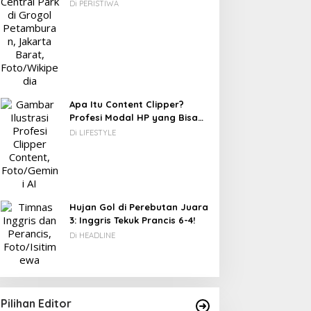
Berawal dari Gedung Parkir
Di PERISTIWA
Apa Itu Content Clipper?
Profesi Modal HP yang Bisa
Menghasilkan Puluhan Juta
Di LIFESTYLE
Rupiah
Hujan Gol di Perebutan Juara
3: Inggris Tekuk Prancis 6-4!
Di HEADLINE
Pilihan Editor