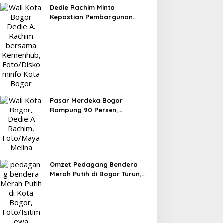
Dedie Rachim Minta
Kepastian Pembangunan
Terminal Baranangsiang ke
Kemenhub
Pasar Merdeka Bogor
Rampung 90 Persen,
Pedagang Mulai Pindah
September 2026
Omzet Pedagang Bendera
Merah Putih di Bogor Turun,
Tergerus Belanja Online
Jelang HUT RI