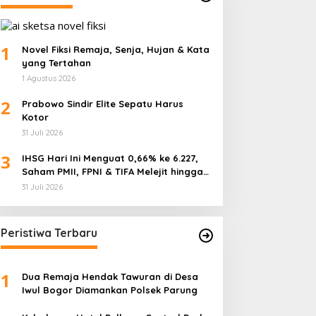
1
Novel Fiksi Remaja, Senja, Hujan & Kata
yang Tertahan
1 Agustus 2026
2
Prabowo Sindir Elite Sepatu Harus
Kotor
31 Juli 2026
3
IHSG Hari Ini Menguat 0,66% ke 6.227,
Saham PMII, FPNI & TIFA Melejit hingga
28%! Ini Daftar Saham Paling Cuan &
31 Juli 2026
Volume Tertinggi 31 Juli 2026
Peristiwa Terbaru
1
Dua Remaja Hendak Tawuran di Desa
Iwul Bogor Diamankan Polsek Parung