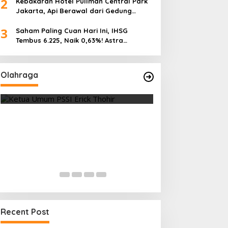
2
Kebakaran Hotel Pullman Central Park
Jakarta, Api Berawal dari Gedung
Parkir
3
Saham Paling Cuan Hari Ini, IHSG
Tembus 6.225, Naik 0,63%! Astra
Internasional Melonjak 3%, Saham DEWA
Pimpin Transaksi Rp300 Miliar
Olahraga
Vietnam Permalukan Indonesia 3-
Tes Fisik Tahap I
0 di Pakansari, Garuda Gagal
Kesiapan 525 At
Manfaatkan Laga Kandang
Menuju Porprov 
Di OLAHRAGA
|
4 Agustus 2026
Di OLAHRAGA
|
1 Agus
Recent Post