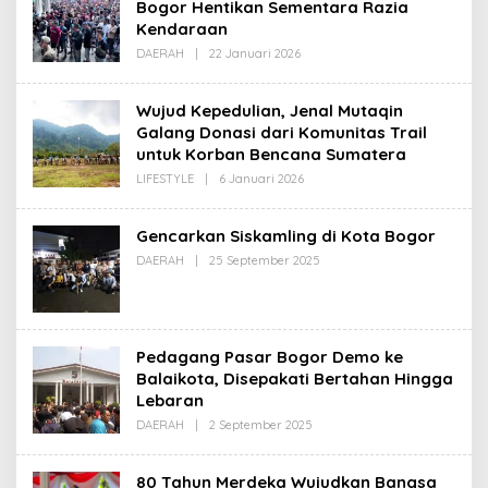
Bogor Hentikan Sementara Razia
Kendaraan
Oleh
DAERAH
|
22 Januari 2026
Redaksi
Wujud Kepedulian, Jenal Mutaqin
Galang Donasi dari Komunitas Trail
untuk Korban Bencana Sumatera
Oleh
LIFESTYLE
|
6 Januari 2026
Redaksi
Gencarkan Siskamling di Kota Bogor
Oleh
DAERAH
|
25 September 2025
Redaksi
Pedagang Pasar Bogor Demo ke
Balaikota, Disepakati Bertahan Hingga
Lebaran
Oleh
DAERAH
|
2 September 2025
Redaksi
80 Tahun Merdeka Wujudkan Bangsa