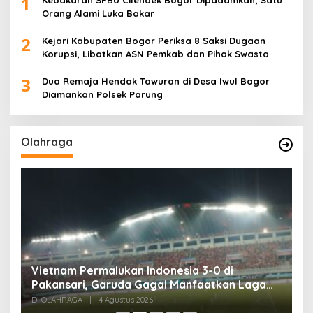
1
Orang Alami Luka Bakar
2
Kejari Kabupaten Bogor Periksa 8 Saksi Dugaan
Korupsi, Libatkan ASN Pemkab dan Pihak Swasta
3
Dua Remaja Hendak Tawuran di Desa Iwul Bogor
Diamankan Polsek Parung
Olahraga
,
Vietnam Permalukan Indonesia 3-0 di
T
Pakansari, Garuda Gagal Manfaatkan Laga
5
Kandang
Di OLAHRAGA
|
4 Agustus 2026
Di