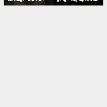
Akui Nikmati Peranya
Nara