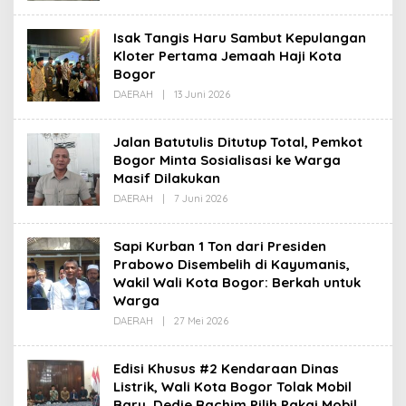
Isak Tangis Haru Sambut Kepulangan
Kloter Pertama Jemaah Haji Kota
Bogor
Oleh
DAERAH
|
13 Juni 2026
Redaksi
Jalan Batutulis Ditutup Total, Pemkot
Bogor Minta Sosialisasi ke Warga
Masif Dilakukan
Oleh
DAERAH
|
7 Juni 2026
Redaksi
Sapi Kurban 1 Ton dari Presiden
Prabowo Disembelih di Kayumanis,
Wakil Wali Kota Bogor: Berkah untuk
Warga
Oleh
DAERAH
|
27 Mei 2026
Redaksi
Edisi Khusus #2 Kendaraan Dinas
Listrik, Wali Kota Bogor Tolak Mobil
Baru, Dedie Rachim Pilih Pakai Mobil