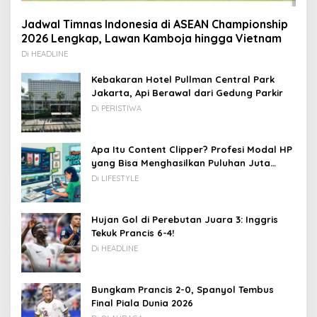
Jadwal Timnas Indonesia di ASEAN Championship
2026 Lengkap, Lawan Kamboja hingga Vietnam
Di HEADLINE
Kebakaran Hotel Pullman Central Park
Jakarta, Api Berawal dari Gedung Parkir
Di PERISTIWA
Apa Itu Content Clipper? Profesi Modal HP
yang Bisa Menghasilkan Puluhan Juta
Rupiah
Di LIFESTYLE
Hujan Gol di Perebutan Juara 3: Inggris
Tekuk Prancis 6-4!
Di HEADLINE
Bungkam Prancis 2-0, Spanyol Tembus
Final Piala Dunia 2026