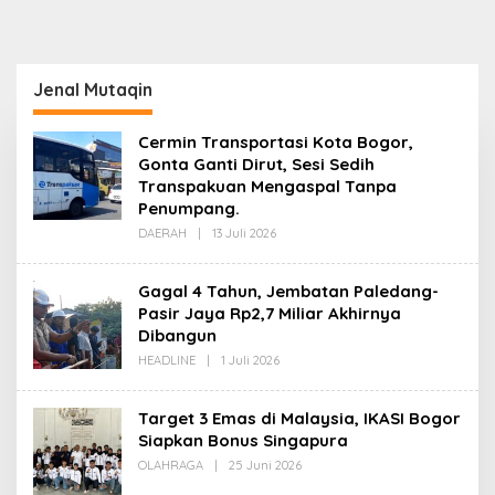
Jenal Mutaqin
Cermin Transportasi Kota Bogor,
Gonta Ganti Dirut, Sesi Sedih
Transpakuan Mengaspal Tanpa
Penumpang.
Oleh
DAERAH
|
13 Juli 2026
Redaksi
Gagal 4 Tahun, Jembatan Paledang-
Pasir Jaya Rp2,7 Miliar Akhirnya
Dibangun
Oleh
HEADLINE
|
1 Juli 2026
Redaksi
Target 3 Emas di Malaysia, IKASI Bogor
Siapkan Bonus Singapura
Oleh
OLAHRAGA
|
25 Juni 2026
Redaksi