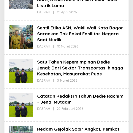
Listrik Lama
Oleh
DAERAH
|
15 April 2026
Redaksi
Sentil Etika ASN, Wakil Wali Kota Bogor
Sarankan Tak Pakai Fasilitas Negara
Saat Mudik
Oleh
DAERAH
|
10 Maret 2026
Redaksi
Satu Tahun Kepemimpinan Dedie-
Jenal: Dari Sektor Transportasi hingga
Kesehatan, Masyarakat Puas
Oleh
DAERAH
|
5 Maret 2026
Redaksi
Catatan Redaksi 1 Tahun Dedie Rachim
– Jenal Mutaqin
Oleh
DAERAH
|
22 Februari 2026
Redaksi
Redam Gejolak Sopir Angkot, Pemkot