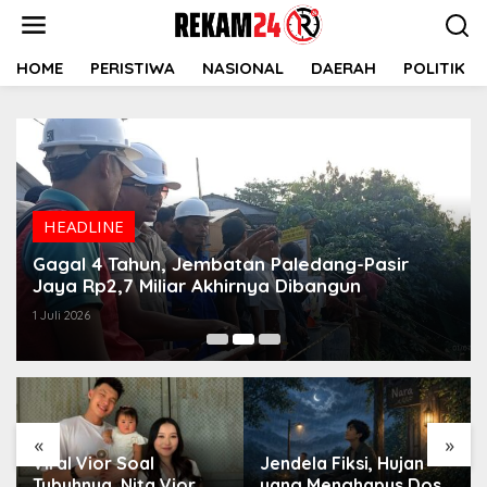
Lewati
ke
konten
HOME
PERISTIWA
NASIONAL
DAERAH
POLITIK
HEADLINE
Gagal 4 Tahun, Jembatan Paledang-Pasir
Jaya Rp2,7 Miliar Akhirnya Dibangun
1 Juli 2026
«
»
Viral Vior Soal
Jendela Fiksi, Hujan
Tubuhnya, Nita Vior
yang Menghapus Dosa