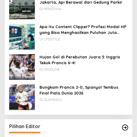
Jakarta, Api Berawal dari Gedung Parkir
Di PERISTIWA
Apa Itu Content Clipper? Profesi Modal HP
yang Bisa Menghasilkan Puluhan Juta
Rupiah
Di LIFESTYLE
Hujan Gol di Perebutan Juara 3: Inggris
Tekuk Prancis 6-4!
Di HEADLINE
Bungkam Prancis 2-0, Spanyol Tembus
Final Piala Dunia 2026
Di OLAHRAGA
Pilihan Editor