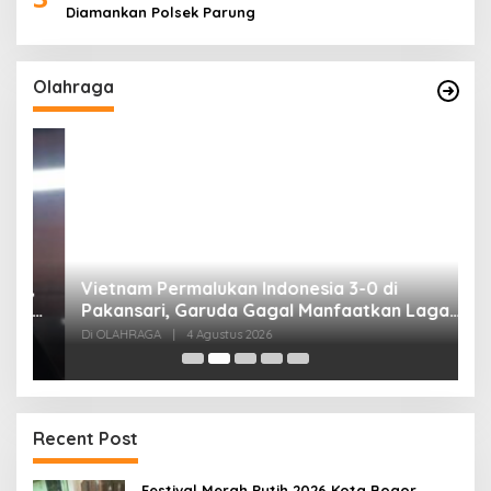
Diamankan Polsek Parung
Olahraga
,
Vietnam Permalukan Indonesia 3-0 di
T
Pakansari, Garuda Gagal Manfaatkan Laga
5
Kandang
Di OLAHRAGA
|
4 Agustus 2026
Di
Recent Post
Festival Merah Putih 2026 Kota Bogor