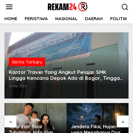
Lewati
ke
konten
HOME
PERISTIWA
NASIONAL
DAERAH
POLITIK
Berita Terbaru
Kantor Travel Yang Angkut Pelajar SMK
Lingga Kencana Depok Ada di Bogor, Tinggal
di Rumah Kontrakan
15 Mei 2024
«
»
Viral Vior Soal
Jendela Fiksi, Hujan
Tubuhnya, Nita Vior
yang Menghapus Dosa