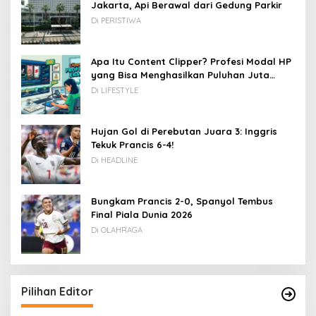
Jakarta, Api Berawal dari Gedung Parkir
Di PERISTIWA
Apa Itu Content Clipper? Profesi Modal HP
yang Bisa Menghasilkan Puluhan Juta
Rupiah
Di LIFESTYLE
Hujan Gol di Perebutan Juara 3: Inggris
Tekuk Prancis 6-4!
Di HEADLINE
Bungkam Prancis 2-0, Spanyol Tembus
Final Piala Dunia 2026
Di OLAHRAGA
Pilihan Editor