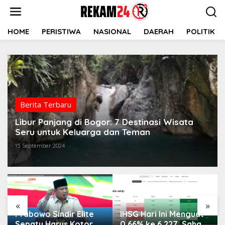
Lewati
ke
konten
HOME
PERISTIWA
NASIONAL
DAERAH
POLITIK
Berita Terbaru
Libur Panjang di Bogor: 7 Destinasi Wisata
Seru untuk Keluarga dan Teman
15 September 2024
«
»
Prabowo Sindir Elite
IHSG Hari Ini Menguat
Sepatu Harus Kotor
0,66% ke 6.227, Saham