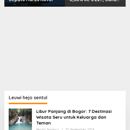
PMII, FPNI & TIFA
Melejit hingga 28%! Ini
Daftar Saham Paling
Cuan & Volume
Tertinggi 31 Juli 2026
Leuwi hejo sentul
Libur Panjang di Bogor: 7 Destinasi
Wisata Seru untuk Keluarga dan
Teman
Oleh
Berita Terbaru
|
15 September 2024