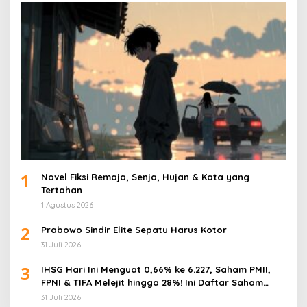
1
Novel Fiksi Remaja, Senja, Hujan & Kata yang
Tertahan
1 Agustus 2026
2
Prabowo Sindir Elite Sepatu Harus Kotor
31 Juli 2026
3
IHSG Hari Ini Menguat 0,66% ke 6.227, Saham PMII,
FPNI & TIFA Melejit hingga 28%! Ini Daftar Saham
Paling Cuan & Volume Tertinggi 31 Juli 2026
31 Juli 2026