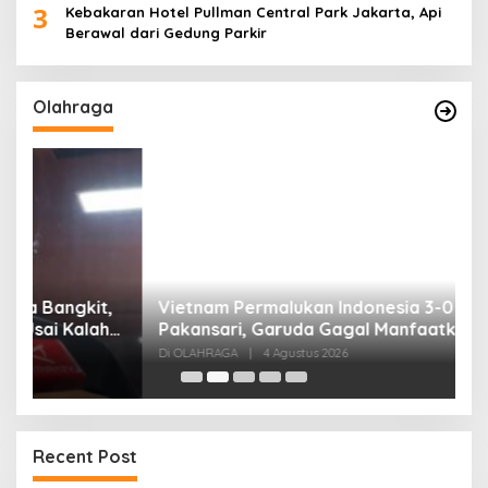
3
Kebakaran Hotel Pullman Central Park Jakarta, Api
Berawal dari Gedung Parkir
Olahraga
,
Vietnam Permalukan Indonesia 3-0 di
T
Pakansari, Garuda Gagal Manfaatkan Laga
5
Kandang
Di OLAHRAGA
|
4 Agustus 2026
Di
Recent Post