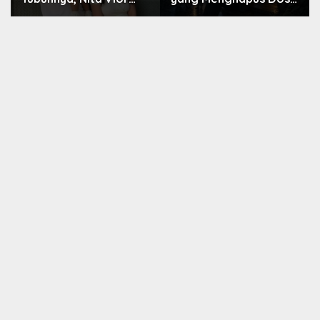
Akui Nikmati Peranya
Nara