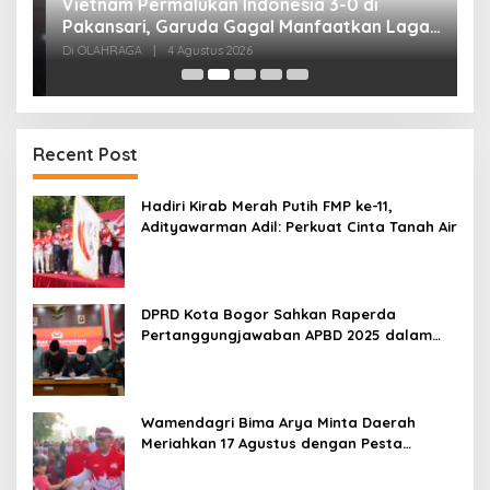
,
Vietnam Permalukan Indonesia 3-0 di
T
Pakansari, Garuda Gagal Manfaatkan Laga
5
Kandang
Di OLAHRAGA
|
4 Agustus 2026
Di
Recent Post
Hadiri Kirab Merah Putih FMP ke-11,
Adityawarman Adil: Perkuat Cinta Tanah Air
DPRD Kota Bogor Sahkan Raperda
Pertanggungjawaban APBD 2025 dalam
Rapat Paripurna
Wamendagri Bima Arya Minta Daerah
Meriahkan 17 Agustus dengan Pesta
Rakyat