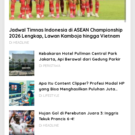
Jadwal Timnas Indonesia di ASEAN Championship
2026 Lengkap, Lawan Kamboja hingga Vietnam
Di HEADLINE
Kebakaran Hotel Pullman Central Park
Jakarta, Api Berawal dari Gedung Parkir
Di PERISTIWA
Apa Itu Content Clipper? Profesi Modal HP
yang Bisa Menghasilkan Puluhan Juta
Rupiah
Di LIFESTYLE
Hujan Gol di Perebutan Juara 3: Inggris
Tekuk Prancis 6-4!
Di HEADLINE