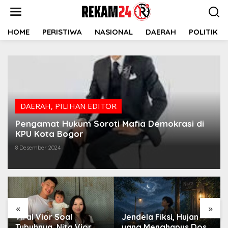
Lewati
ke
konten
HOME
PERISTIWA
NASIONAL
DAERAH
POLITIK
DAERAH
,
PILIHAN EDITOR
Pengamat Hukum Soroti Mafia Demokrasi di
KPU Kota Bogor
8 Desember 2024
«
»
Viral Vior Soal
Jendela Fiksi, Hujan
Tubuhnya, Nita Vior
yang Menghapus Dosa