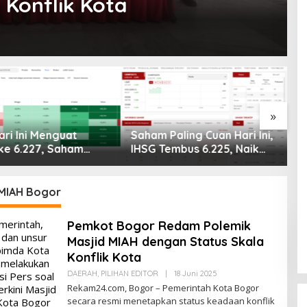
 Konflik Kota
I
B
C
p
»
ri Ini Menguat
Saham Paling Cuan Hari Ini,
ke 6.227, Saham
IHSG Tembus 6.225, Naik
PNI & TIFA Melejit
0,63%! Astra Internasional
28%! Ini Daftar
Melonjak 3%, Saham DEWA
Paling Cuan &
Pimpin Transaksi Rp300
 MIAH Bogor
Tertinggi 31 Juli
Miliar
Pemkot Bogor Redam Polemik
Masjid MIAH dengan Status Skala
Konflik Kota
Oleh
DAERAH
,
PILIHAN EDITOR
|
18 Juni 2025
Redaksi
Rekam24.com, Bogor – Pemerintah Kota Bogor
secara resmi menetapkan status keadaan konflik