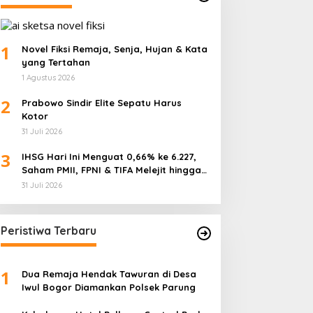
1
Novel Fiksi Remaja, Senja, Hujan & Kata
yang Tertahan
1 Agustus 2026
2
Prabowo Sindir Elite Sepatu Harus
Kotor
31 Juli 2026
3
IHSG Hari Ini Menguat 0,66% ke 6.227,
Saham PMII, FPNI & TIFA Melejit hingga
28%! Ini Daftar Saham Paling Cuan &
31 Juli 2026
Volume Tertinggi 31 Juli 2026
Peristiwa Terbaru
1
Dua Remaja Hendak Tawuran di Desa
Iwul Bogor Diamankan Polsek Parung