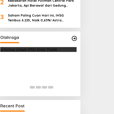
2
Kebakaran Hotel Pullman Central Park
Jakarta, Api Berawal dari Gedung
Parkir
3
Saham Paling Cuan Hari Ini, IHSG
Tembus 6.225, Naik 0,63%! Astra
Internasional Melonjak 3%, Saham DEWA
Pimpin Transaksi Rp300 Miliar
Olahraga
Vietnam Permalukan Indonesia 3-
Tes Fisik Tahap I
0 di Pakansari, Garuda Gagal
Kesiapan 525 At
Manfaatkan Laga Kandang
Menuju Porprov 
Di OLAHRAGA
|
4 Agustus 2026
Di OLAHRAGA
|
1 Agus
Recent Post