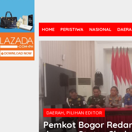
HOME
PERISTIWA
NASIONAL
DAERA
DAERAH
,
PILIHAN EDITOR
Pemkot Bogor Redam