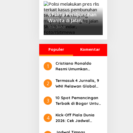
‘Growth Through
Equity’
6 Fakta Pembunuhan
Wanita di Jalan
Sholeh Iskandar
1206 Dilihat
Bogor, Korban
Dicekik Dasi hingga
Jasadnya Dibuang
Populer
Komentar
Cristiano Ronaldo
1
Resmi Umumkan
Pensiun dari Timnas
Portugal
Termasuk 4 Jurnalis, 9
2
WNI Relawan Global
Sumud Bebas dari
Penahanan Israel
10 Spot Pemancingan
3
Terbaik di Bogor Untuk
Liburan Seru
Kick-Off Piala Dunia
4
2026: Cek Jadwal
Lengkapnya
Jadwal Timnas