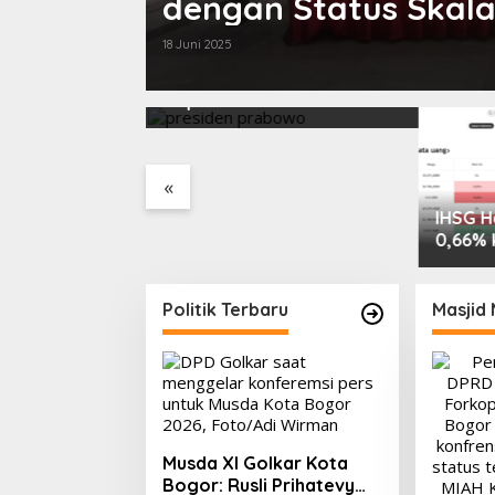
dengan Status Skala
18 Juni 2025
Remaja, Senja,
Prabowo Sindir Elite
a yang
Sepatu Harus Kotor
«
IHSG Ha
0,66% 
PMII, F
hingga 
Saham 
Politik Terbaru
Masjid
Volume 
2026
Musda XI Golkar Kota
Bogor: Rusli Prihatevy