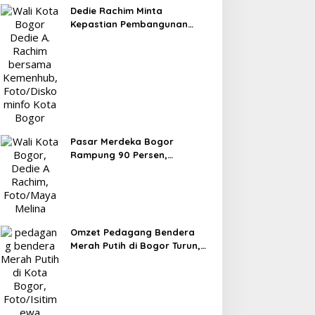
Dedie Rachim Minta
Kepastian Pembangunan
Terminal Baranangsiang ke
Kemenhub
Pasar Merdeka Bogor
Rampung 90 Persen,
Pedagang Mulai Pindah
September 2026
Omzet Pedagang Bendera
Merah Putih di Bogor Turun,
Tergerus Belanja Online
Jelang HUT RI