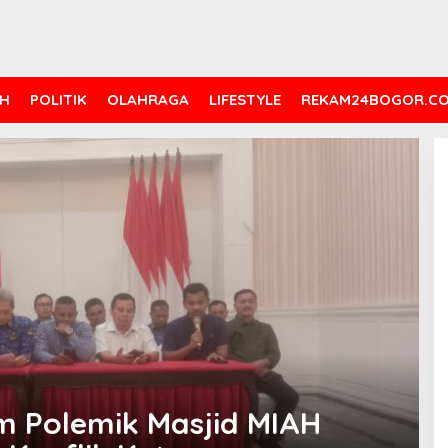
H
POLITIK
OLAHRAGA
LIFESTYLE
REKAM24BOGOR.C
 Polemik Masjid MIAH