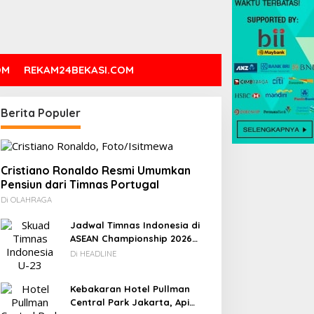
OM
REKAM24BEKASI.COM
Berita Populer
Cristiano Ronaldo Resmi Umumkan
Pensiun dari Timnas Portugal
Di OLAHRAGA
Jadwal Timnas Indonesia di
ASEAN Championship 2026
Lengkap, Lawan Kamboja
Di HEADLINE
hingga Vietnam
Kebakaran Hotel Pullman
Central Park Jakarta, Api