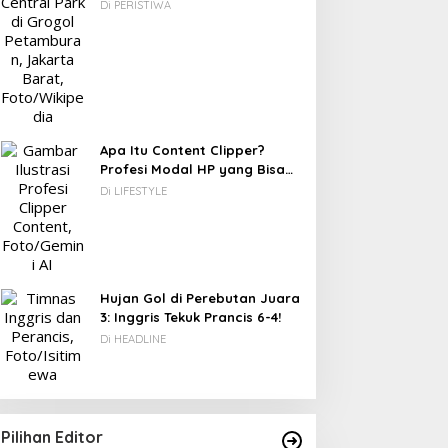
Berawal dari Gedung Parkir
Di PERISTIWA
DC: 80% CIO Asia Pasifik
Novel Fiksi Remaja, Senja,
akal Beralih ke Edge
Hujan & Kata yang
omputing demi GenAI
Tertahan
ada 2027
Apa Itu Content Clipper?
Profesi Modal HP yang Bisa
Menghasilkan Puluhan Juta
Di LIFESTYLE
Rupiah
Hujan Gol di Perebutan Juara
3: Inggris Tekuk Prancis 6-4!
Di HEADLINE
Pilihan Editor