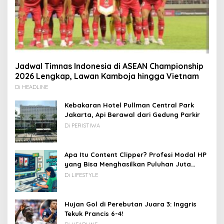
Jadwal Timnas Indonesia di ASEAN Championship
2026 Lengkap, Lawan Kamboja hingga Vietnam
Di HEADLINE
Kebakaran Hotel Pullman Central Park
Jakarta, Api Berawal dari Gedung Parkir
Di PERISTIWA
Apa Itu Content Clipper? Profesi Modal HP
yang Bisa Menghasilkan Puluhan Juta
Rupiah
Di LIFESTYLE
Hujan Gol di Perebutan Juara 3: Inggris
Tekuk Prancis 6-4!