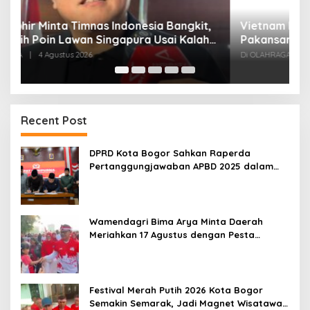
,
Vietnam Permalukan Indonesia 3-0 di
T
Pakansari, Garuda Gagal Manfaatkan Laga
5
Kandang
Di OLAHRAGA
|
4 Agustus 2026
Di
Recent Post
DPRD Kota Bogor Sahkan Raperda
Pertanggungjawaban APBD 2025 dalam
Rapat Paripurna
Wamendagri Bima Arya Minta Daerah
Meriahkan 17 Agustus dengan Pesta
Rakyat
Festival Merah Putih 2026 Kota Bogor
Semakin Semarak, Jadi Magnet Wisatawan