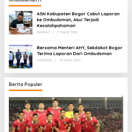
ASN Kabupaten Bogor Cabut Laporan
ke Ombudsman, Akui Terjadi
Kesalahpahaman
Oleh
DAERAH
|
17 Maret 2026
Redaksi
Bersama Menteri AHY, Sekdakot Bogor
Terima Laporan Dari Ombudsman
Oleh
NASIONAL
|
15 Maret 2024
Redaksi
Berita Populer