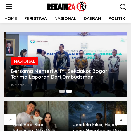
Lewati
ke
konten
HOME
PERISTIWA
NASIONAL
DAERAH
POLITIK
NASIONAL
Bersama Menteri AHY, Sekdakot Bogor
Terima Laporan Dari Ombudsman
15 Maret 2024
«
»
Viral Vior Soal
Jendela Fiksi, Hujan
Tubuhnya, Nita Vior
yang Menghapus Dosa