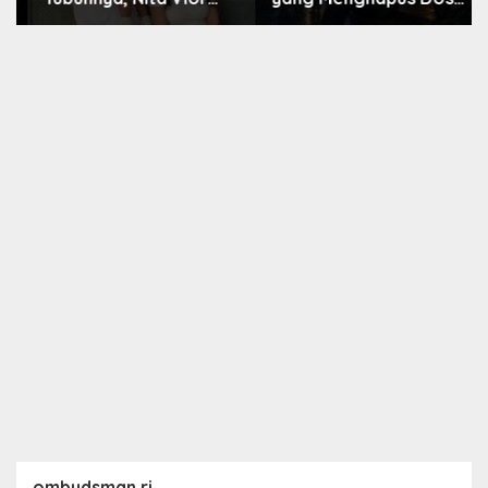
Akui Nikmati Peranya
Nara
ombudsman ri