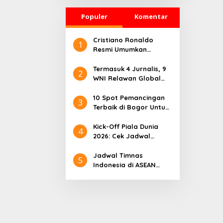
Jasadnya Dibuang
Populer
Komentar
Cristiano Ronaldo
1
Resmi Umumkan
Pensiun dari Timnas
Portugal
Termasuk 4 Jurnalis, 9
2
WNI Relawan Global
Sumud Bebas dari
Penahanan Israel
10 Spot Pemancingan
3
Terbaik di Bogor Untuk
Liburan Seru
Kick-Off Piala Dunia
4
2026: Cek Jadwal
Lengkapnya
Jadwal Timnas
5
Indonesia di ASEAN
Championship 2026
Lengkap, Lawan
Kamboja hingga
Vietnam