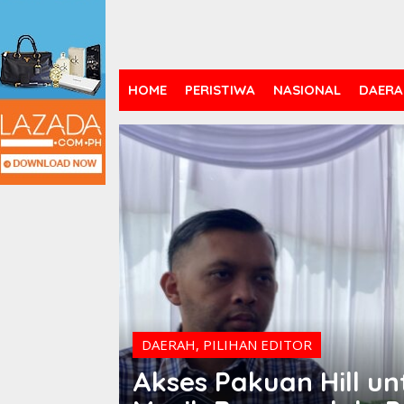
HOME
PERISTIWA
NASIONAL
DAERA
DAERAH
,
PILIHAN EDITOR
Akses Pakuan Hill u