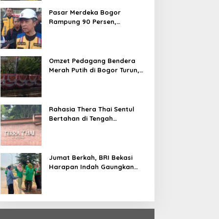
Pasar Merdeka Bogor
Rampung 90 Persen,
Pedagang Mulai Pindah
September 2026
Omzet Pedagang Bendera
Merah Putih di Bogor Turun,
Tergerus Belanja Online
Jelang HUT RI
Rahasia Thera Thai Sentul
Bertahan di Tengah
Persaingan Kuliner, Konsisten
Sajikan Rasa Asli Thailand
Jumat Berkah, BRI Bekasi
Harapan Indah Gaungkan
Semangat Berbagi