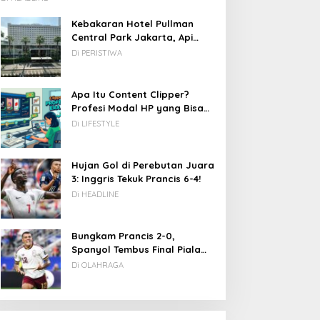
Kebakaran Hotel Pullman
Central Park Jakarta, Api
Berawal dari Gedung Parkir
Di PERISTIWA
Apa Itu Content Clipper?
Profesi Modal HP yang Bisa
Menghasilkan Puluhan Juta
Di LIFESTYLE
Rupiah
DC: 80% CIO Asia Pasifik
Novel Fiksi Remaja, Senja,
akal Beralih ke Edge
Hujan & Kata yang
Hujan Gol di Perebutan Juara
omputing demi GenAI
Tertahan
3: Inggris Tekuk Prancis 6-4!
ada 2027
Di HEADLINE
Bungkam Prancis 2-0,
Spanyol Tembus Final Piala
Dunia 2026
Di OLAHRAGA