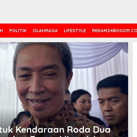
H
POLITIK
OLAHRAGA
LIFESTYLE
REKAM24BOGOR.C
ntuk Kendaraan Roda Dua