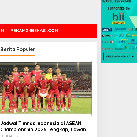
OM
REKAM24BEKASI.COM
Berita Populer
Jadwal Timnas Indonesia di ASEAN
Championship 2026 Lengkap, Lawan
Kamboja hingga Vietnam
Di HEADLINE