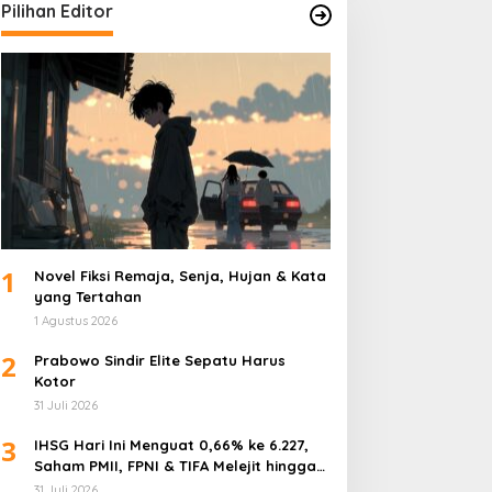
Pilihan Editor
1
Novel Fiksi Remaja, Senja, Hujan & Kata
yang Tertahan
1 Agustus 2026
2
Prabowo Sindir Elite Sepatu Harus
Kotor
31 Juli 2026
3
IHSG Hari Ini Menguat 0,66% ke 6.227,
Saham PMII, FPNI & TIFA Melejit hingga
28%! Ini Daftar Saham Paling Cuan &
31 Juli 2026