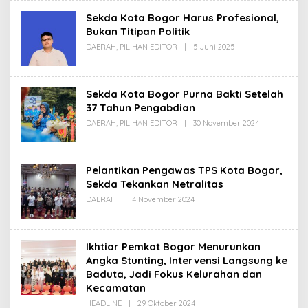
Sekda Kota Bogor Harus Profesional,
Bukan Titipan Politik
Oleh
DAERAH
,
PILIHAN EDITOR
|
5 Juni 2025
Redaksi
Sekda Kota Bogor Purna Bakti Setelah
37 Tahun Pengabdian
Oleh
DAERAH
,
PILIHAN EDITOR
|
30 November 2024
Redaksi
Pelantikan Pengawas TPS Kota Bogor,
Sekda Tekankan Netralitas
Oleh
DAERAH
|
4 November 2024
Redaksi
Ikhtiar Pemkot Bogor Menurunkan
Angka Stunting, Intervensi Langsung ke
Baduta, Jadi Fokus Kelurahan dan
Kecamatan
Oleh
HEADLINE
|
29 Oktober 2024