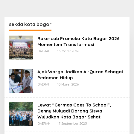
sekda kota bogor
Rakercab Pramuka Kota Bogor 2026
Momentum Transformasi
Oleh
DAERAH
|
15 Maret 2026
Redaksi
Ajak Warga Jadikan Al-Quran Sebagai
Pedoman Hidup
Oleh
DAERAH
|
10 Maret 2026
Redaksi
Lewat “Germas Goes To School”,
Denny Mulyadi Dorong Siswa
Wujudkan Kota Bogor Sehat
Oleh
DAERAH
|
17 September 2025
Redaksi