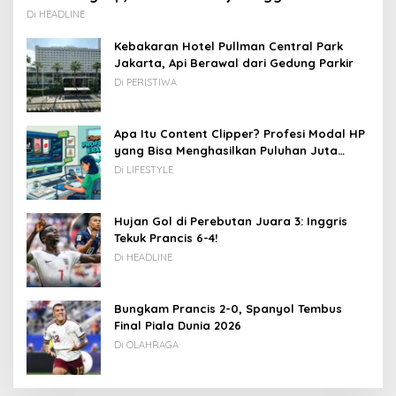
Di HEADLINE
Kebakaran Hotel Pullman Central Park
Jakarta, Api Berawal dari Gedung Parkir
Di PERISTIWA
Apa Itu Content Clipper? Profesi Modal HP
yang Bisa Menghasilkan Puluhan Juta
Rupiah
Di LIFESTYLE
Hujan Gol di Perebutan Juara 3: Inggris
Tekuk Prancis 6-4!
Di HEADLINE
Bungkam Prancis 2-0, Spanyol Tembus
Final Piala Dunia 2026
Di OLAHRAGA