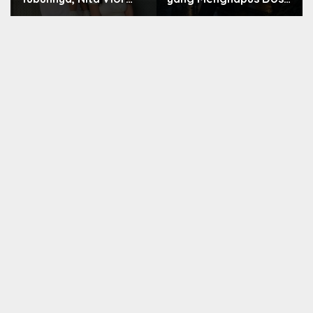
Akui Nikmati Peranya
Nara