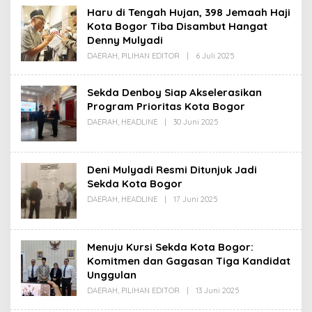
Haru di Tengah Hujan, 398 Jemaah Haji
Kota Bogor Tiba Disambut Hangat
Denny Mulyadi
Oleh
DAERAH
,
PILIHAN EDITOR
|
6 Juli 2025
Redaksi
Sekda Denboy Siap Akselerasikan
Program Prioritas Kota Bogor
Oleh
DAERAH
,
HEADLINE
|
30 Juni 2025
Redaksi
Deni Mulyadi Resmi Ditunjuk Jadi
Sekda Kota Bogor
Oleh
DAERAH
,
HEADLINE
|
17 Juni 2025
Redaksi
Menuju Kursi Sekda Kota Bogor:
Komitmen dan Gagasan Tiga Kandidat
Unggulan
Oleh
DAERAH
,
PILIHAN EDITOR
|
13 Juni 2025
Redaksi