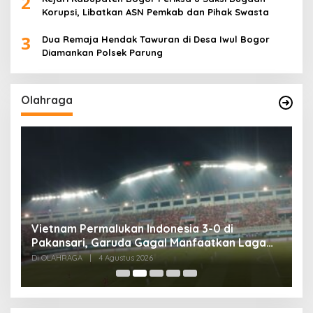
2
Korupsi, Libatkan ASN Pemkab dan Pihak Swasta
3
Dua Remaja Hendak Tawuran di Desa Iwul Bogor
Diamankan Polsek Parung
Olahraga
,
Vietnam Permalukan Indonesia 3-0 di
T
Pakansari, Garuda Gagal Manfaatkan Laga
5
Kandang
Di OLAHRAGA
|
4 Agustus 2026
Di