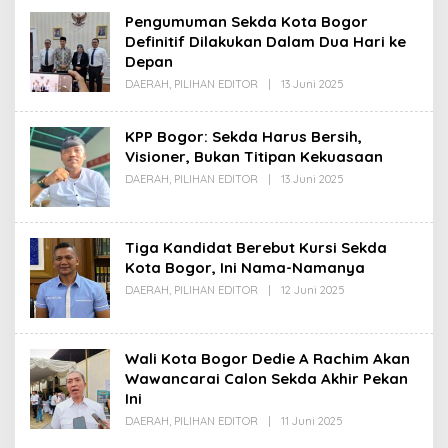
Pengumuman Sekda Kota Bogor
Definitif Dilakukan Dalam Dua Hari ke
Depan
Oleh
DAERAH
,
PILIHAN EDITOR
|
13 Juni 2025
Redaksi
KPP Bogor: Sekda Harus Bersih,
Visioner, Bukan Titipan Kekuasaan
Oleh
DAERAH
,
PILIHAN EDITOR
|
13 Juni 2025
Redaksi
Tiga Kandidat Berebut Kursi Sekda
Kota Bogor, Ini Nama-Namanya
Oleh
DAERAH
,
PILIHAN EDITOR
|
12 Juni 2025
Redaksi
Wali Kota Bogor Dedie A Rachim Akan
Wawancarai Calon Sekda Akhir Pekan
Ini
Oleh
DAERAH
,
PILIHAN EDITOR
|
11 Juni 2025
Redaksi