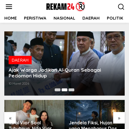
Lewati
ke
konten
HOME
PERISTIWA
NASIONAL
DAERAH
POLITIK
DAERAH
Ajak Warga Jadikan Al-Quran Sebagai
Pedoman Hidup
10 Maret 2026
«
»
Viral Vior Soal
Jendela Fiksi, Hujan
Tubuhnya, Nita Vior
yang Menghapus Dosa