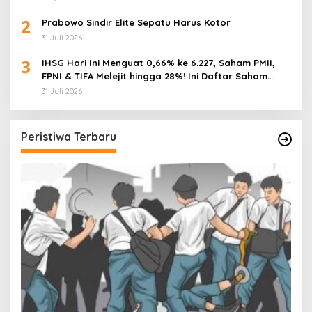
2
Prabowo Sindir Elite Sepatu Harus Kotor
31 Juli 2026
3
IHSG Hari Ini Menguat 0,66% ke 6.227, Saham PMII,
FPNI & TIFA Melejit hingga 28%! Ini Daftar Saham
Paling Cuan & Volume Tertinggi 31 Juli 2026
31 Juli 2026
Peristiwa Terbaru