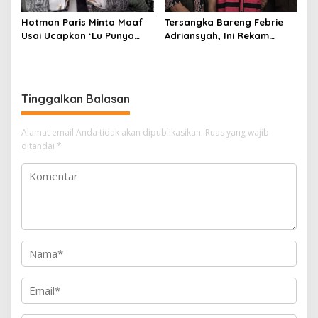
Hotman Paris Minta Maaf
Tersangka Bareng Febrie
Usai Ucapkan ‘Lu Punya
Adriansyah, Ini Rekam
Otak Enggak?’ kepada
Jejak Advokat Don Ritto
Wartawan
Tinggalkan Balasan
Alamat email Anda tidak akan dipublikasikan.
Ruas yang wajib
ditandai
*