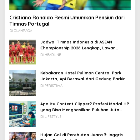
Cristiano Ronaldo Resmi Umumkan Pensiun dari
Timnas Portugal
Di OLAHRAGA
Jadwal Timnas Indonesia di ASEAN
Championship 2026 Lengkap, Lawan
Kamboja hingga Vietnam
Di HEADLINE
Kebakaran Hotel Pullman Central Park
Jakarta, Api Berawal dari Gedung Parkir
Di PERISTIWA
Apa Itu Content Clipper? Profesi Modal HP
yang Bisa Menghasilkan Puluhan Juta
Rupiah
Di LIFESTYLE
Hujan Gol di Perebutan Juara 3: Inggris