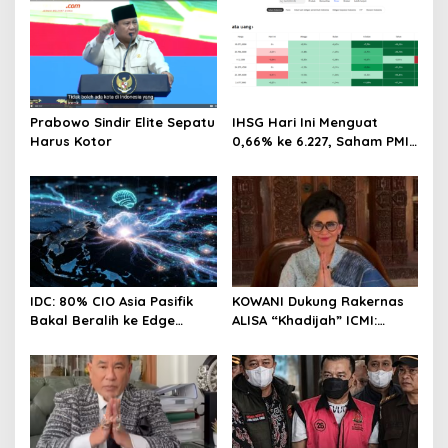
Prabowo Sindir Elite Sepatu
IHSG Hari Ini Menguat
Harus Kotor
0,66% ke 6.227, Saham PMII,
FPNI & TIFA Melejit hingga
28%! Ini Daftar Saham
Paling Cuan & Volume
Tertinggi 31 Juli 2026
IDC: 80% CIO Asia Pasifik
KOWANI Dukung Rakernas
Bakal Beralih ke Edge
ALISA “Khadijah” ICMI:
Computing demi GenAI
Perkuat Peran Perempuan
pada 2027
Menuju Indonesia Emas