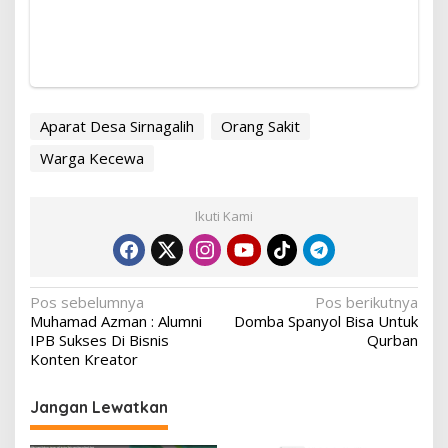
Aparat Desa Sirnagalih
Orang Sakit
Warga Kecewa
Ikuti Kami
Navigasi
Pos sebelumnya
Pos berikutnya
Muhamad Azman : Alumni
Domba Spanyol Bisa Untuk
pos
IPB Sukses Di Bisnis
Qurban
Konten Kreator
Jangan Lewatkan