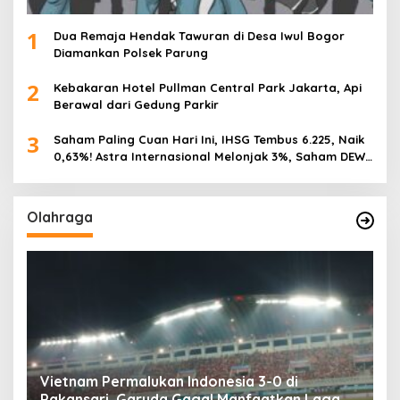
1
Dua Remaja Hendak Tawuran di Desa Iwul Bogor
Diamankan Polsek Parung
2
Kebakaran Hotel Pullman Central Park Jakarta, Api
Berawal dari Gedung Parkir
3
Saham Paling Cuan Hari Ini, IHSG Tembus 6.225, Naik
0,63%! Astra Internasional Melonjak 3%, Saham DEWA
Pimpin Transaksi Rp300 Miliar
Olahraga
,
Vietnam Permalukan Indonesia 3-0 di
T
Pakansari, Garuda Gagal Manfaatkan Laga
5