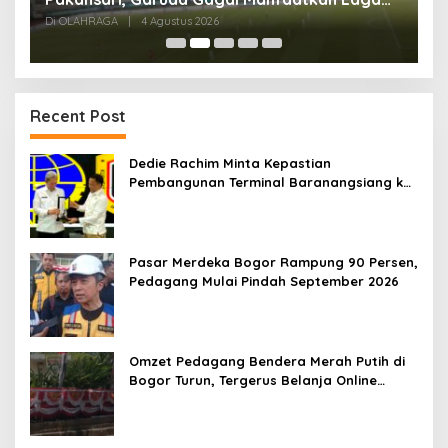
Kandang
Di OLAHRAGA
|
4 Agustus 2026
Di
Recent Post
Dedie Rachim Minta Kepastian
Pembangunan Terminal Baranangsiang ke
Kemenhub
Pasar Merdeka Bogor Rampung 90 Persen,
Pedagang Mulai Pindah September 2026
Omzet Pedagang Bendera Merah Putih di
Bogor Turun, Tergerus Belanja Online
Jelang HUT RI