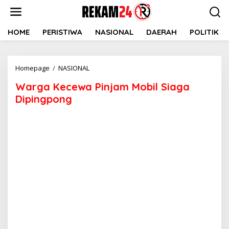
Lewati
ke
konten
HOME
PERISTIWA
NASIONAL
DAERAH
POLITIK
Warga
Homepage
/
NASIONAL
Kecewa
Warga Kecewa Pinjam Mobil Siaga
Pinjam
Mobil
Dipingpong
Siaga
Dipingpong