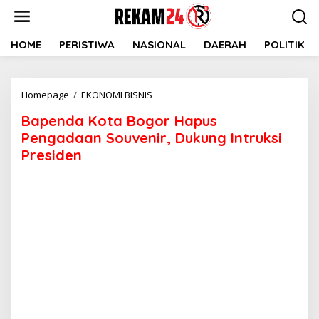
Lewati
ke
konten
HOME
PERISTIWA
NASIONAL
DAERAH
POLITIK
Bapenda
Homepage
/
EKONOMI BISNIS
Kota
Bapenda Kota Bogor Hapus
Bogor
Hapus
Pengadaan Souvenir, Dukung Intruksi
Pengadaan
Presiden
Souvenir,
Dukung
Intruksi
Presiden