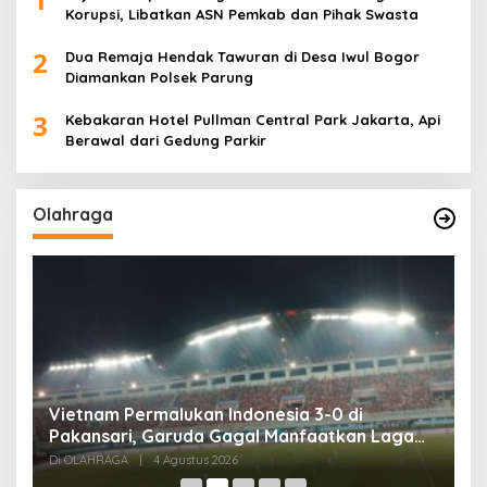
Korupsi, Libatkan ASN Pemkab dan Pihak Swasta
2
Dua Remaja Hendak Tawuran di Desa Iwul Bogor
Diamankan Polsek Parung
3
Kebakaran Hotel Pullman Central Park Jakarta, Api
Berawal dari Gedung Parkir
Olahraga
,
Vietnam Permalukan Indonesia 3-0 di
T
Pakansari, Garuda Gagal Manfaatkan Laga
5
Kandang
Di OLAHRAGA
|
4 Agustus 2026
Di