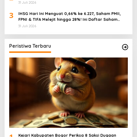
31 Juli 2026
3
IHSG Hari Ini Menguat 0,66% ke 6.227, Saham PMII,
FPNI & TIFA Melejit hingga 28%! Ini Daftar Saham
Paling Cuan & Volume Tertinggi 31 Juli 2026
31 Juli 2026
Peristiwa Terbaru
1
Kejari Kabupaten Bogor Periksa 8 Saksi Dugaan