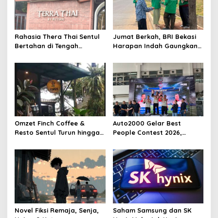
Rahasia Thera Thai Sentul
Jumat Berkah, BRI Bekasi
Bertahan di Tengah
Harapan Indah Gaungkan
Persaingan Kuliner,
Semangat Berbagi
Konsisten Sajikan Rasa Asli
Thailand
Omzet Finch Coffee &
Auto2000 Gelar Best
Resto Sentul Turun hingga
People Contest 2026,
50 Persen, Ini Penyebabnya
Saring 2.794 Teknisi Terbaik
Se-Indonesia
Novel Fiksi Remaja, Senja,
Saham Samsung dan SK