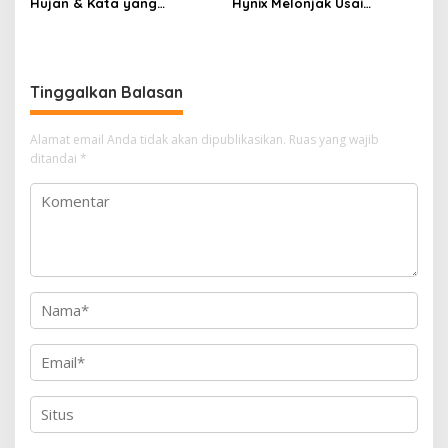
Hujan & Kata yang
Hynix Melonjak Usai
Tertahan
Laporan Amazon dan
Microsoft Lampaui
Ekspektasi
Tinggalkan Balasan
Alamat email Anda tidak akan dipublikasikan.
Ruas yang wajib
ditandai
*