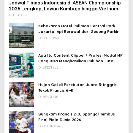
Jadwal Timnas Indonesia di ASEAN Championship
2026 Lengkap, Lawan Kamboja hingga Vietnam
Di HEADLINE
Kebakaran Hotel Pullman Central Park
Jakarta, Api Berawal dari Gedung Parkir
Di PERISTIWA
Apa Itu Content Clipper? Profesi Modal HP
yang Bisa Menghasilkan Puluhan Juta
Rupiah
Di LIFESTYLE
Hujan Gol di Perebutan Juara 3: Inggris
Tekuk Prancis 6-4!
Di HEADLINE
Bungkam Prancis 2-0, Spanyol Tembus
Final Piala Dunia 2026
Di OLAHRAGA