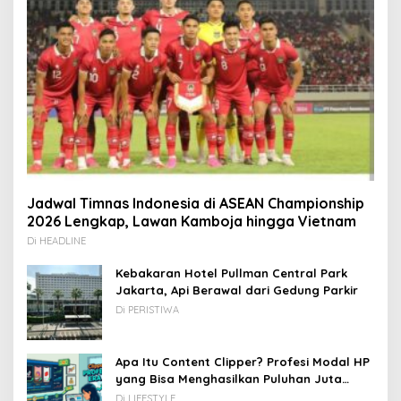
Jadwal Timnas Indonesia di ASEAN Championship
2026 Lengkap, Lawan Kamboja hingga Vietnam
Di HEADLINE
Kebakaran Hotel Pullman Central Park
Jakarta, Api Berawal dari Gedung Parkir
Di PERISTIWA
Apa Itu Content Clipper? Profesi Modal HP
yang Bisa Menghasilkan Puluhan Juta
Rupiah
Di LIFESTYLE