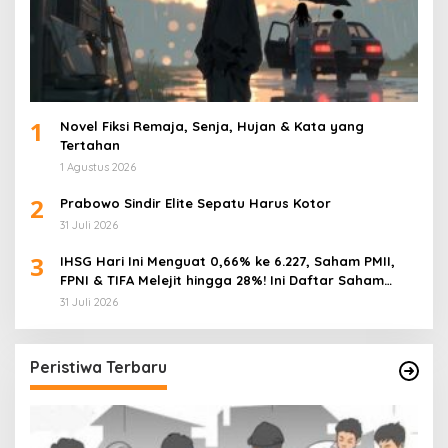
1
Novel Fiksi Remaja, Senja, Hujan & Kata yang
Tertahan
1 Agustus 2026
2
Prabowo Sindir Elite Sepatu Harus Kotor
31 Juli 2026
3
IHSG Hari Ini Menguat 0,66% ke 6.227, Saham PMII,
FPNI & TIFA Melejit hingga 28%! Ini Daftar Saham
Paling Cuan & Volume Tertinggi 31 Juli 2026
31 Juli 2026
Peristiwa Terbaru