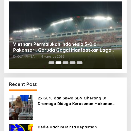
,
Vietnam Permalukan Indonesia 3-0 di
T
Pakansari, Garuda Gagal Manfaatkan Laga
5
Kandang
Di OLAHRAGA
|
4 Agustus 2026
Di
Recent Post
25 Guru dan Siswa SDN Ciherang 01
Dramaga Diduga Keracunan Makanan
Bergizi Gratis
Dedie Rachim Minta Kepastian