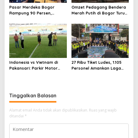
Pasar Merdeka Bogor
Omzet Pedagang Bendera
Rampung 90 Persen,
Merah Putih di Bogor Turun,
Pedagang Mulai Pindah
Tergerus Belanja Online
September 2026
Jelang HUT RI
Indonesia vs Vietnam di
27 Ribu Tiket Ludes, 1.105
Pakansari: Parkir Motor
Personel Amankan Laga
Dipusatkan di Lapangan
Timnas Indonesia vs
Panahan
Vietnam di Pakansari
Tinggalkan Balasan
Alamat email Anda tidak akan dipublikasikan.
Ruas yang wajib
ditandai
*