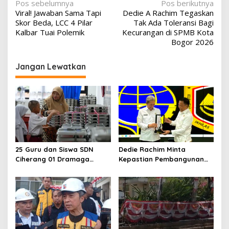
Navigasi
Pos sebelumnya
Pos berikutnya
Viral! Jawaban Sama Tapi
Dedie A Rachim Tegaskan
pos
Skor Beda, LCC 4 Pilar
Tak Ada Toleransi Bagi
Kalbar Tuai Polemik
Kecurangan di SPMB Kota
Bogor 2026
Jangan Lewatkan
25 Guru dan Siswa SDN
Dedie Rachim Minta
Ciherang 01 Dramaga
Kepastian Pembangunan
Diduga Keracunan
Terminal Baranangsiang ke
Makanan Bergizi Gratis
Kemenhub