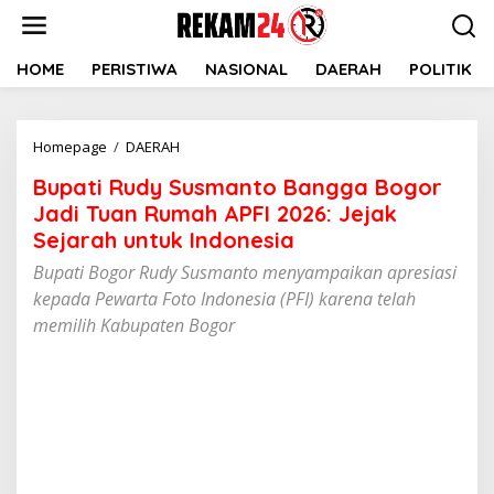
Lewati
ke
konten
HOME
PERISTIWA
NASIONAL
DAERAH
POLITIK
Bupati
Homepage
/
DAERAH
Rudy
Bupati Rudy Susmanto Bangga Bogor
Susmanto
Bangga
Jadi Tuan Rumah APFI 2026: Jejak
Bogor
Sejarah untuk Indonesia
Jadi
Bupati Bogor Rudy Susmanto menyampaikan apresiasi
Tuan
Rumah
kepada Pewarta Foto Indonesia (PFI) karena telah
APFI
memilih Kabupaten Bogor
2026:
Jejak
Sejarah
untuk
Indonesia