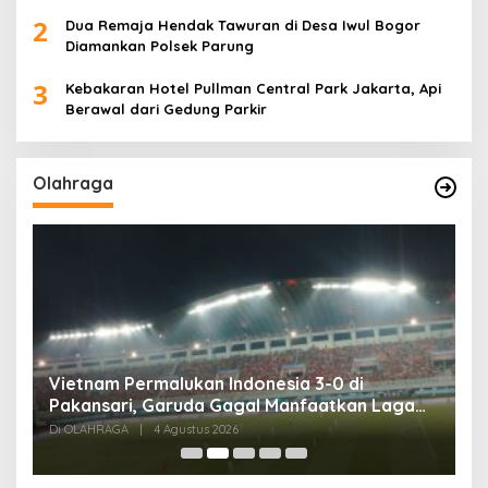
2
Dua Remaja Hendak Tawuran di Desa Iwul Bogor
Diamankan Polsek Parung
3
Kebakaran Hotel Pullman Central Park Jakarta, Api
Berawal dari Gedung Parkir
Olahraga
Tes Fisik Tahap II Jadi Tolok Ukur Kesiapan
H
525 Atlet Kota Bogor Menuju Porprov Jabar
G
Di OLAHRAGA
|
1 Agustus 2026
Di