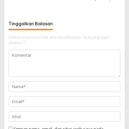
Liburan Keluarga yang
Raih Poin Lawan Singapura
Menyegarkan dan Penuh
Usai Kalah 0-3 dari Vietnam
Makna
Tinggalkan Balasan
Alamat email Anda tidak akan dipublikasikan.
Ruas yang wajib
ditandai
*
Simpan nama, email, dan situs web saya pada