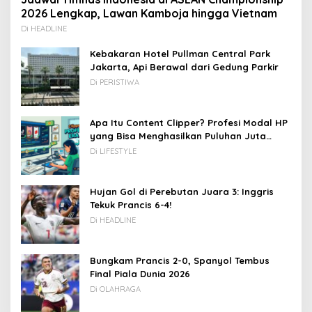
2026 Lengkap, Lawan Kamboja hingga Vietnam
Di HEADLINE
Kebakaran Hotel Pullman Central Park
Jakarta, Api Berawal dari Gedung Parkir
Di PERISTIWA
Apa Itu Content Clipper? Profesi Modal HP
yang Bisa Menghasilkan Puluhan Juta
Rupiah
Di LIFESTYLE
Hujan Gol di Perebutan Juara 3: Inggris
Tekuk Prancis 6-4!
Di HEADLINE
Bungkam Prancis 2-0, Spanyol Tembus
Final Piala Dunia 2026
Di OLAHRAGA