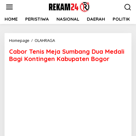
Lewati
ke
konten
HOME
PERISTIWA
NASIONAL
DAERAH
POLITIK
Cabor
Homepage
/
OLAHRAGA
Tenis
Cabor Tenis Meja Sumbang Dua Medali
Meja
Sumbang
Bagi Kontingen Kabupaten Bogor
Dua
Medali
Bagi
Kontingen
Kabupaten
Bogor