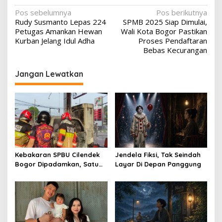
Navigasi
Pos sebelumnya
Pos berikutnya
Rudy Susmanto Lepas 224
SPMB 2025 Siap Dimulai,
pos
Petugas Amankan Hewan
Wali Kota Bogor Pastikan
Kurban Jelang Idul Adha
Proses Pendaftaran
Bebas Kecurangan
Jangan Lewatkan
Kebakaran SPBU Cilendek
Jendela Fiksi, Tak Seindah
Bogor Dipadamkan, Satu
Layar Di Depan Panggung
Orang Alami Luka Bakar