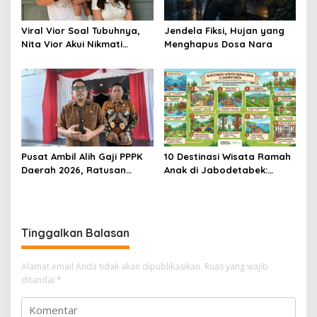
Viral Vior Soal Tubuhnya,
Jendela Fiksi, Hujan yang
Nita Vior Akui Nikmati
Menghapus Dosa Nara
Peranya
Pusat Ambil Alih Gaji PPPK
10 Destinasi Wisata Ramah
Daerah 2026, Ratusan
Anak di Jabodetabek:
Pemda Bisa Bernapas Lega
Liburan Keluarga yang
Menyegarkan dan Penuh
Makna
Tinggalkan Balasan
Alamat email Anda tidak akan dipublikasikan.
Ruas yang wajib
ditandai
*