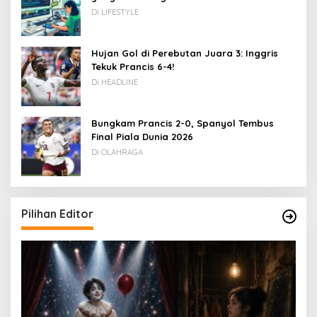
Rupiah
Di LIFESTYLE
Hujan Gol di Perebutan Juara 3: Inggris
Tekuk Prancis 6-4!
Di HEADLINE
Bungkam Prancis 2-0, Spanyol Tembus
Final Piala Dunia 2026
Di OLAHRAGA
Pilihan Editor