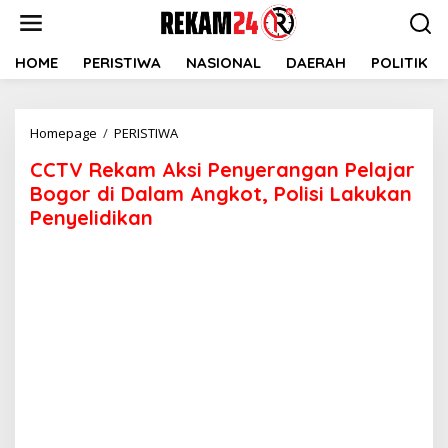
Lewati
ke
konten
HOME
PERISTIWA
NASIONAL
DAERAH
POLITIK
CCTV
Homepage
/
PERISTIWA
Rekam
CCTV Rekam Aksi Penyerangan Pelajar
Aksi
Penyerangan
Bogor di Dalam Angkot, Polisi Lakukan
Pelajar
Penyelidikan
Bogor
di
Dalam
Angkot,
Polisi
Lakukan
Penyelidikan