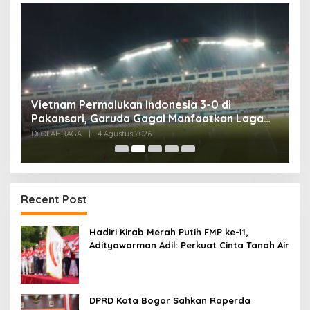
,
Vietnam Permalukan Indonesia 3-0 di
T
Pakansari, Garuda Gagal Manfaatkan Laga
5
Kandang
Di OLAHRAGA
|
4 Agustus 2026
Di
Recent Post
Hadiri Kirab Merah Putih FMP ke-11,
Adityawarman Adil: Perkuat Cinta Tanah Air
DPRD Kota Bogor Sahkan Raperda