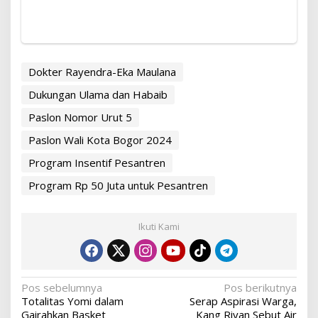
Dokter Rayendra-Eka Maulana
Dukungan Ulama dan Habaib
Paslon Nomor Urut 5
Paslon Wali Kota Bogor 2024
Program Insentif Pesantren
Program Rp 50 Juta untuk Pesantren
Ikuti Kami
Navigasi
Pos sebelumnya
Pos berikutnya
Totalitas Yomi dalam
Serap Aspirasi Warga,
pos
Gairahkan Basket
Kang Riyan Sebut Air