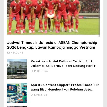
Jadwal Timnas Indonesia di ASEAN Championship
2026 Lengkap, Lawan Kamboja hingga Vietnam
Di HEADLINE
Kebakaran Hotel Pullman Central Park
Jakarta, Api Berawal dari Gedung Parkir
Di PERISTIWA
Apa Itu Content Clipper? Profesi Modal HP
yang Bisa Menghasilkan Puluhan Juta
Rupiah
Di LIFESTYLE