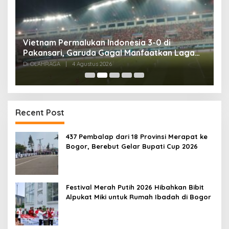
,
Vietnam Permalukan Indonesia 3-0 di
T
Pakansari, Garuda Gagal Manfaatkan Laga
5
Kandang
Di OLAHRAGA
|
4 Agustus 2026
Di
Recent Post
437 Pembalap dari 18 Provinsi Merapat ke
Bogor, Berebut Gelar Bupati Cup 2026
Festival Merah Putih 2026 Hibahkan Bibit
Alpukat Miki untuk Rumah Ibadah di Bogor