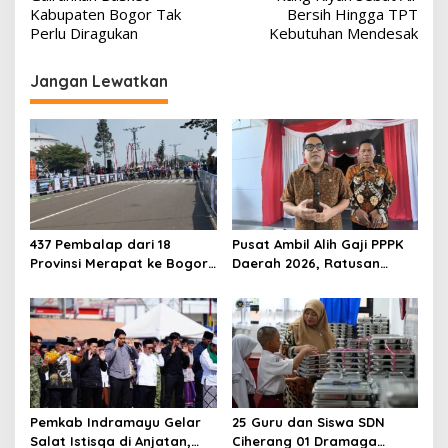
Kabupaten Bogor Tak
Bersih Hingga TPT
Perlu Diragukan
Kebutuhan Mendesak
Jangan Lewatkan
437 Pembalap dari 18
Pusat Ambil Alih Gaji PPPK
Provinsi Merapat ke Bogor,
Daerah 2026, Ratusan
Berebut Gelar Bupati Cup
Pemda Bisa Bernapas Lega
2026
Pemkab Indramayu Gelar
25 Guru dan Siswa SDN
Salat Istisqa di Anjatan,
Ciherang 01 Dramaga