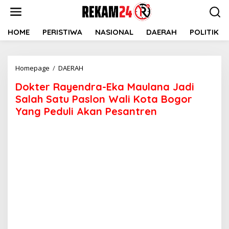
Lewati
ke
konten
HOME
PERISTIWA
NASIONAL
DAERAH
POLITIK
Dokter
Homepage
/
DAERAH
Rayendra-
Dokter Rayendra-Eka Maulana Jadi
Eka
Maulana
Salah Satu Paslon Wali Kota Bogor
Jadi
Yang Peduli Akan Pesantren
Salah
Satu
Paslon
Wali
Kota
Bogor
Yang
Peduli
Akan
Pesantren