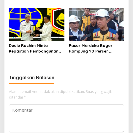
Bupati Lucky Hakim Ajak
Diduga Keracunan
Masyarakat Kuatkan
Makanan Bergizi Gratis
Ikhtiar Atasi Kekeringan
Dedie Rachim Minta
Pasar Merdeka Bogor
Kepastian Pembangunan
Rampung 90 Persen,
Terminal Baranangsiang ke
Pedagang Mulai Pindah
Kemenhub
September 2026
Tinggalkan Balasan
Alamat email Anda tidak akan dipublikasikan.
Ruas yang wajib
ditandai
*