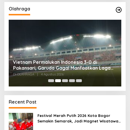
Olahraga
,
Vietnam Permalukan Indonesia 3-0 di
T
Pakansari, Garuda Gagal Manfaatkan Laga
5
Kandang
Di OLAHRAGA
|
4 Agustus 2026
Di
Recent Post
Festival Merah Putih 2026 Kota Bogor
Semakin Semarak, Jadi Magnet Wisatawan
hingga Dorong Ekonomi Lokal