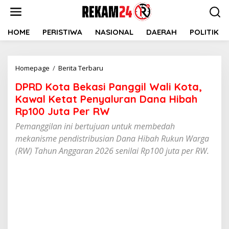
Lewati
ke
konten
HOME
PERISTIWA
NASIONAL
DAERAH
POLITIK
DPRD
Homepage
/
Berita Terbaru
Kota
DPRD Kota Bekasi Panggil Wali Kota,
Bekasi
Panggil
Kawal Ketat Penyaluran Dana Hibah
Wali
Rp100 Juta Per RW
Kota,
Pemanggilan ini bertujuan untuk membedah
Kawal
Ketat
mekanisme pendistribusian Dana Hibah Rukun Warga
Penyaluran
(RW) Tahun Anggaran 2026 senilai Rp100 juta per RW.
Dana
Hibah
Rp100
Juta
Per
RW