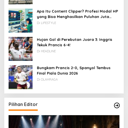
Apa Itu Content Clipper? Profesi Modal HP
yang Bisa Menghasilkan Puluhan Juta
Rupiah
Di LIFESTYLE
Hujan Gol di Perebutan Juara 3: Inggris
Tekuk Prancis 6-4!
Di HEADLINE
Bungkam Prancis 2-0, Spanyol Tembus
Final Piala Dunia 2026
Di OLAHRAGA
Pilihan Editor