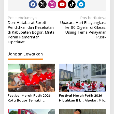
Navigasi
Pos sebelumnya
Pos berikutnya
Doni Hutabarat Soroti
Upacara Hari Bhayangkara
pos
Pendidikan dan Kesehatan
ke-80 Digelar di Cikeas,
di Kabupaten Bogor, Minta
Usung Tema Pelayanan
Peran Pemerintah
Publik
Diperkuat
Jangan Lewatkan
Festival Merah Putih 2026
Festival Merah Putih 2026
Kota Bogor Semakin
Hibahkan Bibit Alpukat Miki
Semarak, Jadi Magnet
untuk Rumah Ibadah di
Wisatawan hingga Dorong
Bogor