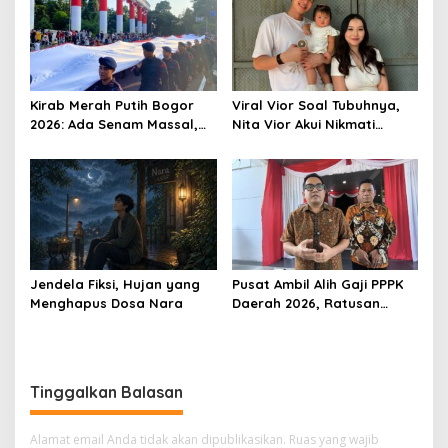
Ekonomi Lokal
Kirab Merah Putih Bogor
Viral Vior Soal Tubuhnya,
2026: Ada Senam Massal,
Nita Vior Akui Nikmati
Flashmob hingga Formasi
Peranya
Angka 81
Jendela Fiksi, Hujan yang
Pusat Ambil Alih Gaji PPPK
Menghapus Dosa Nara
Daerah 2026, Ratusan
Pemda Bisa Bernapas Lega
Tinggalkan Balasan
Alamat email Anda tidak akan dipublikasikan.
Ruas yang wajib