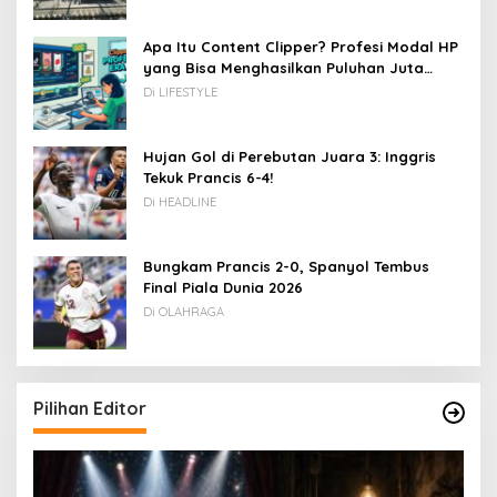
Apa Itu Content Clipper? Profesi Modal HP
yang Bisa Menghasilkan Puluhan Juta
Rupiah
Di LIFESTYLE
Hujan Gol di Perebutan Juara 3: Inggris
Tekuk Prancis 6-4!
Di HEADLINE
Bungkam Prancis 2-0, Spanyol Tembus
Final Piala Dunia 2026
Di OLAHRAGA
Pilihan Editor