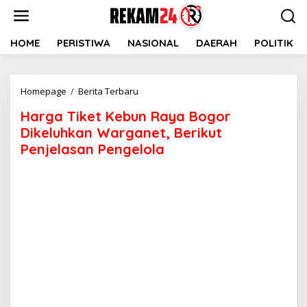
Lewati
ke
konten
HOME
PERISTIWA
NASIONAL
DAERAH
POLITIK
Harga
Homepage
/
Berita Terbaru
Tiket
Harga Tiket Kebun Raya Bogor
Kebun
Raya
Dikeluhkan Warganet, Berikut
Bogor
Penjelasan Pengelola
Dikeluhkan
Warganet,
Berikut
Penjelasan
Pengelola