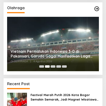
Olahraga
,
Vietnam Permalukan Indonesia 3-0 di
T
Pakansari, Garuda Gagal Manfaatkan Laga
5
Kandang
Di OLAHRAGA
|
4 Agustus 2026
Di
Recent Post
Festival Merah Putih 2026 Kota Bogor
Semakin Semarak, Jadi Magnet Wisatawan
hingga Dorong Ekonomi Lokal