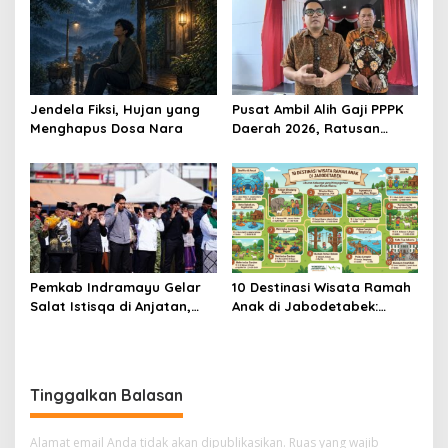
Jendela Fiksi, Hujan yang
Pusat Ambil Alih Gaji PPPK
Menghapus Dosa Nara
Daerah 2026, Ratusan
Pemda Bisa Bernapas Lega
Pemkab Indramayu Gelar
10 Destinasi Wisata Ramah
Salat Istisqa di Anjatan,
Anak di Jabodetabek:
Bupati Lucky Hakim Ajak
Liburan Keluarga yang
Masyarakat Kuatkan
Menyegarkan dan Penuh
Ikhtiar Atasi Kekeringan
Makna
Tinggalkan Balasan
Alamat email Anda tidak akan dipublikasikan.
Ruas yang wajib