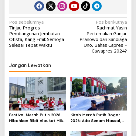
Navigasi
Pos sebelumnya
Pos berikutnya
Tinjau Progres
Rachmat Yasin
pos
Pembangunan Jembatan
Pertemukan Ganjar
Otista, Kang Emil: Semoga
Pranowo dan Sandiaga
Selesai Tepat Waktu
Uno, Bahas Capres –
Cawapres 2024?
Jangan Lewatkan
Festival Merah Putih 2026
Kirab Merah Putih Bogor
Hibahkan Bibit Alpukat Miki
2026: Ada Senam Massal,
untuk Rumah Ibadah di
Flashmob hingga Formasi
Bogor
Angka 81