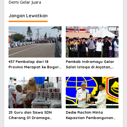
Demi Gelar Juara
Jangan Lewatkan
437 Pembalap dari 18
Pemkab Indramayu Gelar
Provinsi Merapat ke Bogor,
Salat Istisqa di Anjatan,
Berebut Gelar Bupati Cup
Bupati Lucky Hakim Ajak
2026
Masyarakat Kuatkan
Ikhtiar Atasi Kekeringan
25 Guru dan Siswa SDN
Dedie Rachim Minta
Ciherang 01 Dramaga
Kepastian Pembangunan
Diduga Keracunan
Terminal Baranangsiang ke