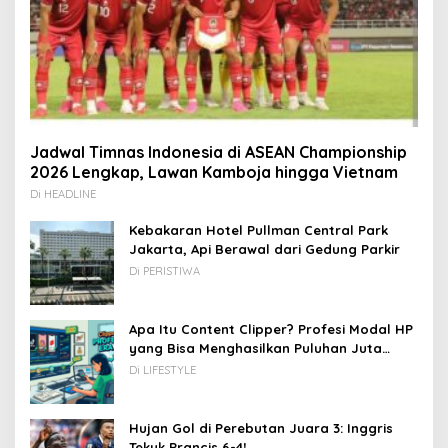
Jadwal Timnas Indonesia di ASEAN Championship
2026 Lengkap, Lawan Kamboja hingga Vietnam
Di HEADLINE
Kebakaran Hotel Pullman Central Park
Jakarta, Api Berawal dari Gedung Parkir
Di PERISTIWA
Apa Itu Content Clipper? Profesi Modal HP
yang Bisa Menghasilkan Puluhan Juta
Rupiah
Di LIFESTYLE
Hujan Gol di Perebutan Juara 3: Inggris
Tekuk Prancis 6-4!