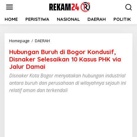
Lewati
ke
konten
HOME
PERISTIWA
NASIONAL
DAERAH
POLITIK
Hubungan
Homepage
/
DAERAH
Buruh
Hubungan Buruh di Bogor Kondusif,
di
Bogor
Disnaker Selesaikan 10 Kasus PHK via
Kondusif,
Jalur Damai
Disnaker
Disnaker Kota Bogor menyatakan hubungan industrial
Selesaikan
10
antara buruh dan perusahaan di wilayahnya sejauh ini
Kasus
relatif aman dan terkendali
PHK
via
Jalur
Damai