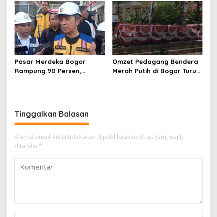
Makanan Bergizi Gratis
Kemenhub
Pasar Merdeka Bogor
Omzet Pedagang Bendera
Rampung 90 Persen,
Merah Putih di Bogor Turun,
Pedagang Mulai Pindah
Tergerus Belanja Online
September 2026
Jelang HUT RI
Tinggalkan Balasan
Alamat email Anda tidak akan dipublikasikan.
Ruas yang wajib
ditandai
*