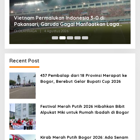
,
Vietnam Permalukan Indonesia 3-0 di
T
Pakansari, Garuda Gagal Manfaatkan Laga
5
Kandang
Di OLAHRAGA
|
4 Agustus 2026
Di
Recent Post
437 Pembalap dari 18 Provinsi Merapat ke
Bogor, Berebut Gelar Bupati Cup 2026
Festival Merah Putih 2026 Hibahkan Bibit
Alpukat Miki untuk Rumah Ibadah di Bogor
Kirab Merah Putih Bogor 2026: Ada Senam