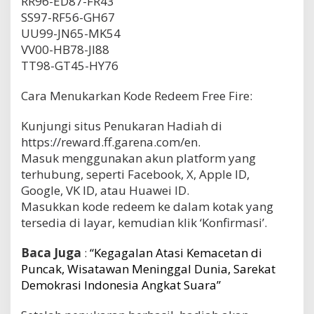
RR96-ED87-FR43
SS97-RF56-GH67
UU99-JN65-MK54
VV00-HB78-JI88
TT98-GT45-HY76
Cara Menukarkan Kode Redeem Free Fire:
Kunjungi situs Penukaran Hadiah di
https://reward.ff.garena.com/en.
Masuk menggunakan akun platform yang
terhubung, seperti Facebook, X, Apple ID,
Google, VK ID, atau Huawei ID.
Masukkan kode redeem ke dalam kotak yang
tersedia di layar, kemudian klik ‘Konfirmasi’.
Baca Juga
:
“Kegagalan Atasi Kemacetan di
Puncak, Wisatawan Meninggal Dunia, Sarekat
Demokrasi Indonesia Angkat Suara”