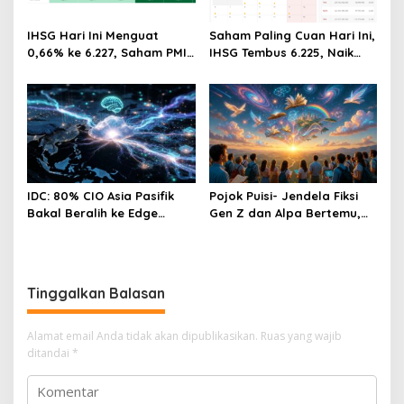
IHSG Hari Ini Menguat
Saham Paling Cuan Hari Ini,
0,66% ke 6.227, Saham PMII,
IHSG Tembus 6.225, Naik
FPNI & TIFA Melejit hingga
0,63%! Astra Internasional
28%! Ini Daftar Saham
Melonjak 3%, Saham DEWA
Paling Cuan & Volume
Pimpin Transaksi Rp300
Tertinggi 31 Juli 2026
Miliar
IDC: 80% CIO Asia Pasifik
Pojok Puisi- Jendela Fiksi
Bakal Beralih ke Edge
Gen Z dan Alpa Bertemu,
Computing demi GenAI
Dengan Segala Imaji, Asa,
pada 2027
Impian Dan Cinta
Tinggalkan Balasan
Alamat email Anda tidak akan dipublikasikan.
Ruas yang wajib
ditandai
*