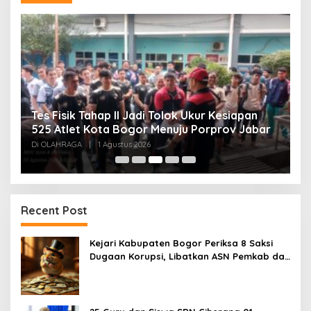
Tes Fisik Tahap II Jadi Tolok Ukur Kesiapan
H
525 Atlet Kota Bogor Menuju Porprov Jabar
G
Di OLAHRAGA
|
1 Agustus 2026
Di
Recent Post
Kejari Kabupaten Bogor Periksa 8 Saksi
Dugaan Korupsi, Libatkan ASN Pemkab dan
Pihak Swasta