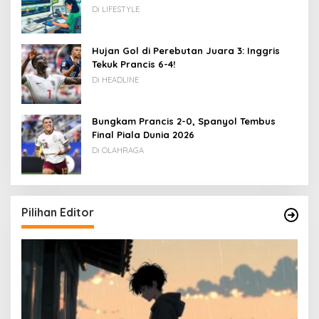
Rupiah
Di LIFESTYLE
Hujan Gol di Perebutan Juara 3: Inggris
Tekuk Prancis 6-4!
Di HEADLINE
Bungkam Prancis 2-0, Spanyol Tembus
Final Piala Dunia 2026
Di OLAHRAGA
Pilihan Editor