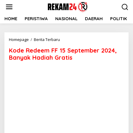
Lewati
ke
konten
HOME
PERISTIWA
NASIONAL
DAERAH
POLITIK
Kode
Homepage
/
Berita Terbaru
Redeem
Kode Redeem FF 15 September 2024,
FF
15
Banyak Hadiah Gratis
September
2024,
Banyak
Hadiah
Gratis