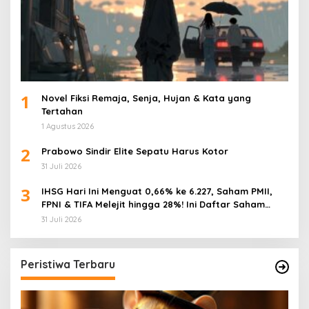
1
Novel Fiksi Remaja, Senja, Hujan & Kata yang
Tertahan
1 Agustus 2026
2
Prabowo Sindir Elite Sepatu Harus Kotor
31 Juli 2026
3
IHSG Hari Ini Menguat 0,66% ke 6.227, Saham PMII,
FPNI & TIFA Melejit hingga 28%! Ini Daftar Saham
Paling Cuan & Volume Tertinggi 31 Juli 2026
31 Juli 2026
Peristiwa Terbaru