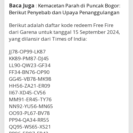
Baca Juga
:
Kemacetan Parah di Puncak Bogor:
Berikut Penyebab dan Upaya Penanggulangan
Berikut adalah daftar kode redeem Free Fire
dari Garena untuk tanggal 15 September 2024,
yang dilansir dari Times of India:
JJ78-OP99-LK87
KK89-PM87-DJ45
LL90-QW23-GF34
FF34-BN76-OP90
GG45-VB78-MK98
HH56-ZA21-ER09
II67-XD45-CV56
MM91-ER45-TY76
NN92-YU56-MN65
OO93-PL67-BV78
PP94-QA34-RR55
QQ95-WS65-XS21