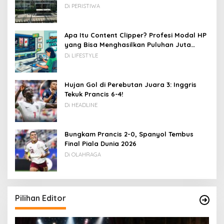
Di PERISTIWA
Apa Itu Content Clipper? Profesi Modal HP
yang Bisa Menghasilkan Puluhan Juta
Rupiah
Di LIFESTYLE
Hujan Gol di Perebutan Juara 3: Inggris
Tekuk Prancis 6-4!
Di HEADLINE
Bungkam Prancis 2-0, Spanyol Tembus
Final Piala Dunia 2026
Di OLAHRAGA
Pilihan Editor