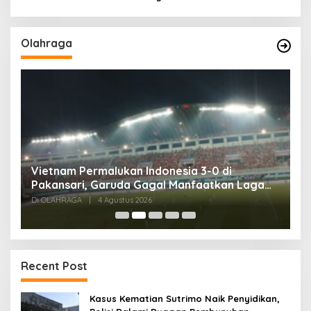
Olahraga
,
Vietnam Permalukan Indonesia 3-0 di
T
Pakansari, Garuda Gagal Manfaatkan Laga
5
Kandang
Di OLAHRAGA
|
4 Agustus 2026
Di
Recent Post
Kasus Kematian Sutrimo Naik Penyidikan,