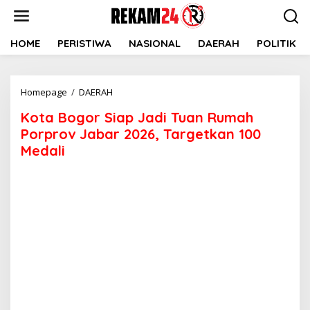
Lewati
ke
konten
HOME
PERISTIWA
NASIONAL
DAERAH
POLITIK
Kota
Homepage
/
DAERAH
Bogor
Kota Bogor Siap Jadi Tuan Rumah
Siap
Jadi
Porprov Jabar 2026, Targetkan 100
Tuan
Medali
Rumah
Porprov
Jabar
2026,
Targetkan
100
Medali