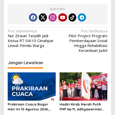
Ikuti Kami
Navigasi
Pos sebelumnya
Pos berikutnya
Nur Zirwan Terpilih Jadi
Pilot Project Program
pos
Ketua RT 04/10 Cimahpar
Pemberdayaan Sosial
Lewat Pemilu Warga
Hingga Rehabilitasi
Kecanduan Judol
Jangan Lewatkan
Prakiraan Cuaca Bogor
Hadiri Kirab Merah Putih
Hari Ini 10 Agustus 2026,
FMP ke-11, Adityawarman
Puncak dan Cianjur
Adil: Perkuat Cinta Tanah