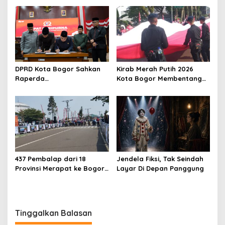
Dominan Cerah Berawan
Air
DPRD Kota Bogor Sahkan
Kirab Merah Putih 2026
Raperda
Kota Bogor Membentang
Pertanggungjawaban APBD
1,5 Kilometer, Libatkan 60
2025 dalam Rapat
Elemen Masyarakat
Paripurna
437 Pembalap dari 18
Jendela Fiksi, Tak Seindah
Provinsi Merapat ke Bogor,
Layar Di Depan Panggung
Berebut Gelar Bupati Cup
2026
Tinggalkan Balasan