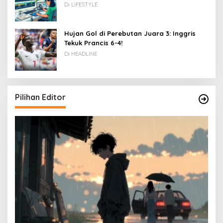
Rupiah
Di LIFESTYLE
Hujan Gol di Perebutan Juara 3: Inggris
Tekuk Prancis 6-4!
Di HEADLINE
Pilihan Editor