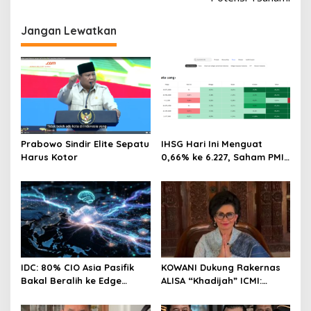
Jangan Lewatkan
Prabowo Sindir Elite Sepatu
IHSG Hari Ini Menguat
Harus Kotor
0,66% ke 6.227, Saham PMII,
FPNI & TIFA Melejit hingga
28%! Ini Daftar Saham
Paling Cuan & Volume
Tertinggi 31 Juli 2026
IDC: 80% CIO Asia Pasifik
KOWANI Dukung Rakernas
Bakal Beralih ke Edge
ALISA “Khadijah” ICMI:
Computing demi GenAI
Perkuat Peran Perempuan
pada 2027
Menuju Indonesia Emas