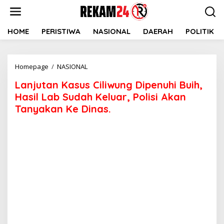
Lewati
ke
konten
HOME
PERISTIWA
NASIONAL
DAERAH
POLITIK
Lanjutan
Homepage
/
NASIONAL
Kasus
Lanjutan Kasus Ciliwung Dipenuhi Buih,
Ciliwung
Dipenuhi
Hasil Lab Sudah Keluar, Polisi Akan
Buih,
Tanyakan Ke Dinas.
Hasil
Lab
Sudah
Keluar,
Polisi
Akan
Tanyakan
Ke
Dinas.