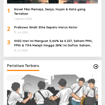
1
Novel Fiksi Remaja, Senja, Hujan & Kata yang
Tertahan
1 Agustus 2026
2
Prabowo Sindir Elite Sepatu Harus Kotor
31 Juli 2026
3
IHSG Hari Ini Menguat 0,66% ke 6.227, Saham PMII,
FPNI & TIFA Melejit hingga 28%! Ini Daftar Saham
Paling Cuan & Volume Tertinggi 31 Juli 2026
31 Juli 2026
Peristiwa Terbaru