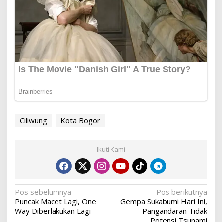
Ciliwung
Kota Bogor
Ikuti Kami
Navigasi
Pos sebelumnya
Pos berikutnya
Puncak Macet Lagi, One
Gempa Sukabumi Hari Ini,
pos
Way Diberlakukan Lagi
Pangandaran Tidak
Potensi Tsunami