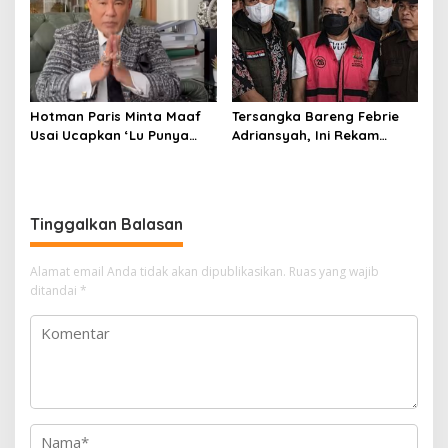
Hotman Paris Minta Maaf
Tersangka Bareng Febrie
Usai Ucapkan ‘Lu Punya
Adriansyah, Ini Rekam
Otak Enggak?’ kepada
Jejak Advokat Don Ritto
Wartawan
Tinggalkan Balasan
Alamat email Anda tidak akan dipublikasikan.
Ruas yang wajib
ditandai
*