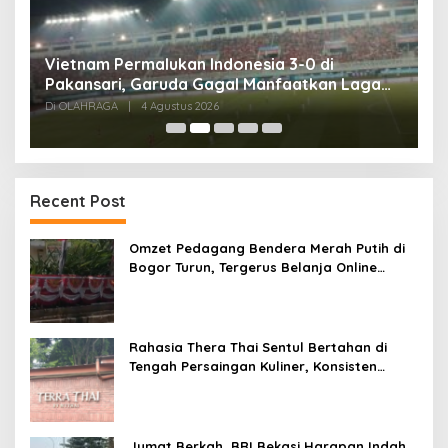
,
Vietnam Permalukan Indonesia 3-0 di
T
Pakansari, Garuda Gagal Manfaatkan Laga
5
Kandang
Di OLAHRAGA
|
4 Agustus 2026
Di
Recent Post
Omzet Pedagang Bendera Merah Putih di
Bogor Turun, Tergerus Belanja Online
Jelang HUT RI
Rahasia Thera Thai Sentul Bertahan di
Tengah Persaingan Kuliner, Konsisten
Sajikan Rasa Asli Thailand
Jumat Berkah, BRI Bekasi Harapan Indah