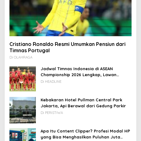
Cristiano Ronaldo Resmi Umumkan Pensiun dari
Timnas Portugal
Di OLAHRAGA
Jadwal Timnas Indonesia di ASEAN
Championship 2026 Lengkap, Lawan
Kamboja hingga Vietnam
Di HEADLINE
Kebakaran Hotel Pullman Central Park
Jakarta, Api Berawal dari Gedung Parkir
Di PERISTIWA
Apa Itu Content Clipper? Profesi Modal HP
yang Bisa Menghasilkan Puluhan Juta