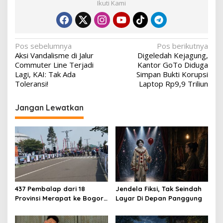
Ikuti Kami
Navigasi
Pos sebelumnya
Pos berikutnya
Aksi Vandalisme di Jalur
Digeledah Kejagung,
pos
Commuter Line Terjadi
Kantor GoTo Diduga
Lagi, KAI: Tak Ada
Simpan Bukti Korupsi
Toleransi!
Laptop Rp9,9 Triliun
Jangan Lewatkan
437 Pembalap dari 18
Jendela Fiksi, Tak Seindah
Provinsi Merapat ke Bogor,
Layar Di Depan Panggung
Berebut Gelar Bupati Cup
2026