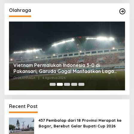
Olahraga
,
Vietnam Permalukan Indonesia 3-0 di
T
Pakansari, Garuda Gagal Manfaatkan Laga
5
Kandang
Di OLAHRAGA
|
4 Agustus 2026
Di
Recent Post
437 Pembalap dari 18 Provinsi Merapat ke
Bogor, Berebut Gelar Bupati Cup 2026