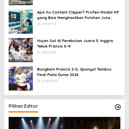
Apa Itu Content Clipper? Profesi Modal HP
yang Bisa Menghasilkan Puluhan Juta
Rupiah
Di LIFESTYLE
Hujan Gol di Perebutan Juara 3: Inggris
Tekuk Prancis 6-4!
Di HEADLINE
Bungkam Prancis 2-0, Spanyol Tembus
Final Piala Dunia 2026
Di OLAHRAGA
Pilihan Editor