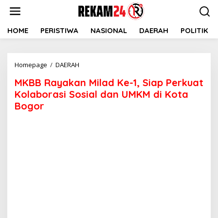
Lewati
ke
konten
HOME
PERISTIWA
NASIONAL
DAERAH
POLITIK
MKBB
Homepage
/
DAERAH
Rayakan
MKBB Rayakan Milad Ke-1, Siap Perkuat
Milad
Ke-
Kolaborasi Sosial dan UMKM di Kota
1,
Bogor
Siap
Perkuat
Kolaborasi
Sosial
dan
UMKM
di
Kota
Bogor