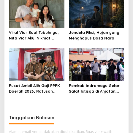
Viral Vior Soal Tubuhnya,
Jendela Fiksi, Hujan yang
Nita Vior Akui Nikmati
Menghapus Dosa Nara
Peranya
Pusat Ambil Alih Gaji PPPK
Pemkab Indramayu Gelar
Daerah 2026, Ratusan
Salat Istisqa di Anjatan,
Pemda Bisa Bernapas Lega
Bupati Lucky Hakim Ajak
Masyarakat Kuatkan
Ikhtiar Atasi Kekeringan
Tinggalkan Balasan
Alamat email Anda tidak akan dipublikasikan.
Ruas yang wajib