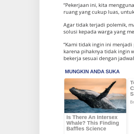
“Pekerjaan ini, kita mengguna
ruang yang cukup luas, untuk 
Erick Thohir Minta Timnas
Agar tidak terjadi polemik,
Indonesia Bangkit, Wajib Raih Poin
solusi kepada warga yang me
Vietnam Permaluk
Lawan Singapura Usai Kalah 0-3
Di OLAHRAGA
|
4 Agustus 2026
0 di Pakansari, 
dari Vietnam
“Kami tidak ingin ini menjad
Manfaatkan Lag
Di OLAHRAGA
|
4 Agust
karena pihaknya tidak ingin 
bekerja sesuai dengan jadwal