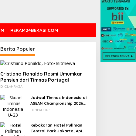
OM
REKAM24BEKASI.COM
Berita Populer
Cristiano Ronaldo Resmi Umumkan
Pensiun dari Timnas Portugal
Di OLAHRAGA
Jadwal Timnas Indonesia di
ASEAN Championship 2026
Lengkap, Lawan Kamboja
Di HEADLINE
hingga Vietnam
Kebakaran Hotel Pullman
Central Park Jakarta, Api