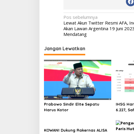
Navigasi
Pos sebelumnya
Lewat Akun Twitter Resmi AFA, In
pos
Akan Lawan Argentina 19 Juni 202
Mendatang
Jangan Lewatkan
Prabowo Sindir Elite Sepatu
IHSG Har
Harus Kotor
6.227, Sa
Melejit h
Saham Pa
Tertinggi
KOWANI Dukung Rakernas ALISA