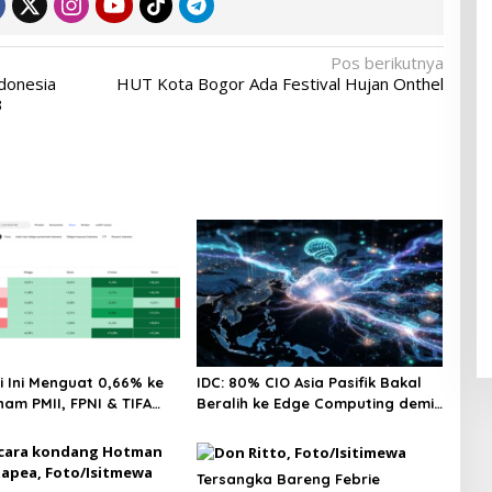
Pos berikutnya
donesia
HUT Kota Bogor Ada Festival Hujan Onthel
3
i Ini Menguat 0,66% ke
IDC: 80% CIO Asia Pasifik Bakal
ham PMII, FPNI & TIFA
Beralih ke Edge Computing demi
ingga 28%! Ini Daftar
GenAI pada 2027
ling Cuan & Volume
 31 Juli 2026
Tersangka Bareng Febrie