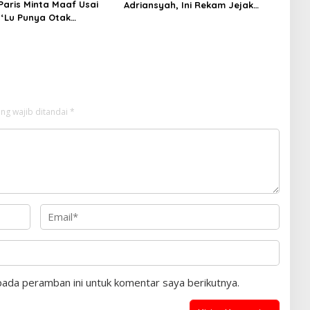
aris Minta Maaf Usai
Adriansyah, Ini Rekam Jejak
‘Lu Punya Otak
Advokat Don Ritto
’ kepada Wartawan
ng wajib ditandai
*
pada peramban ini untuk komentar saya berikutnya.