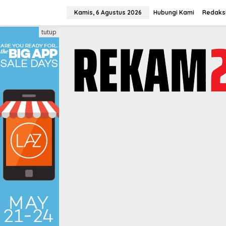
Lewati
ke
Kamis, 6 Agustus 2026
Hubungi Kami
Redaks
konten
tutup