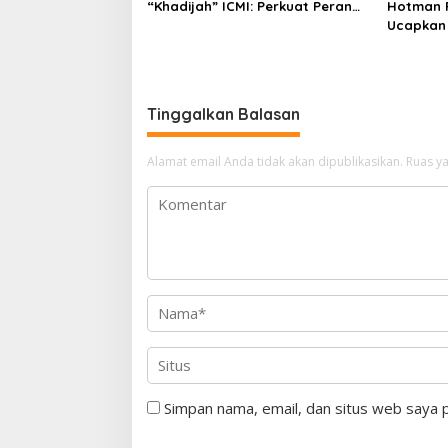
“Khadijah” ICMI: Perkuat Peran
Hotman P
Perempuan Menuju Indonesia
Ucapkan 
Emas
Enggak?
Tinggalkan Balasan
Alamat email Anda tidak akan dipublikasikan.
Ruas ya
Simpan nama, email, dan situs web saya 