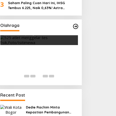
3
Saham Paling Cuan Hari Ini, IHSG
Tembus 6.225, Naik 0,63%! Astra
Internasional Melonjak 3%, Saham DEWA
Pimpin Transaksi Rp300 Miliar
Olahraga
Atlético Madrid
Hasil Timnas Indonesia vs Timor
5-0, Lolos ke Se
Leste: Garuda Menang 3-0 di
Rey
Di Berita Terbaru, HEAD
ASEAN Hyundai Cup
Di OLAHRAGA
|
31 Juli 2026
EDITOR
|
30 Juli 2026
Recent Post
Dedie Rachim Minta
Kepastian Pembangunan