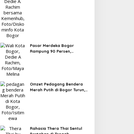
Terminal Baranangsiang ke
Kemenhub
Pasar Merdeka Bogor
Rampung 90 Persen,
Pedagang Mulai Pindah
September 2026
Omzet Pedagang Bendera
Merah Putih di Bogor Turun,
Tergerus Belanja Online
Jelang HUT RI
Rahasia Thera Thai Sentul