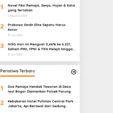
1
Novel Fiksi Remaja, Senja, Hujan & Kata
yang Tertahan
1 Agustus 2026
2
Prabowo Sindir Elite Sepatu Harus
Kotor
31 Juli 2026
3
IHSG Hari Ini Menguat 0,66% ke 6.227,
Saham PMII, FPNI & TIFA Melejit hingga
28%! Ini Daftar Saham Paling Cuan &
31 Juli 2026
Volume Tertinggi 31 Juli 2026
Peristiwa Terbaru
1
Dua Remaja Hendak Tawuran di Desa
Iwul Bogor Diamankan Polsek Parung
2
Kebakaran Hotel Pullman Central Park
Jakarta, Api Berawal dari Gedung
Parkir