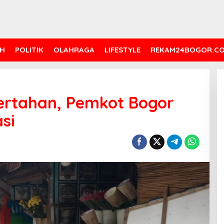
H
POLITIK
OLAHRAGA
LIFESTYLE
REKAM24BOGOR.C
rtahan, Pemkot Bogor
si