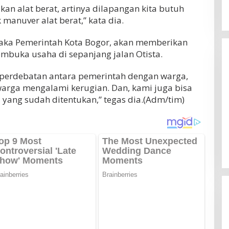
kan alat berat, artinya dilapangan kita butuh
manuver alat berat,” kata dia.
 maka Pemerintah Kota Bogor, akan memberikan
Tes Fisik Tahap II Jadi Tolok Ukur
mbuka usaha di sepanjang jalan Otista.
an Indonesia 3-
Kesiapan 525 Atlet Kota Bogor
Garuda Gagal
Menuju Porprov Jabar
Di OLAHRAGA
|
1 Agustus 2026
i perdebatan antara pemerintah dengan warga,
a Kandang
us 2026
warga mengalami kerugian. Dan, kami juga bisa
 yang sudah ditentukan,” tegas dia.(Adm/tim)