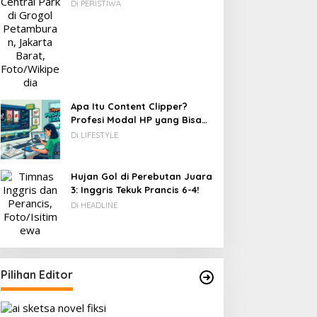
Berawal dari Gedung Parkir
Di PERISTIWA
Apa Itu Content Clipper?
Profesi Modal HP yang Bisa
Menghasilkan Puluhan Juta
Di LIFESTYLE
Rupiah
Hujan Gol di Perebutan Juara
3: Inggris Tekuk Prancis 6-4!
Di HEADLINE
Pilihan Editor