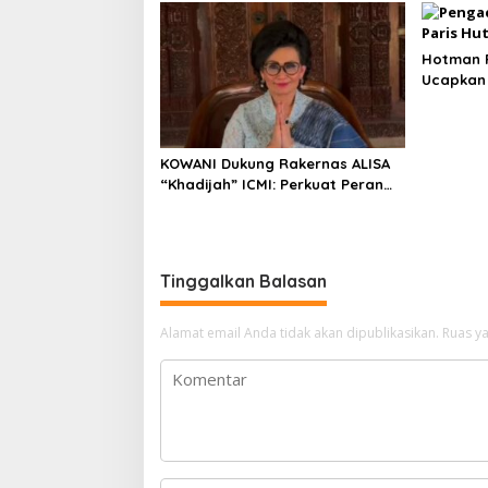
Saham Pa
Tertinggi
Hotman P
Ucapkan 
Enggak?
KOWANI Dukung Rakernas ALISA
“Khadijah” ICMI: Perkuat Peran
Perempuan Menuju Indonesia
Emas
Tinggalkan Balasan
Alamat email Anda tidak akan dipublikasikan.
Ruas ya