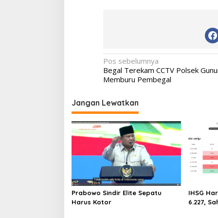
Navigasi
Pos sebelumnya
Begal Terekam CCTV Polsek Gunu
pos
Memburu Pembegal
Jangan Lewatkan
Prabowo Sindir Elite Sepatu
IHSG Har
Harus Kotor
6.227, Sa
Melejit h