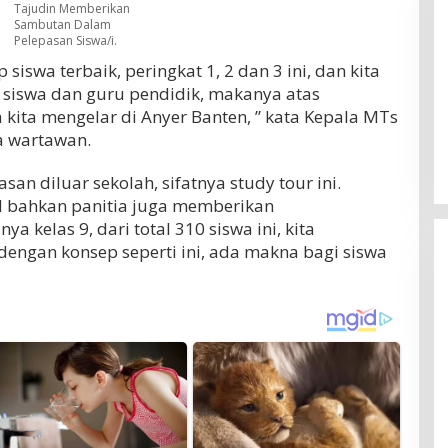
Tajudin Memberikan
Sambutan Dalam
Pelepasan Siswa/i.
 siswa terbaik, peringkat 1, 2 dan 3 ini, dan kita
 siswa dan guru pendidik, makanya atas
kita mengelar di Anyer Banten, ” kata Kepala MTs
a wartawan.
san diluar sekolah, sifatnya study tour ini.
d bahkan panitia juga memberikan
Erick Thohir Minta Timnas
a kelas 9, dari total 310 siswa ini, kita
Indonesia Bangkit, Wajib Raih Poin
 dengan konsep seperti ini, ada makna bagi siswa
Lawan Singapura Usai Kalah 0-3
Di OLAHRAGA
|
4 Agustus 2026
dari Vietnam