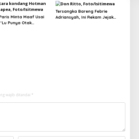
ling Cuan & Volume
 31 Juli 2026
Tersangka Bareng Febrie
aris Minta Maaf Usai
Adriansyah, Ini Rekam Jejak
‘Lu Punya Otak
Advokat Don Ritto
’ kepada Wartawan
ng wajib ditandai
*