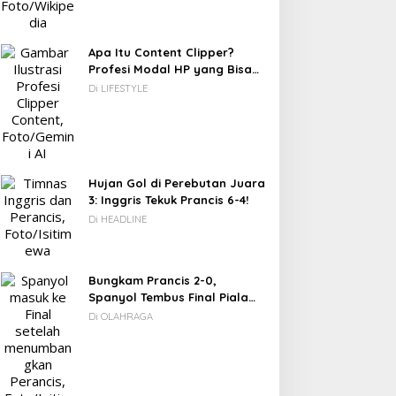
Apa Itu Content Clipper?
Profesi Modal HP yang Bisa
Menghasilkan Puluhan Juta
Di LIFESTYLE
Rupiah
Hujan Gol di Perebutan Juara
3: Inggris Tekuk Prancis 6-4!
Di HEADLINE
Bungkam Prancis 2-0,
Spanyol Tembus Final Piala
Dunia 2026
Di OLAHRAGA