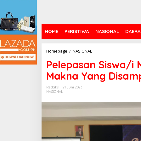
HOME
PERISTIWA
NASIONAL
DAERA
Pelepasan
Homepage
/
NASIONAL
Siswa/i
Pelepasan Siswa/i 
MTs
Darul
Makna Yang Disam
Ulum
Ada
Makna
Redaksi
21 Juni 2023
NASIONAL
Yang
Disampaikan