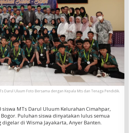
MTs Darul Uluum Foto Bersama dengan Kepala Mts dan Tenaga Pendidik.
0 siswa MTs Darul Uluum Kelurahan Cimahpar,
 Bogor. Puluhan siswa dinyatakan lulus semua
 digelar di Wisma Jayakarta, Anyer Banten.