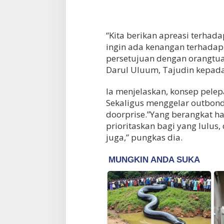
“Kita berikan apreasi terhadap
ingin ada kenangan terhadap
persetujuan dengan orangtua 
Darul Uluum, Tajudin kepad
Ia menjelaskan, konsep pelepa
Sekaligus menggelar outbon
doorprise.”Yang berangkat hany
prioritaskan bagi yang lulus,
juga,” pungkas dia.