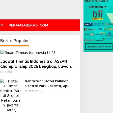
OM
REKAM24BEKASI.COM
Berita Populer
Jadwal Timnas Indonesia di ASEAN
Championship 2026 Lengkap, Lawan
Kamboja hingga Vietnam
Di HEADLINE
Kebakaran Hotel Pullman
Central Park Jakarta, Api
Berawal dari Gedung Parkir
Di PERISTIWA