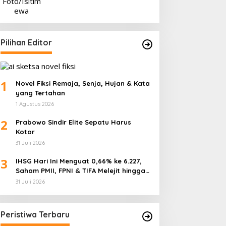
Pilihan Editor
1
Novel Fiksi Remaja, Senja, Hujan & Kata
yang Tertahan
1 Agustus 2026
2
Prabowo Sindir Elite Sepatu Harus
Kotor
31 Juli 2026
3
IHSG Hari Ini Menguat 0,66% ke 6.227,
Saham PMII, FPNI & TIFA Melejit hingga
28%! Ini Daftar Saham Paling Cuan &
31 Juli 2026
Volume Tertinggi 31 Juli 2026
Peristiwa Terbaru