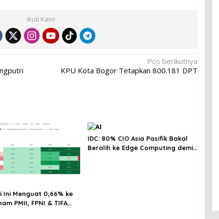
Ikuti Kami
Pos berikutnya
ngputri
KPU Kota Bogor Tetapkan 800.181 DPT
IDC: 80% CIO Asia Pasifik Bakal
Beralih ke Edge Computing demi
GenAI pada 2027
i Ini Menguat 0,66% ke
ham PMII, FPNI & TIFA
ingga 28%! Ini Daftar