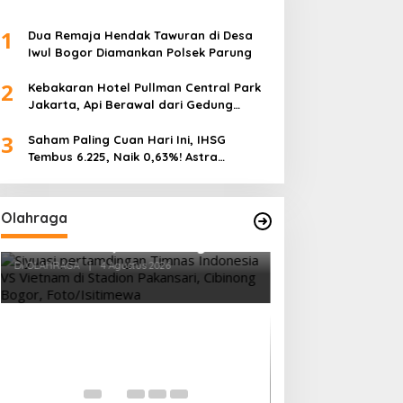
1
Dua Remaja Hendak Tawuran di Desa
Iwul Bogor Diamankan Polsek Parung
2
Kebakaran Hotel Pullman Central Park
Jakarta, Api Berawal dari Gedung
Parkir
3
Saham Paling Cuan Hari Ini, IHSG
Tembus 6.225, Naik 0,63%! Astra
Internasional Melonjak 3%, Saham DEWA
Pimpin Transaksi Rp300 Miliar
Olahraga
Vietnam Permalukan Indonesia 3-
0 di Pakansari, Garuda Gagal
Manfaatkan Laga Kandang
Di OLAHRAGA
|
4 Agustus 2026
Tes Fisik Tahap I
Kesiapan 525 At
Menuju Porprov 
Di OLAHRAGA
|
1 Agus