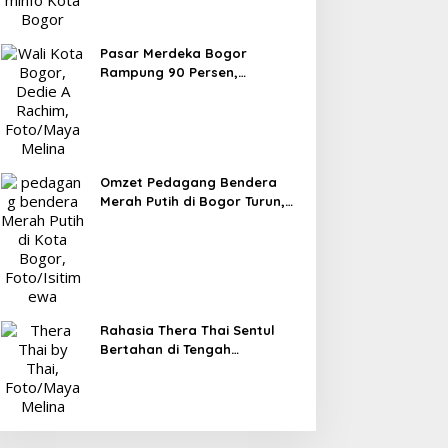
Pasar Merdeka Bogor
Rampung 90 Persen,
Pedagang Mulai Pindah
September 2026
Omzet Pedagang Bendera
Merah Putih di Bogor Turun,
Tergerus Belanja Online
Jelang HUT RI
Rahasia Thera Thai Sentul
Bertahan di Tengah
Persaingan Kuliner, Konsisten
Sajikan Rasa Asli Thailand