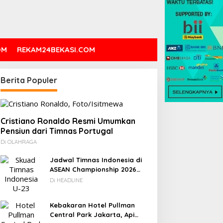
OM
REKAM24BEKASI.COM
Berita Populer
Cristiano Ronaldo Resmi Umumkan
Pensiun dari Timnas Portugal
Di OLAHRAGA
Jadwal Timnas Indonesia di
ASEAN Championship 2026
Lengkap, Lawan Kamboja
Di HEADLINE
hingga Vietnam
Kebakaran Hotel Pullman
Central Park Jakarta, Api