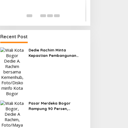
Kesiapan 525 At
Menuju Porprov 
Di OLAHRAGA
|
1 Agus
Recent Post
Dedie Rachim Minta
Kepastian Pembangunan
Terminal Baranangsiang ke
Kemenhub
Pasar Merdeka Bogor
Rampung 90 Persen,
Pedagang Mulai Pindah
September 2026