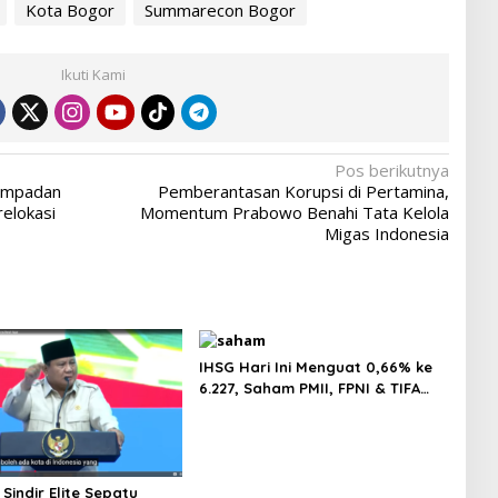
Kota Bogor
Summarecon Bogor
Ikuti Kami
Pos berikutnya
empadan
Pemberantasan Korupsi di Pertamina,
relokasi
Momentum Prabowo Benahi Tata Kelola
Migas Indonesia
IHSG Hari Ini Menguat 0,66% ke
6.227, Saham PMII, FPNI & TIFA
Melejit hingga 28%! Ini Daftar
Saham Paling Cuan & Volume
Tertinggi 31 Juli 2026
Sindir Elite Sepatu