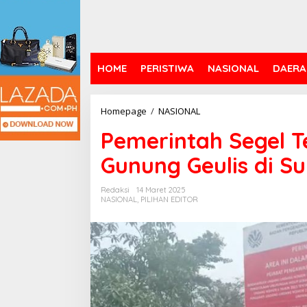
HOME
PERISTIWA
NASIONAL
DAERA
Pemerintah
Homepage
/
NASIONAL
Segel
Pemerintah Segel 
Tempat
Golf
Gunung Geulis di S
dan
Kawassan
Gunung
Redaksi
14 Maret 2025
NASIONAL
,
PILIHAN EDITOR
Geulis
di
Sumareccon
Bogor