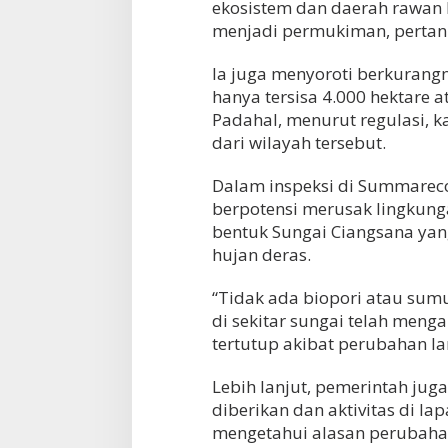
ekosistem dan daerah rawan
menjadi permukiman, pertania
Ia juga menyoroti berkurangn
hanya tersisa 4.000 hektare at
Padahal, menurut regulasi, 
dari wilayah tersebut.
Dalam inspeksi di Summarec
berpotensi merusak lingkung
bentuk Sungai Ciangsana yan
hujan deras.
“Tidak ada biopori atau sum
di sekitar sungai telah meng
tertutup akibat perubahan lan
Lebih lanjut, pemerintah jug
diberikan dan aktivitas di l
mengetahui alasan perubaha