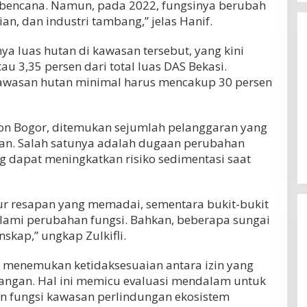
 bencana. Namun, pada 2022, fungsinya berubah
n, dan industri tambang,” jelas Hanif.
ya luas hutan di kawasan tersebut, yang kini
au 3,35 persen dari total luas DAS Bekasi.
kawasan hutan minimal harus mencakup 30 persen
on Bogor, ditemukan sejumlah pelanggaran yang
an. Salah satunya adalah dugaan perubahan
g dapat meningkatkan risiko sedimentasi saat
Erick Thohir Minta Timnas
ur resapan yang memadai, sementara bukit-bukit
Indonesia Bangkit, Wajib Raih Poin
alami perubahan fungsi. Bahkan, beberapa sungai
Lawan Singapura Usai Kalah 0-3
Di OLAHRAGA
|
4 Agustus 2026
dari Vietnam
skap,” ungkap Zulkifli.
a menemukan ketidaksesuaian antara izin yang
apangan. Hal ini memicu evaluasi mendalam untuk
n fungsi kawasan perlindungan ekosistem