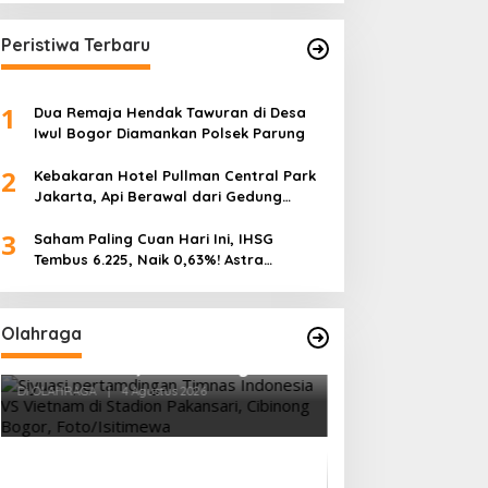
Peristiwa Terbaru
1
Dua Remaja Hendak Tawuran di Desa
Iwul Bogor Diamankan Polsek Parung
2
Kebakaran Hotel Pullman Central Park
Jakarta, Api Berawal dari Gedung
Parkir
3
Saham Paling Cuan Hari Ini, IHSG
Tembus 6.225, Naik 0,63%! Astra
Internasional Melonjak 3%, Saham DEWA
Pimpin Transaksi Rp300 Miliar
Olahraga
Vietnam Permalukan Indonesia 3-
0 di Pakansari, Garuda Gagal
Manfaatkan Laga Kandang
Di OLAHRAGA
|
4 Agustus 2026
Tes Fisik Tahap I