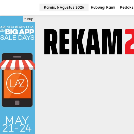
Lewati
ke
Kamis, 6 Agustus 2026
Hubungi Kami
Redaks
konten
tutup