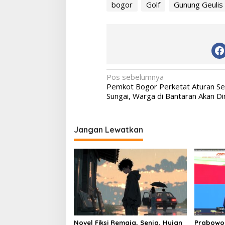
bogor
Golf
Gunung Geulis
Navigasi
Pos sebelumnya
Pemkot Bogor Perketat Aturan S
pos
Sungai, Warga di Bantaran Akan Di
Jangan Lewatkan
Novel Fiksi Remaja, Senja, Hujan
Prabowo 