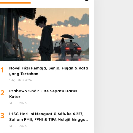
1
Novel Fiksi Remaja, Senja, Hujan & Kata
yang Tertahan
1 Agustus 2026
2
Prabowo Sindir Elite Sepatu Harus
Kotor
31 Juli 2026
3
IHSG Hari Ini Menguat 0,66% ke 6.227,
Saham PMII, FPNI & TIFA Melejit hingga
28%! Ini Daftar Saham Paling Cuan &
31 Juli 2026
Volume Tertinggi 31 Juli 2026