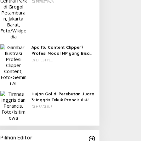
Berawal dari Gedung Parkir
Di PERISTIWA
Apa Itu Content Clipper?
Profesi Modal HP yang Bisa
Menghasilkan Puluhan Juta
Di LIFESTYLE
Rupiah
Hujan Gol di Perebutan Juara
3: Inggris Tekuk Prancis 6-4!
Di HEADLINE
Pilihan Editor