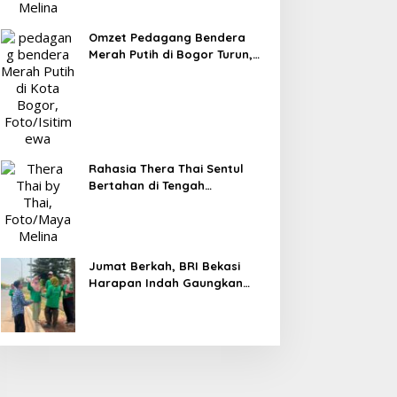
Omzet Pedagang Bendera
Merah Putih di Bogor Turun,
Tergerus Belanja Online
Jelang HUT RI
Rahasia Thera Thai Sentul
Bertahan di Tengah
Persaingan Kuliner, Konsisten
Sajikan Rasa Asli Thailand
Jumat Berkah, BRI Bekasi
Harapan Indah Gaungkan
Semangat Berbagi